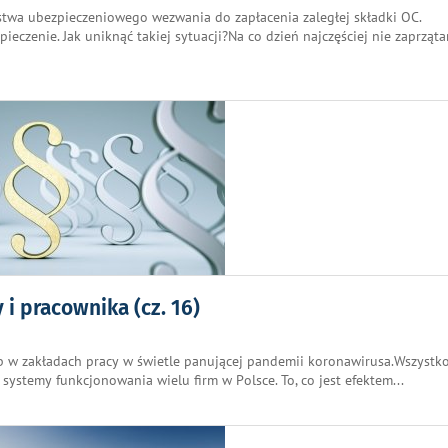
twa ubezpieczeniowego wezwania do zapłacenia zaległej składki OC.
eczenie. Jak uniknąć takiej sytuacji?Na co dzień najczęściej nie zaprząt
i pracownika (cz. 16)
b w zakładach pracy w świetle panującej pandemii koronawirusa.Wszystk
w systemy funkcjonowania wielu firm w Polsce. To, co jest efektem
...