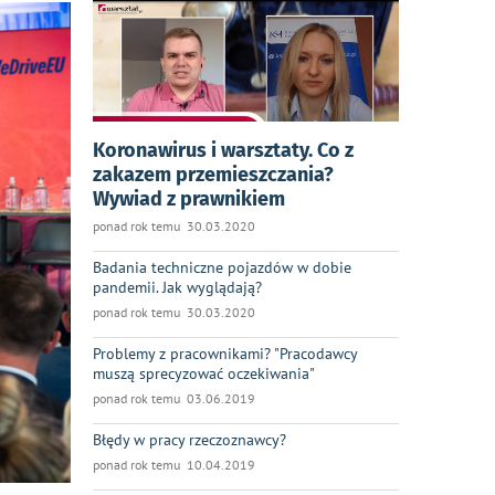
Koronawirus i warsztaty. Co z
zakazem przemieszczania?
Wywiad z prawnikiem
ponad rok temu 30.03.2020
Badania techniczne pojazdów w dobie
pandemii. Jak wyglądają?
ponad rok temu 30.03.2020
Problemy z pracownikami? "Pracodawcy
muszą sprecyzować oczekiwania"
ponad rok temu 03.06.2019
Błędy w pracy rzeczoznawcy?
ponad rok temu 10.04.2019