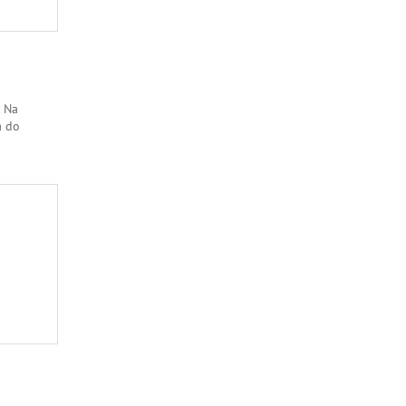
 Na
a do