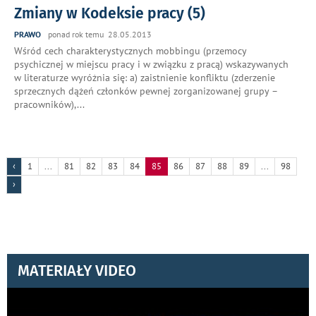
Zmiany w Kodeksie pracy (5)
PRAWO
ponad rok temu 28.05.2013
Wśród cech charakterystycznych mobbingu (przemocy
psychicznej w miejscu pracy i w związku z pracą) wskazywanych
w literaturze wyróżnia się: a) zaistnienie konfliktu (zderzenie
sprzecznych dążeń członków pewnej zorganizowanej grupy –
pracowników),
...
‹
1
...
81
82
83
84
85
86
87
88
89
...
98
›
MATERIAŁY VIDEO