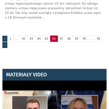
urlopu wypoczynkowego wynosi 20 dni roboczych. Do takiego
wymiaru urlopu mają prawo pracownicy zatrudnieni krócej niż
10 lat. Tak więc został usunięty z przepisów Kodeksu pracy zapis
o 18-dniowym wymiarze
...
‹
1
...
82
83
84
85
86
87
88
89
90
...
98
›
MATERIAŁY VIDEO