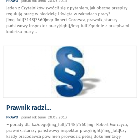
PRAWO
ponad rok temu 28.05.2013
Jeden z Czytelników zwrócił się z pytaniem, jak obecne przepisy
regulują pracę w niedzielę i święta w zakładach pracy?
[img_full]7148|7560|mgr Robert Gorczyca, prawnik, starszy
państwowy inspektor pracy|right[/img_full]Zgodnie z przepisami
kodeksu pracy
...
Prawnik radzi...
PRAWO
ponad rok temu 28.05.2013
– porady dla każdego[img_full]7148|7560|mgr Robert Gorczyca,
prawnik, starszy państwowy inspektor pracy|right[/img_full]Czy
każdy pracodawca powinien prowadzić pełną dokumentację