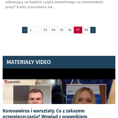
wskazującą na badanie ryzyka zawodowego na stanowiskach
pracy? Każdy pracodawca ma
...
‹
1
...
93
94
95
96
97
98
›
MATERIAŁY VIDEO
Koronawirus i warsztaty. Co z zakazem
przemieszczania? Wywiad z prawnikiem