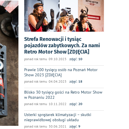
Strefa Renowacji i tysiąc
pojazdów zabytkowych. Za nami
Retro Motor Show [ZDJĘCIA]
ponad rok temu 09.10.2023
zdjęć:
10
Prawie 100 tysięcy osób na Poznań Motor
Show 2023 [ZDJĘCIA]
ponad rok temu 04.04.2023
zdjęć:
18
Blisko 30 tysięcy gości na Retro Motor Show
w Poznaniu 2022
ponad rok temu 10.11.2022
zdjęć:
20
Usterki sprężarek klimatyzacji – skutki
nieprawidłowej obsługi układu
ponad rok temu 30.06.2021
zdjęć:
9