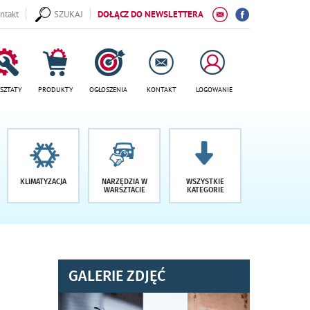
ntakt
SZUKAJ
DOŁĄCZ DO NEWSLETTERA
SZTATY
PRODUKTY
OGŁOSZENIA
KONTAKT
LOGOWANIE
KLIMATYZACJA
NARZĘDZIA W
WSZYSTKIE
WARSZTACIE
KATEGORIE
GALERIE ZDJĘĆ