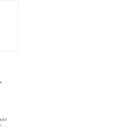
a
ędzi
p
...