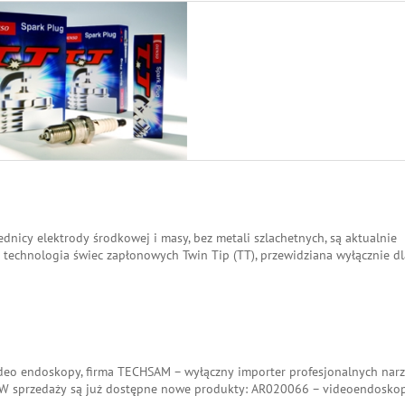
icy elektrody środkowej i masy, bez metali szlachetnych, są aktualnie
 technologia świec zapłonowych Twin Tip (TT), przewidziana wyłącznie dl
ideo endoskopy, firma TECHSAM – wyłączny importer profesjonalnych narz
. W sprzedaży są już dostępne nowe produkty: AR020066 – videoendosko