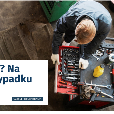
? Na
ypadku
CZĘŚCI I REGENERACJA