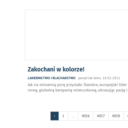
Zakochani w kolorze!
LAKIERNICTWO I BLACHARSTWO
ponad rok temu 18.02.2011
Jak na wiosenną porę przystało Standox, europejski lid
nową, globalną kampanię wizerunkową, obrazując pasję i 
‹
1
...
4056
4057
4058