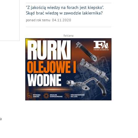
"Z jakością wiedzy na forach jest kiepsko".
Skąd brać wiedzę w zawodzie lakiernika?
ponad rok temu 04.11.2020
Reklama
a