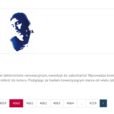
er w lakiernictwie renowacyjnym, nawołuje do zakochania! Wprowadza bo
miłość do koloru. Podążając za hasłem towarzyszącym marce od wielu lat
4059
4060
4061
4062
4063
4064
...
4259
›