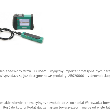
ideo endoskopy, firma TECHSAM – wyłączny importer profesjonalnych narz
. W sprzedaży są już dostępne nowe produkty: AR020066 – videoendosko
er w lakiernictwie renowacyjnym, nawołuje do zakochania! Wprowadza bo
miłość do koloru. Podążając za hasłem towarzyszącym marce od wielu lat