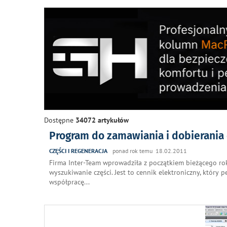
Dostępne
34072 artykułów
Program do zamawiania i dobierania 
CZĘŚCI I REGENERACJA
ponad rok temu 18.02.2011
Firma Inter-Team wprowadziła z początkiem bieżącego ro
wyszukiwanie części. Jest to cennik elektroniczny, który 
współpracę
...