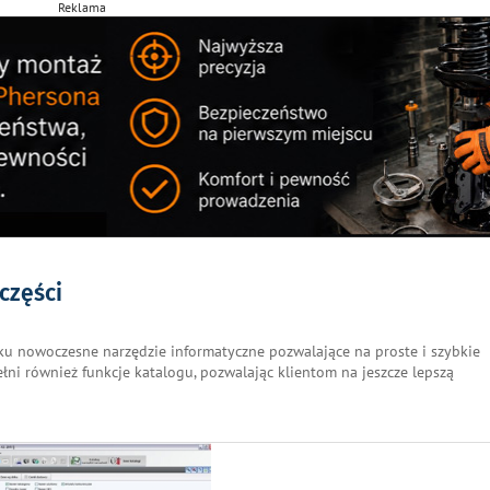
Reklama
części
ku nowoczesne narzędzie informatyczne pozwalające na proste i szybkie
pełni również funkcje katalogu, pozwalając klientom na jeszcze lepszą