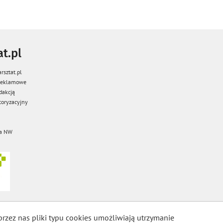
t.pl
rsztat.pl
 reklamowe
dakcją
oryzacyjny
a NW
przez nas pliki typu cookies umożliwiają utrzymanie