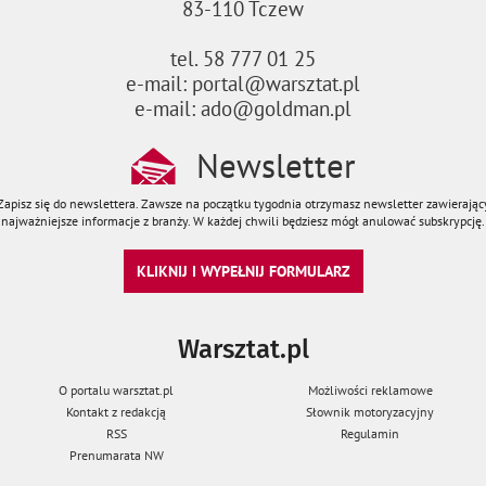
83-110 Tczew
tel. 58 777 01 25
e-mail: portal@warsztat.pl
e-mail: ado@goldman.pl
Newsletter
Zapisz się do newslettera. Zawsze na początku tygodnia otrzymasz newsletter zawierając
najważniejsze informacje z branży. W każdej chwili będziesz mógł anulować subskrypcję.
KLIKNIJ I WYPEŁNIJ FORMULARZ
Warsztat.pl
O portalu warsztat.pl
Możliwości reklamowe
Kontakt z redakcją
Słownik motoryzacyjny
RSS
Regulamin
Prenumarata NW