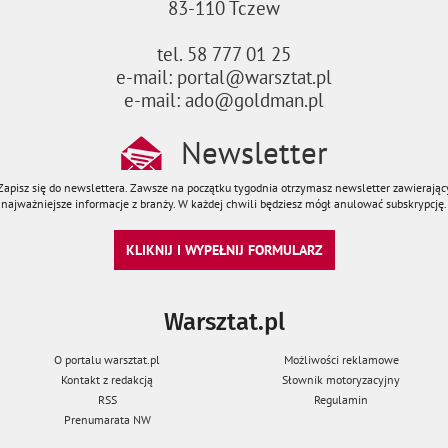
83-110 Tczew
tel. 58 777 01 25
e-mail: portal@warsztat.pl
e-mail: ado@goldman.pl
Newsletter
Zapisz się do newslettera. Zawsze na początku tygodnia otrzymasz newsletter zawierając
najważniejsze informacje z branży. W każdej chwili będziesz mógł anulować subskrypcję.
KLIKNIJ I WYPEŁNIJ FORMULARZ
Warsztat.pl
O portalu warsztat.pl
Możliwości reklamowe
Kontakt z redakcją
Słownik motoryzacyjny
RSS
Regulamin
Prenumarata NW