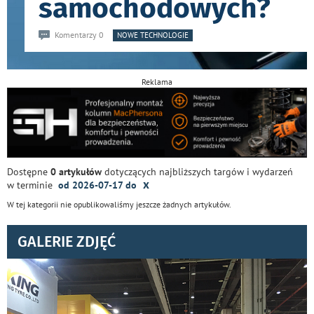
samochodowych?
Komentarzy 0
NOWE TECHNOLOGIE
Reklama
Dostępne
0 artykułów
dotyczących najbliższych targów i wydarzeń
x
w terminie
od 2026-07-17 do
W tej kategorii nie opublikowaliśmy jeszcze żadnych artykułów.
GALERIE ZDJĘĆ