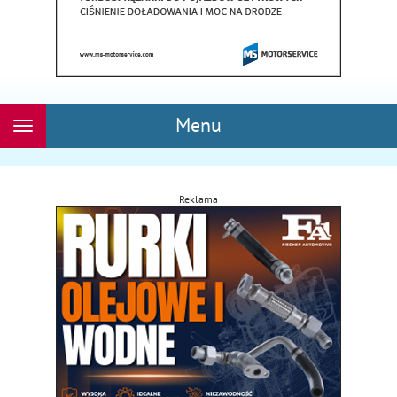
Menu
Rozwiń
nawigację
Reklama