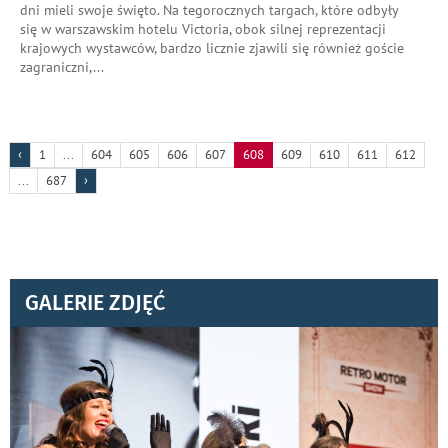
dni mieli swoje święto. Na tegorocznych targach, które odbyły
się w warszawskim hotelu Victoria, obok silnej reprezentacji
krajowych wystawców, bardzo licznie zjawili się również goście
zagraniczni,
...
‹
1
...
604
605
606
607
608
609
610
611
612
...
687
›
GALERIE ZDJĘĆ