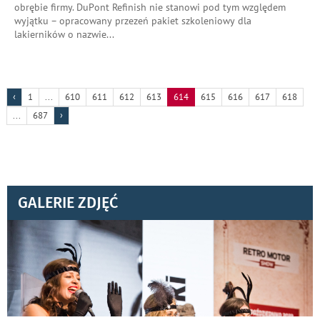
obrębie firmy. DuPont Refinish nie stanowi pod tym względem
wyjątku – opracowany przezeń pakiet szkoleniowy dla
lakierników o nazwie
...
‹
1
...
610
611
612
613
614
615
616
617
618
...
687
›
GALERIE ZDJĘĆ