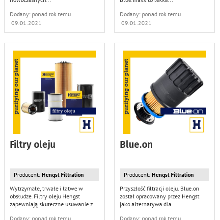
Dodany: ponad rok temu
Dodany: ponad rok temu
09.01.2021
09.01.2021
Filtry oleju
Blue.on
Producent:
Hengst Filtration
Producent:
Hengst Filtration
Wytrzymałe, trwałe i łatwe w
Przyszłość filtracji oleju. Blue.on
obsłudze. Filtry oleju Hengst
został opracowany przez Hengst
zapewniają skuteczne usuwanie z
...
jako alternatywa dla
...
Dodany: ponad rok temu
Dodany: ponad rok temu