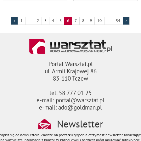
‹
1
...
2
3
4
5
6
7
8
9
10
...
54
›
Portal Warsztat.pl
ul. Armii Krajowej 86
83-110 Tczew
tel. 58 777 01 25
e-mail: portal@warsztat.pl
e-mail: ado@goldman.pl
Newsletter
Zapisz się do newslettera. Zawsze na początku tygodnia otrzymasz newsletter zawierając
najważniejsze informacje z branży. W każdej chwili będziesz mógł anulować subskrypcję.