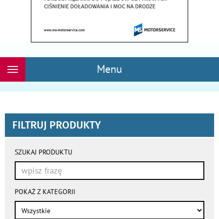
Menu
Rozwiń
nawigację
FILTRUJ PRODUKTY
wyniki
wyszukiwania
SZUKAJ PRODUKTU
przeładowują
się
automatycznie
POKAŻ Z KATEGORII