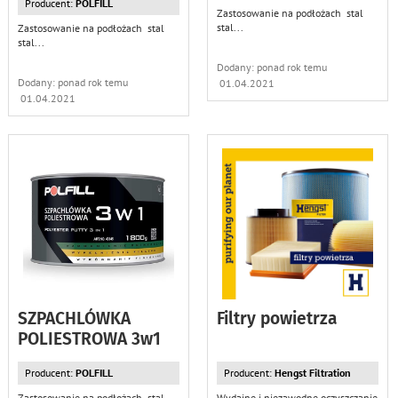
Producent:
POLFILL
Zastosowanie na podłożach stal
stal
...
Zastosowanie na podłożach stal
stal
...
Dodany: ponad rok temu
Dodany: ponad rok temu
01.04.2021
01.04.2021
SZPACHLÓWKA
Filtry powietrza
POLIESTROWA 3w1
Producent:
POLFILL
Producent:
Hengst Filtration
Zastosowanie na podłożach stal
Wydajne i niezawodne oczyszczanie