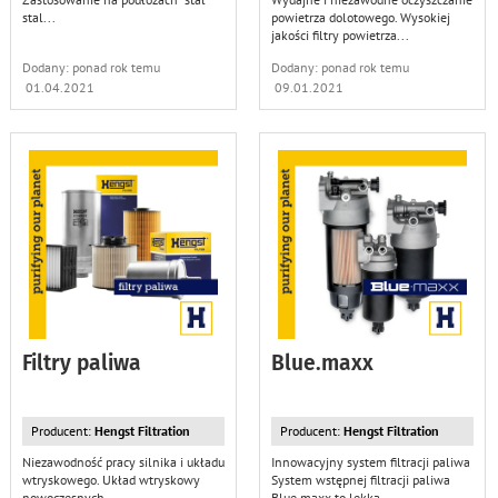
stal
...
powietrza dolotowego. Wysokiej
jakości filtry powietrza
...
Dodany: ponad rok temu
Dodany: ponad rok temu
01.04.2021
09.01.2021
Filtry paliwa
Blue.maxx
Producent:
Hengst Filtration
Producent:
Hengst Filtration
Niezawodność pracy silnika i układu
Innowacyjny system filtracji paliwa
wtryskowego. Układ wtryskowy
System wstępnej filtracji paliwa
nowoczesnych
...
Blue.maxx to lekka
...