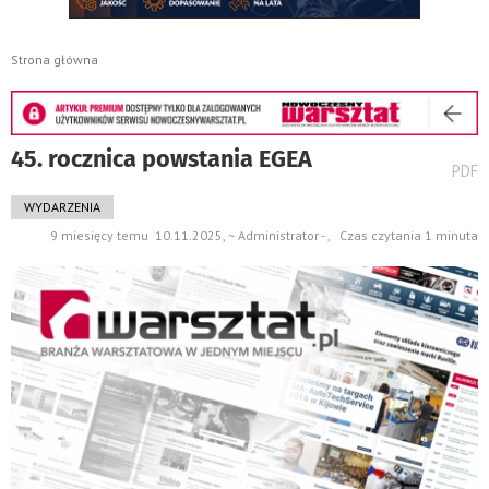
Strona główna
45. rocznica powstania EGEA
wydru
PDF
pods
do
WYDARZENIA
9 miesięcy temu 10.11.2025, ~ Administrator - , Czas czytania 1 minuta