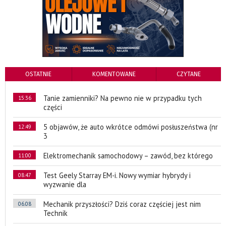
OSTATNIE
KOMENTOWANE
CZYTANE
Tanie zamienniki? Na pewno nie w przypadku tych
15:36
części
5 objawów, że auto wkrótce odmówi posłuszeństwa (nr
12:49
3
Elektromechanik samochodowy – zawód, bez którego
11:00
Test Geely Starray EM-i. Nowy wymiar hybrydy i
08:47
wyzwanie dla
Mechanik przyszłości? Dziś coraz częściej jest nim
06.08
Technik