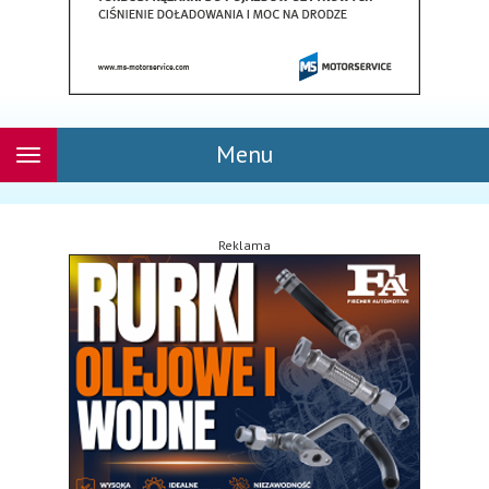
Menu
Rozwiń
nawigację
Reklama