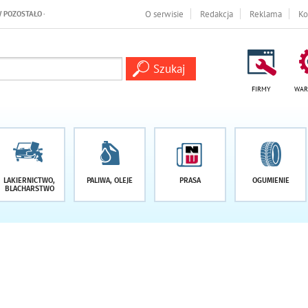
 -1 DNI
O serwisie
Redakcja
Reklama
Ko
FIRMY
WAR
LAKIERNICTWO,
PALIWA, OLEJE
PRASA
OGUMIENIE
BLACHARSTWO