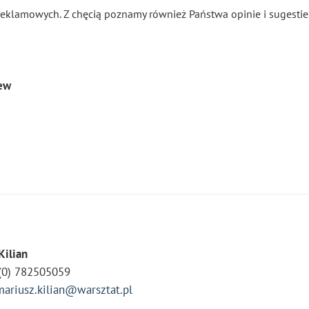
eklamowych. Z chęcią poznamy również Państwa opinie i sugestie
zew
Kilian
 (0) 782505059
mariusz.kilian@warsztat.pl