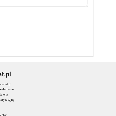
t.pl
rsztat.pl
 reklamowe
dakcją
oryzacyjny
a NW