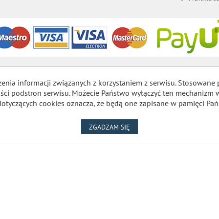
zenia informacji związanych z korzystaniem z serwisu. Stosowane 
lności podstron serwisu. Możecie Państwo wyłączyć ten mechaniz
dotyczących cookies oznacza, że będą one zapisane w pamięci Pań
NA WYKORZYSTANIE PLIKÓW
ZGADZAM SIĘ