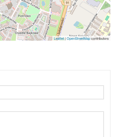
Leaflet
|
OpenStreetMap
contributors