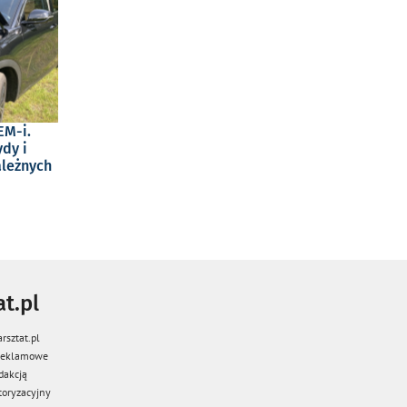
EM-i.
dy i
ależnych
t.pl
rsztat.pl
 reklamowe
dakcją
oryzacyjny