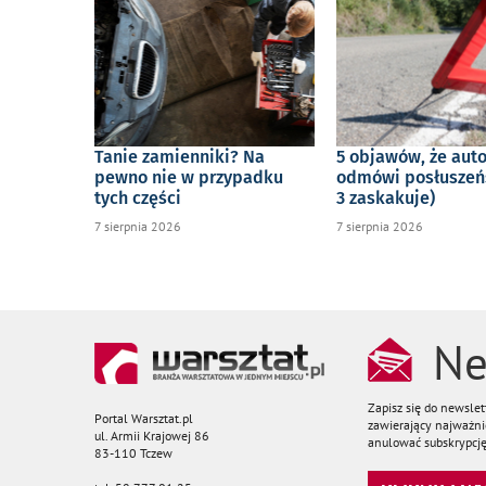
Tanie zamienniki? Na
5 objawów, że aut
pewno nie w przypadku
odmówi posłuszeń
tych części
3 zaskakuje)
7 sierpnia 2026
7 sierpnia 2026
Ne
Zapisz się do newsle
Portal Warsztat.pl
zawierający najważnie
ul. Armii Krajowej 86
anulować subskrypcję
83-110 Tczew