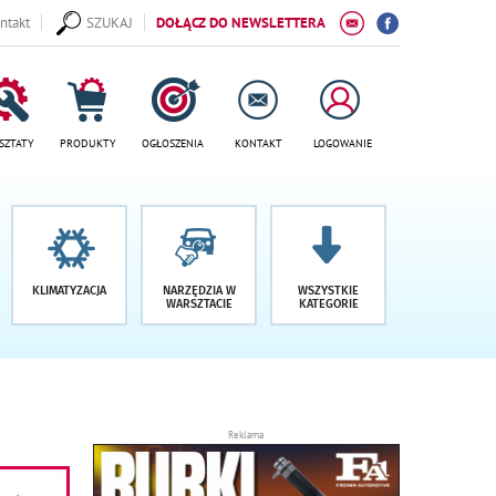
ntakt
SZUKAJ
DOŁĄCZ DO NEWSLETTERA
SZTATY
PRODUKTY
OGŁOSZENIA
KONTAKT
LOGOWANIE
KLIMATYZACJA
NARZĘDZIA W
WSZYSTKIE
WARSZTACIE
KATEGORIE
Reklama