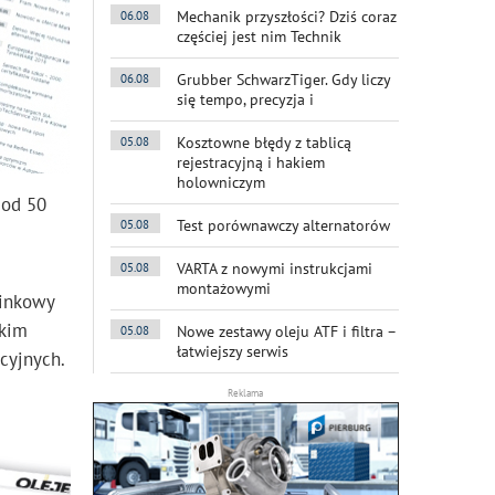
Mechanik przyszłości? Dziś coraz
06.08
częściej jest nim Technik
Grubber SchwarzTiger. Gdy liczy
06.08
się tempo, precyzja i
Kosztowne błędy z tablicą
05.08
rejestracyjną i hakiem
holowniczym
 od 50
Test porównawczy alternatorów
05.08
VARTA z nowymi instrukcjami
05.08
montażowymi
cinkowy
tkim
Nowe zestawy oleju ATF i filtra –
05.08
łatwiejszy serwis
cyjnych.
Reklama