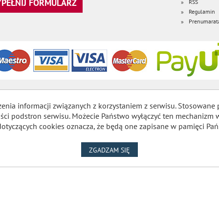
WYPEŁNIJ FORMULARZ
RSS
Regulamin
Prenumarat
zenia informacji związanych z korzystaniem z serwisu. Stosowane 
lności podstron serwisu. Możecie Państwo wyłączyć ten mechaniz
dotyczących cookies oznacza, że będą one zapisane w pamięci Pań
NA WYKORZYSTANIE PLIKÓW
ZGADZAM SIĘ