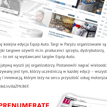
ę kolejna edycja Equip Auto. Targi w Paryżu organizowane są
ejki targowe ożywili m.in. producenci sprzętu, dystrybutorzy,
 – to oni są wystawcami targów Equip Auto.
cjatywą wyszli jej organizatorzy. Postanowili nagrać wielood
kazywany jest tym, którzy uczestniczą w każdej edycji – wszys
 i innowacją, którym leży na sercu przyszłość usług motoryza
nkd.in/daZMc86Y.