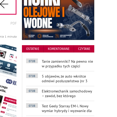
wydrukuj
PDF
podstronę
do
ania 1 minuta
OSTATNIE
KOMENTOWANE
CZYTANE
Tanie zamienniki? Na pewno nie
07.08
w przypadku tych części
5 objawów, że auto wkrótce
07.08
odmówi posłuszeństwa (nr 3
Elektromechanik samochodowy
07.08
– zawód, bez którego
Test Geely Starray EM-i. Nowy
07.08
wymiar hybrydy i wyzwanie dla