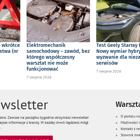
o wkrótce
Elektromechanik
Test Geely Starray 
stwa (nr
samochodowy – zawód, bez
Nowy wymiar hybry
którego współczesny
wyzwanie dla niez
warsztat nie może
serwisów
funkcjonować
7 sierpnia 2026
7 sierpnia 2026
wsletter
Warszta
O portalu wa
ttera. Zawsze na początku tygodnia otrzymasz newsletter
jsze informacje z branży. W każdej chwili będziesz mógł
Możliwości
.
Kontakt z re
Słownik mot