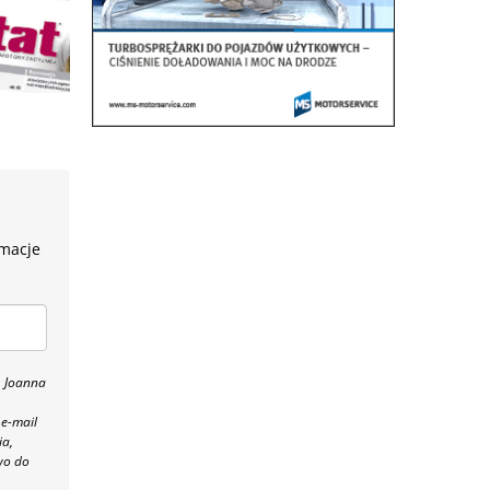
rmacje
, Joanna
 e-mail
ia,
wo do