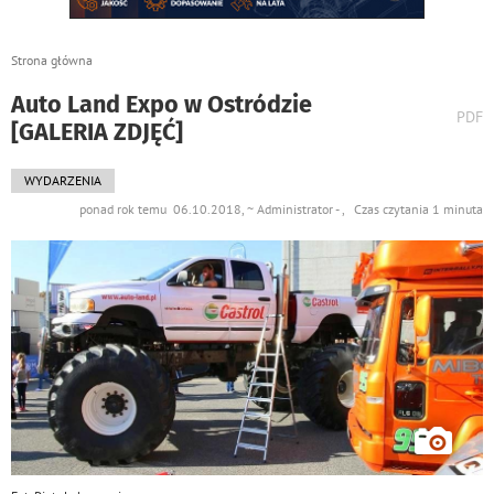
Strona główna
Auto Land Expo w Ostródzie
wydr
PDF
[GALERIA ZDJĘĆ]
podst
do
WYDARZENIA
ponad rok temu 06.10.2018, ~ Administrator - , Czas czytania 1 minuta