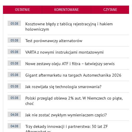
OSTATNIE
KOMENTOWANE
CZYTANE
Kosztowne błędy z tablicą rejestracyjną i hakiem
05.08
holowniczym
Test porównawczy alternatorów
05.08
VARTA z nowymi instrukcjami montażowymi
05.08
Nowe zestawy oleju ATF i filtra – łatwiejszy serwis
05.08
Gigant aftermarketu na targach Automechanika 2026
05.08
Jak rozwijała się technologia smarowania?
05.08
Polski przegląd oblewa 2% aut. W Niemczech co piąte,
05.08
choć
Jak nie zostać zwykłym wymieniaczem części?
04.08
Trzy dekady innowacji i partnerstwa: 30 lat ZF
04.08
Aftermarket w