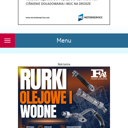
Menu
Rozwiń
nawigację
Reklama