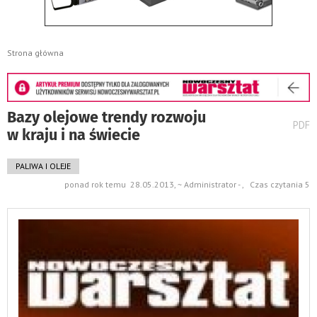
Strona główna
Bazy olejowe trendy rozwoju
wydru
PDF
w kraju i na świecie
pods
do
PALIWA I OLEJE
ponad rok temu 28.05.2013, ~ Administrator - , Czas czytania 5