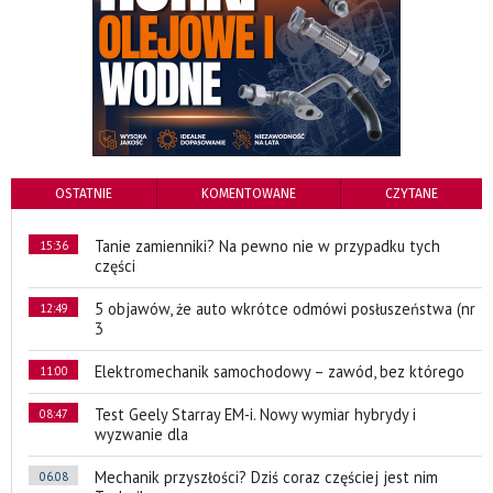
OSTATNIE
KOMENTOWANE
CZYTANE
Tanie zamienniki? Na pewno nie w przypadku tych
15:36
części
5 objawów, że auto wkrótce odmówi posłuszeństwa (nr
12:49
3
Elektromechanik samochodowy – zawód, bez którego
11:00
Test Geely Starray EM-i. Nowy wymiar hybrydy i
08:47
wyzwanie dla
Mechanik przyszłości? Dziś coraz częściej jest nim
06.08