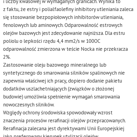
i liczby kwasowej w wymaganych granicach. Wynika to
z faktu, że estry i polialfaolefiny inhibitory utleniania zaleca
się stosowanie bezpopiołowych inhibitorów utleniania,
fenolowych lub aminowych. Odparowalność estrowych
olejów bazowych jest zdecydowanie najniższa. Dla estru
poliolu o lepkości rzędu 4,4 mm2/s w 100OC
odparowalność zmierzona w teście Nocka nie przekracza
2%.
Zastosowanie oleju bazowego mineralnego lub
syntetycznego do smarowania silników spalinowych nie
zapewnia właściwej ich pracy, dopiero dodanie pakietu
dodatków uszlachetniających (związków o złożonej
budowie) umożliwia spełnienie wymagań smarowania
nowoczesnych silników.
Względy ochrony środowiska spowodowały wzrost
znaczenia procesów rerafinacji olejów przepracowanych.
Rerafinacja zalecana jest dyrektywami Unii Europejskiej
jako preferowany kierunek utylizacji olejów