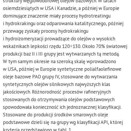
struktury węglowodorowej olejów bazowych. W latach
osiemdziesiątych w USA i Kanadzie, a później w Europie
dominujące znaczenie miały procesy hydrotreatingu
i hydrokrakingu oraz odparowania katalitycznego, później
przewagę zyskały procesy hydrokrakingu
i hydroizomeryzacji prowadzące do olejów o wysokich
wskaźnikach lepkości rzędu 120÷130. Około 70% światowej
produkcji baz II i III grupy jest wytwarzanych tą metodą.
W tym samym okresie na szeroką skalę wprowadzono
w USA, później w Europie syntetyczne polialfaolefinowe
oleje bazowe PAO grupy IV, stosowane do wytwarzania
syntetycznych olejów silnikowych najwyższych klas
jakościowych. Różnorodność procesów rafineryjnych
stosowanych do otrzymywania olejów podstawowych
spowodowała konieczność ich jednoznacznej klasyfikacji.
Stosowane do produkcji środków smarowych oleje
podstawowe dzieli się na grupy wg klasyfikacji API, której
kryteria przedstawiono w tabl. 1.