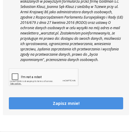
wskazanych w powyższym formularzu przez firmę Goldman s.c.
Sebastian Klauz, Joanna Sęk-Klauz z siedzibą w Tczewie przy ul.
Armii Krajowej 86 jako administratora danych osobowych,
zgodnie z Rozporządzeniem Parlamentu Europejskiego i Rady (UE)
2016/679 z dnia 27 kwietnia 2016 (RODO) oraz ustawą O
ochronie danych osobowych w celu wysyłki na mój adres e-mail
newslettera „warsztat.pl. Zostałem/am poinformowany/a, że
przysługuje mi prawo do: dostępu do swoich danych, możliwości
ich sprostowania, ograniczenia przetwarzania, wniesienia
sprzeciwu, żądania zaprzestania ich przetwarzania i wycofania
zgody na przetwarzanie danych, prawo do „bycia
zapomnianym", przenoszenia danych osobowych.
Zapisz mnie!