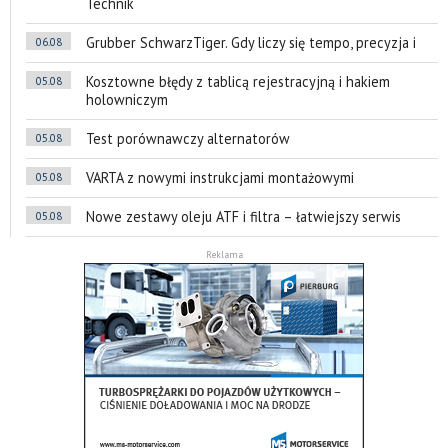
Technik
Grubber SchwarzTiger. Gdy liczy się tempo, precyzja i
06.08
Kosztowne błędy z tablicą rejestracyjną i hakiem
05.08
holowniczym
Test porównawczy alternatorów
05.08
VARTA z nowymi instrukcjami montażowymi
05.08
Nowe zestawy oleju ATF i filtra – łatwiejszy serwis
05.08
Reklama