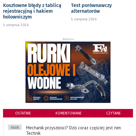
Kosztowne błędy z tablicą
Test porównawczy
rejestracyjną i hakiem
alternatorów
holowniczym
5 sierpnia 2026
5 sierpnia 2026
Reklama
OSTATNIE
KOMENTOWANE
CZYTANE
Mechanik przyszłości? Dziś coraz częściej jest nim
06.08
Technik