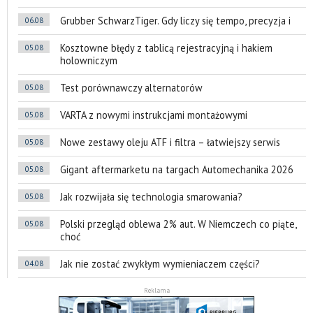
Grubber SchwarzTiger. Gdy liczy się tempo, precyzja i
06.08
Kosztowne błędy z tablicą rejestracyjną i hakiem
05.08
holowniczym
Test porównawczy alternatorów
05.08
VARTA z nowymi instrukcjami montażowymi
05.08
Nowe zestawy oleju ATF i filtra – łatwiejszy serwis
05.08
Gigant aftermarketu na targach Automechanika 2026
05.08
Jak rozwijała się technologia smarowania?
05.08
Polski przegląd oblewa 2% aut. W Niemczech co piąte,
05.08
choć
Jak nie zostać zwykłym wymieniaczem części?
04.08
Reklama