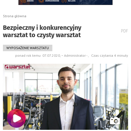
Strona główna
Bezpieczny i konkurencyjny
wydru
PDF
warsztat to czysty warsztat
pods
do
WYPOSAŻENIE WARSZTATU
ponad rok temu 07.07.2020, ~ Administrator - , Czas czytania 4 minuty