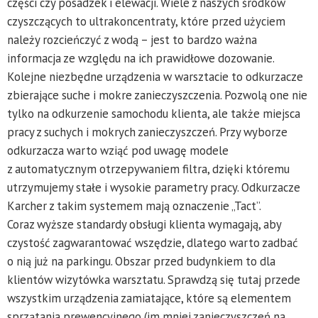
części czy posadzek i elewacji. Wiele z naszych środków
czyszczących to ultrakoncentraty, które przed użyciem
należy rozcieńczyć z wodą – jest to bardzo ważna
informacja ze względu na ich prawidłowe dozowanie.
Kolejne niezbędne urządzenia w warsztacie to odkurzacze
zbierające suche i mokre zanieczyszczenia. Pozwolą one nie
tylko na odkurzenie samochodu klienta, ale także miejsca
pracy z suchych i mokrych zanieczyszczeń. Przy wyborze
odkurzacza warto wziąć pod uwagę modele
z automatycznym otrzepywaniem filtra, dzięki któremu
utrzymujemy stałe i wysokie parametry pracy. Odkurzacze
Karcher z takim systemem mają oznaczenie „Tact”.
Coraz wyższe standardy obsługi klienta wymagają, aby
czystość zagwarantować wszędzie, dlatego warto zadbać
o nią już na parkingu. Obszar przed budynkiem to dla
klientów wizytówka warsztatu. Sprawdzą się tutaj przede
wszystkim urządzenia zamiatające, które są elementem
sprzątania prewencyjnego (im mniej zanieczyszczeń na