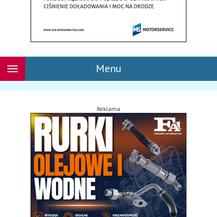
Menu
Rozwiń
nawigację
Reklama