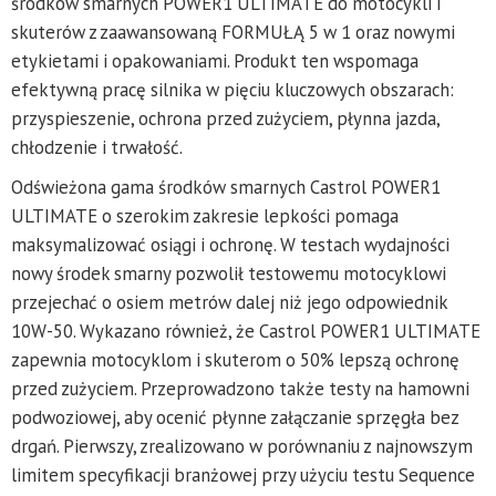
środków smarnych POWER1 ULTIMATE do motocykli i
skuterów z zaawansowaną FORMUŁĄ 5 w 1 oraz nowymi
etykietami i opakowaniami. Produkt ten wspomaga
efektywną pracę silnika w pięciu kluczowych obszarach:
przyspieszenie, ochrona przed zużyciem, płynna jazda,
chłodzenie i trwałość.
Odświeżona gama środków smarnych Castrol POWER1
ULTIMATE o szerokim zakresie lepkości pomaga
maksymalizować osiągi i ochronę. W testach wydajności
nowy środek smarny pozwolił testowemu motocyklowi
przejechać o osiem metrów dalej niż jego odpowiednik
10W-50. Wykazano również, że Castrol POWER1 ULTIMATE
zapewnia motocyklom i skuterom o 50% lepszą ochronę
przed zużyciem. Przeprowadzono także testy na hamowni
podwoziowej, aby ocenić płynne załączanie sprzęgła bez
drgań. Pierwszy, zrealizowano w porównaniu z najnowszym
limitem specyfikacji branżowej przy użyciu testu Sequence