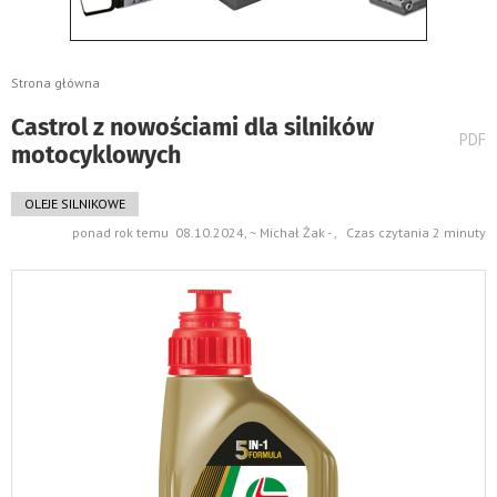
Strona główna
Castrol z nowościami dla silników
wydru
PDF
motocyklowych
pods
do
OLEJE SILNIKOWE
ponad rok temu 08.10.2024, ~ Michał Żak - , Czas czytania 2 minuty