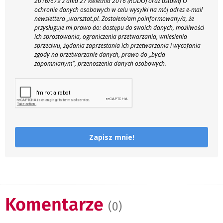
2016/679 z dnia 27 kwietnia 2016 (RODO) oraz ustawą O
ochronie danych osobowych w celu wysyłki na mój adres e-mail
newslettera „warsztat.pl. Zostałem/am poinformowany/a, że
przysługuje mi prawo do: dostępu do swoich danych, możliwości
ich sprostowania, ograniczenia przetwarzania, wniesienia
sprzeciwu, żądania zaprzestania ich przetwarzania i wycofania
zgody na przetwarzanie danych, prawo do „bycia
zapomnianym", przenoszenia danych osobowych.
Zapisz mnie!
Komentarze
(0)