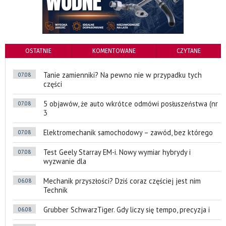
OSTATNIE
KOMENTOWANE
CZYTANE
Tanie zamienniki? Na pewno nie w przypadku tych
07.08
części
5 objawów, że auto wkrótce odmówi posłuszeństwa (nr
07.08
3
Elektromechanik samochodowy – zawód, bez którego
07.08
Test Geely Starray EM-i. Nowy wymiar hybrydy i
07.08
wyzwanie dla
Mechanik przyszłości? Dziś coraz częściej jest nim
06.08
Technik
Grubber SchwarzTiger. Gdy liczy się tempo, precyzja i
06.08