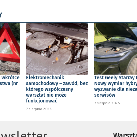
Y
o wkrótce
Elektromechanik
Test Geely Starray 
stwa (nr
samochodowy – zawód, bez
Nowy wymiar hybry
którego współczesny
wyzwanie dla niez
warsztat nie może
serwisów
funkcjonować
7 sierpnia 2026
7 sierpnia 2026
wsletter
Warszta