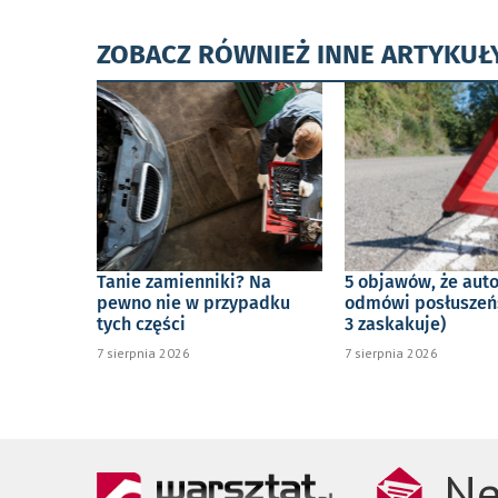
ZOBACZ RÓWNIEŻ INNE ARTYKUŁ
Tanie zamienniki? Na
5 objawów, że aut
pewno nie w przypadku
odmówi posłuszeń
tych części
3 zaskakuje)
7 sierpnia 2026
7 sierpnia 2026
Ne