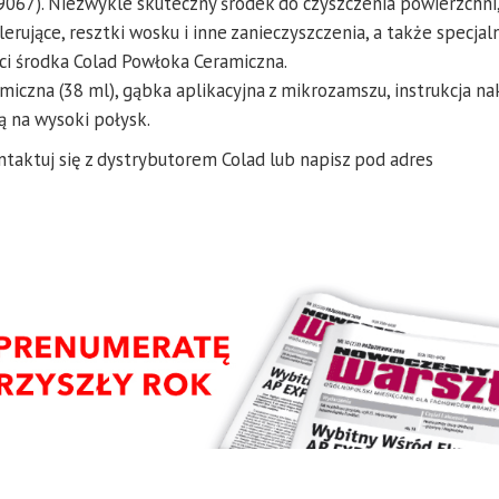
 9067). Niezwykle skuteczny środek do czyszczenia powierzchni
lerujące, resztki wosku i inne zanieczyszczenia, a także specjal
ci środka Colad Powłoka Ceramiczna.
miczna (38 ml), gąbka aplikacyjna z mikrozamszu, instrukcja na
ją na wysoki połysk.
taktuj się z dystrybutorem Colad lub napisz pod adres