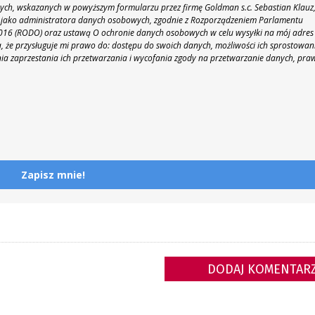
h, wskazanych w powyższym formularzu przez firmę Goldman s.c. Sebastian Klauz
 86 jako administratora danych osobowych, zgodnie z Rozporządzeniem Parlamentu
 2016 (RODO) oraz ustawą O ochronie danych osobowych w celu wysyłki na mój adres
 że przysługuje mi prawo do: dostępu do swoich danych, możliwości ich sprostowan
nia zaprzestania ich przetwarzania i wycofania zgody na przetwarzanie danych, pra
Zapisz mnie!
DODAJ KOMENTAR