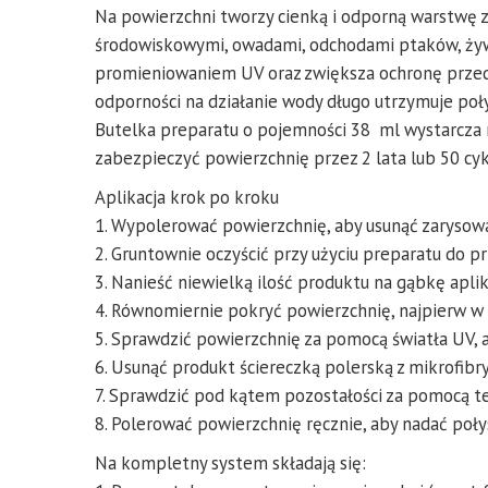
Na powierzchni tworzy cienką i odporną warstwę 
środowiskowymi, owadami, odchodami ptaków, żyw
promieniowaniem UV oraz zwiększa ochronę przed
odporności na działanie wody długo utrzymuje poły
Butelka preparatu o pojemności 38 ml wystarcza 
zabezpieczyć powierzchnię przez 2 lata lub 50 cyk
Aplikacja krok po kroku
1. Wypolerować powierzchnię, aby usunąć zarysowa
2. Gruntownie oczyścić przy użyciu preparatu do p
3. Nanieść niewielką ilość produktu na gąbkę apli
4. Równomiernie pokryć powierzchnię, najpierw w 
5. Sprawdzić powierzchnię za pomocą światła UV, 
6. Usunąć produkt ściereczką polerską z mikrofibry
7. Sprawdzić pod kątem pozostałości za pomocą te
8. Polerować powierzchnię ręcznie, aby nadać poły
Na kompletny system składają się: