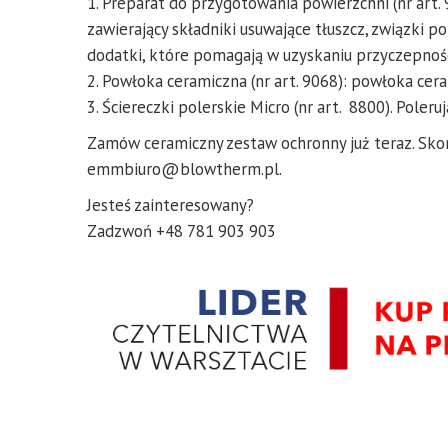
1. Preparat do przygotowania powierzchni (nr art.
zawierający składniki usuwające tłuszcz, związki po
dodatki, które pomagają w uzyskaniu przyczepnoś
2. Powłoka ceramiczna (nr art. 9068): powłoka cera
3. Ściereczki polerskie Micro (nr art. 8800). Poleru
Zamów ceramiczny zestaw ochronny już teraz. Skon
emmbiuro@blowtherm.pl.
Jesteś zainteresowany?
Zadzwoń +48 781 903 903