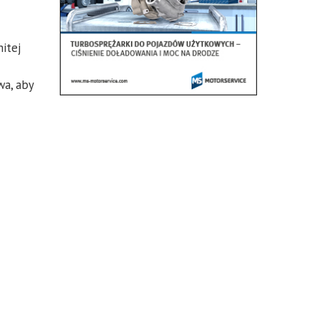
itej
wa, aby