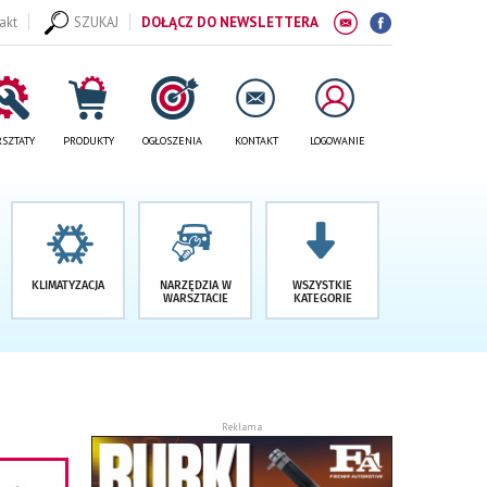
akt
SZUKAJ
DOŁĄCZ DO NEWSLETTERA
SZTATY
PRODUKTY
OGŁOSZENIA
KONTAKT
LOGOWANIE
KLIMATYZACJA
NARZĘDZIA W
WSZYSTKIE
WARSZTACIE
KATEGORIE
Reklama