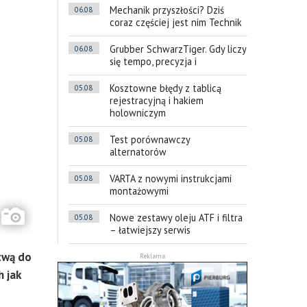
Mechanik przyszłości? Dziś
06.08
coraz częściej jest nim Technik
Grubber SchwarzTiger. Gdy liczy
06.08
się tempo, precyzja i
Kosztowne błędy z tablicą
05.08
rejestracyjną i hakiem
holowniczym
Test porównawczy
05.08
alternatorów
VARTA z nowymi instrukcjami
05.08
montażowymi
Nowe zestawy oleju ATF i filtra
05.08
– łatwiejszy serwis
twą do
Reklama
 jak