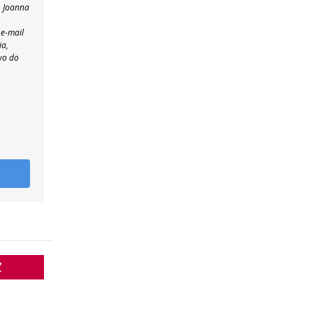
, Joanna
 e-mail
ia,
wo do
Z