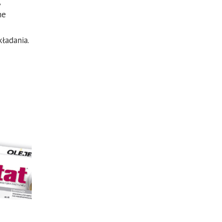
,
ne
kładania.