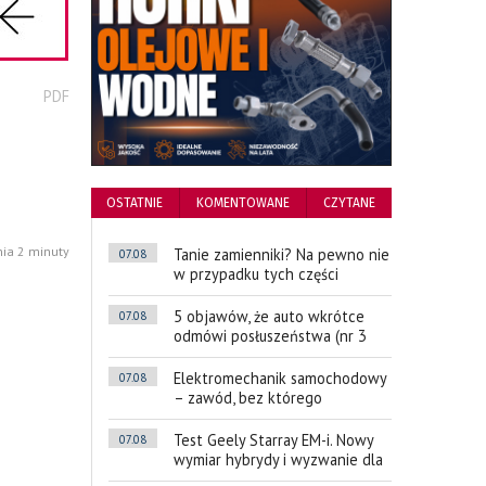
wydrukuj
PDF
podstronę
do
OSTATNIE
KOMENTOWANE
CZYTANE
nia 2 minuty
Tanie zamienniki? Na pewno nie
07.08
w przypadku tych części
5 objawów, że auto wkrótce
07.08
odmówi posłuszeństwa (nr 3
Elektromechanik samochodowy
07.08
– zawód, bez którego
Test Geely Starray EM-i. Nowy
07.08
wymiar hybrydy i wyzwanie dla