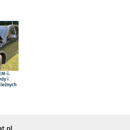
EM-i.
dy i
ależnych
t.pl