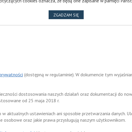
otyczących cookies oznacza, że będą one zapisane w pamięci Państ
NA WYKORZYSTANIE PLIKÓ
ZGADZAM SIĘ
 prywatności
(dostępną w regulaminie). W dokumencie tym wyjaśniamy
nieczności dostosowania naszych działań oraz dokumentacji do n
stosowane od 25 maja 2018 r.
o w aktualnych ustawieniach ani sposobie przetwarzania danych. U
ne osobowe oraz jakie prawa przysługują naszym użytkownikom.