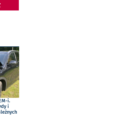
Z
EM-i.
dy i
ależnych