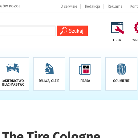
1 DNI
O serwisie
Redakcja
Reklama
Kont
FIRMY
WAR
LAKIERNICTWO,
PALIWA, OLEJE
PRASA
OGUMIENIE
BLACHARSTWO
 The Tire Cologne