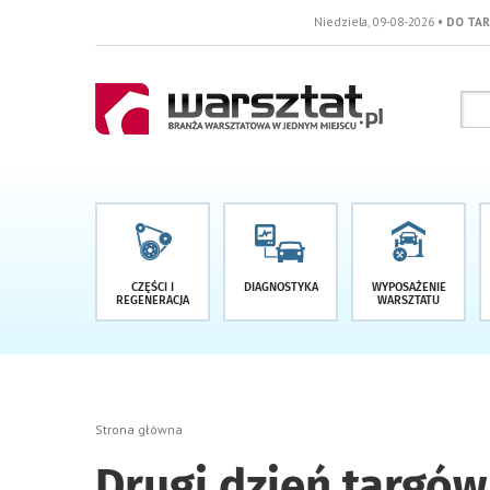
Niedziela, 09-08-2026
• DO TARGÓW POZOSTAŁO -
CZĘŚCI I
DIAGNOSTYKA
WYPOSAŻENIE
REGENERACJA
WARSZTATU
Strona główna
Drugi dzień targów