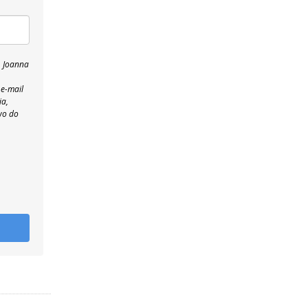
, Joanna
 e-mail
ia,
wo do