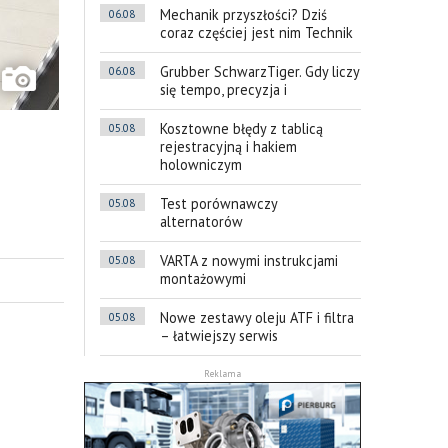
Mechanik przyszłości? Dziś
06.08
coraz częściej jest nim Technik
Grubber SchwarzTiger. Gdy liczy
06.08
się tempo, precyzja i
Kosztowne błędy z tablicą
05.08
rejestracyjną i hakiem
holowniczym
Test porównawczy
05.08
alternatorów
VARTA z nowymi instrukcjami
05.08
montażowymi
Nowe zestawy oleju ATF i filtra
05.08
– łatwiejszy serwis
Reklama