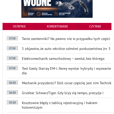
OSTATNIE
KOMENTOWANE
CZYTANE
Tanie zamienniki? Na pewno nie w przypadku tych części
07.08
5 objawów, że auto wkrótce odmówi posłuszeństwa (nr 3
07.08
Elektromechanik samochodowy – zawód, bez którego
07.08
Test Geely Starray EM-i. Nowy wymiar hybrydy i wyzwanie
07.08
dla
Mechanik przyszłości? Dziś coraz częściej jest nim Technik
06.08
Grubber SchwarzTiger. Gdy liczy się tempo, precyzja i
06.08
Kosztowne błędy z tablicą rejestracyjną i hakiem
05.08
holowniczym