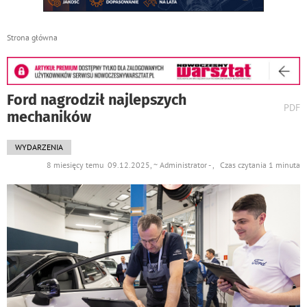
Strona główna
Ford nagrodził najlepszych
wydr
PDF
mechaników
podst
do
WYDARZENIA
8 miesięcy temu 09.12.2025, ~ Administrator - , Czas czytania 1 minuta