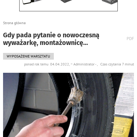
Strona główna
Gdy pada pytanie o nowoczesną
wydr
PDF
wyważarkę, montażownicę…
podst
do
WYPOSAŻENIE WARSZTATU
ponad rok temu 04.04.2022, ~ Administrator - , Czas czytania 7 minut