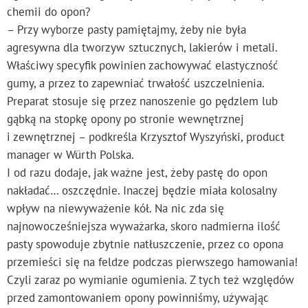
chemii do opon?
– Przy wyborze pasty pamiętajmy, żeby nie była
agresywna dla tworzyw sztucznych, lakierów i metali.
Właściwy specyfik powinien zachowywać elastyczność
gumy, a przez to zapewniać trwałość uszczelnienia.
Preparat stosuje się przez nanoszenie go pędzlem lub
gąbką na stopkę opony po stronie wewnętrznej
i zewnętrznej – podkreśla Krzysztof Wyszyński, product
manager w Würth Polska.
I od razu dodaje, jak ważne jest, żeby pastę do opon
nakładać… oszczędnie. Inaczej będzie miała kolosalny
wpływ na niewyważenie kół. Na nic zda się
najnowocześniejsza wyważarka, skoro nadmierna ilość
pasty spowoduje zbytnie natłuszczenie, przez co opona
przemieści się na feldze podczas pierwszego hamowania!
Czyli zaraz po wymianie ogumienia. Z tych też względów
przed zamontowaniem opony powinniśmy, używając