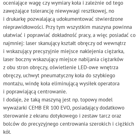
oceniające wagę czy wymiary koła i zależnie od tego
zawężające tolerancję niewywagi resztkowej, no
i drukarkę pozwalającą udokumentować stwierdzone
nieprawidłowości. Przy tym wszystkim maszyna powinna
ułatwiać i poprawiać dokładność pracy, a więc posiadać co
najmniej: laser skanujący kształt obręczy od wewnątrz
i wskazujący precyzyjnie miejsce naklejenia ciężarka,
laser boczny wskazujący miejsce nabijania ciężarków
z obu stron obręczy, oświetlenie LED-owe wnętrza
obręczy, uchwyt pneumatyczny koła do szybkiego
montażu, windę koła eliminującą wysiłek operatora
i poprawiającą centrowanie.
I dodaje, że taką maszyną jest np. topowy model
wyważarki CEMB ER 100 EVO, posiadający dodatkowo
sterowanie z ekranu dotykowego i zestaw tarcz oraz
bolców do precyzyjnego centrowania szerokich i ciężkich
kół.