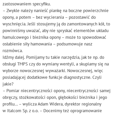
zastosowaniem specyfiku.
– Zwykle należy nanieść piankę na boczne powierzchnie
opony, a potem – bez wycierania – pozostawić do
wyschnięcia. Jeśli stosujemy ją do zamontowanych kół, to
powinniśmy uważać, aby nie spryskać elementów układu
hamulcowego i bieżnika opony – może to spowodować
osłabienie siły hamowania – podsumowuje nasz
rozmówca.
Idźmy dalej. Pomijamy tu takie narzędzia, jak te np. do
obsługi TMPS czy do wymiany wentyli, a skupiamy się na
wyborze nowoczesnej wyważarki. Nowoczesnej, więc
posiadającej dodatkowe funkcje diagnostyczne. Czyli
jakie?
– Pomiar niecentryczności opony, niecentryczności samej
obręczy, stożkowatości opon, głębokości bieżnika i jego
profilu… – wylicza Adam Widera, dyrektor regionalny
w Italcom Sp. z o.o. – Docenimy też oprogramowanie