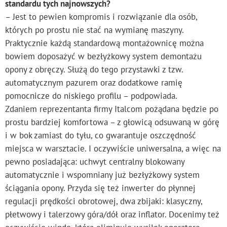
standardu tych najnowszych?
– Jest to pewien kompromis i rozwiązanie dla osób,
których po prostu nie stać na wymianę maszyny.
Praktycznie każdą standardową montażownicę można
bowiem doposażyć w bezłyżkowy system demontażu
opony z obręczy. Służą do tego przystawki z tzw.
automatycznym pazurem oraz dodatkowe ramię
pomocnicze do niskiego profilu – podpowiada.
Zdaniem reprezentanta firmy Italcom pożądana będzie po
prostu bardziej komfortowa – z głowicą odsuwaną w górę
i w bok zamiast do tyłu, co gwarantuje oszczędność
miejsca w warsztacie. I oczywiście uniwersalna, a więc na
pewno posiadająca: uchwyt centralny blokowany
automatycznie i wspomniany już bezłyżkowy system
ściągania opony. Przyda się też inwerter do płynnej
regulacji prędkości obrotowej, dwa zbijaki: klasyczny,
płetwowy i talerzowy góra/dół oraz inflator. Docenimy też