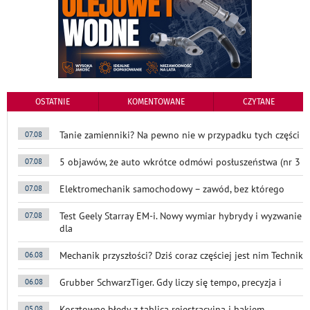
OSTATNIE
KOMENTOWANE
CZYTANE
Tanie zamienniki? Na pewno nie w przypadku tych części
07.08
5 objawów, że auto wkrótce odmówi posłuszeństwa (nr 3
07.08
Elektromechanik samochodowy – zawód, bez którego
07.08
Test Geely Starray EM-i. Nowy wymiar hybrydy i wyzwanie
07.08
dla
Mechanik przyszłości? Dziś coraz częściej jest nim Technik
06.08
Grubber SchwarzTiger. Gdy liczy się tempo, precyzja i
06.08
Kosztowne błędy z tablicą rejestracyjną i hakiem
05.08