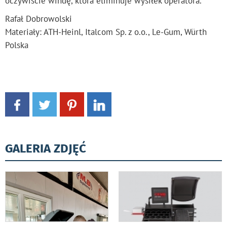
oczywiście windę, która eliminuje wysiłek operatora.
Rafał Dobrowolski
Materiały: ATH-Heinl, Italcom Sp. z o.o., Le-Gum, Würth
Polska
GALERIA ZDJĘĆ