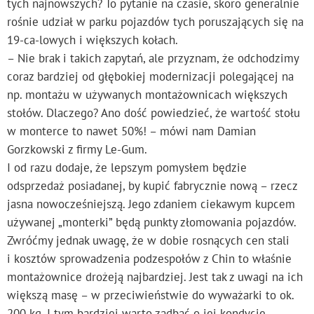
tych najnowszych? To pytanie na czasie, skoro generalnie
rośnie udział w parku pojazdów tych poruszających się na
19-ca-lowych i większych kołach.
– Nie brak i takich zapytań, ale przyznam, że odchodzimy
coraz bardziej od głębokiej modernizacji polegającej na
np. montażu w używanych montażownicach większych
stołów. Dlaczego? Ano dość powiedzieć, że wartość stołu
w monterce to nawet 50%! – mówi nam Damian
Gorzkowski z firmy Le-Gum.
I od razu dodaje, że lepszym pomysłem będzie
odsprzedaż posiadanej, by kupić fabrycznie nową – rzecz
jasna nowocześniejszą. Jego zdaniem ciekawym kupcem
używanej „monterki” będą punkty złomowania pojazdów.
Zwróćmy jednak uwagę, że w dobie rosnących cen stali
i kosztów sprowadzenia podzespołów z Chin to właśnie
montażownice drożeją najbardziej. Jest tak z uwagi na ich
większą masę – w przeciwieństwie do wyważarki to ok.
200 kg. I tym bardziej warto zadbać o jej kondycję.