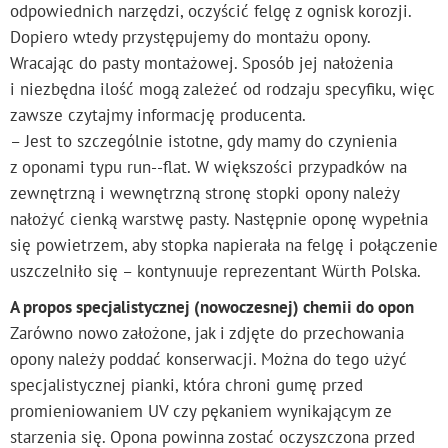
odpowiednich narzędzi, oczyścić felgę z ognisk korozji.
Dopiero wtedy przystępujemy do montażu opony.
Wracając do pasty montażowej. Sposób jej nałożenia
i niezbędna ilość mogą zależeć od rodzaju specyfiku, więc
zawsze czytajmy informację producenta.
– Jest to szczególnie istotne, gdy mamy do czynienia
z oponami typu run--flat. W większości przypadków na
zewnętrzną i wewnętrzną stronę stopki opony należy
nałożyć cienką warstwę pasty. Następnie oponę wypełnia
się powietrzem, aby stopka napierała na felgę i połączenie
uszczelniło się – kontynuuje reprezentant Würth Polska.
A propos specjalistycznej (nowoczesnej) chemii do opon
Zarówno nowo założone, jak i zdjęte do przechowania
opony należy poddać konserwacji. Można do tego użyć
specjalistycznej pianki, która chroni gumę przed
promieniowaniem UV czy pękaniem wynikającym ze
starzenia się. Opona powinna zostać oczyszczona przed