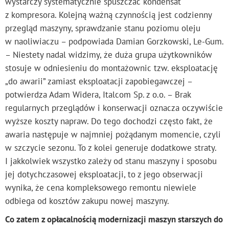
wystarczy systematycznie spuszczać kondensat
z kompresora. Kolejną ważną czynnością jest codzienny
przegląd maszyny, sprawdzanie stanu poziomu oleju
w naoliwiaczu – podpowiada Damian Gorzkowski, Le-Gum.
– Niestety nadal widzimy, że duża grupa użytkowników
stosuje w odniesieniu do montażownic tzw. eksploatację
„do awarii” zamiast eksploatacji zapobiegawczej –
potwierdza Adam Widera, Italcom Sp. z o.o. – Brak
regularnych przeglądów i konserwacji oznacza oczywiście
wyższe koszty napraw. Do tego dochodzi często fakt, że
awaria następuje w najmniej pożądanym momencie, czyli
w szczycie sezonu. To z kolei generuje dodatkowe straty.
I jakkolwiek wszystko zależy od stanu maszyny i sposobu
jej dotychczasowej eksploatacji, to z jego obserwacji
wynika, że cena kompleksowego remontu niewiele
odbiega od kosztów zakupu nowej maszyny.
Co zatem z opłacalnością modernizacji maszyn starszych do