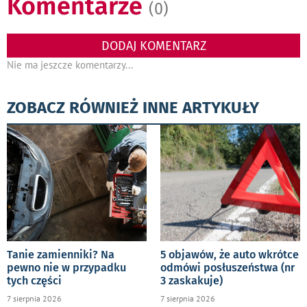
Komentarze
(0)
DODAJ KOMENTARZ
Nie ma jeszcze komentarzy...
ZOBACZ RÓWNIEŻ INNE ARTYKUŁY
Tanie zamienniki? Na
5 objawów, że auto wkrótce
pewno nie w przypadku
odmówi posłuszeństwa (nr
tych części
3 zaskakuje)
7 sierpnia 2026
7 sierpnia 2026