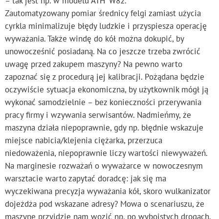
– tak jest np. w modelu ATH W82.
Zautomatyzowany pomiar średnicy felgi zamiast użycia
cyrkla minimalizuje błędy ludzkie i przyspiesza operację
wyważania. Także windę do kół można dokupić, by
unowocześnić posiadaną. Na co jeszcze trzeba zwrócić
uwagę przed zakupem maszyny? Na pewno warto
zapoznać się z procedurą jej kalibracji. Pożądana będzie
oczywiście sytuacja ekonomiczna, by użytkownik mógł ją
wykonać samodzielnie – bez konieczności przerywania
pracy firmy i wzywania serwisantów. Nadmieńmy, że
maszyna działa niepoprawnie, gdy np. błędnie wskazuje
miejsce nabicia/klejenia ciężarka, przerzuca
niedoważenia, niepoprawnie liczy wartości niewyważeń.
Na marginesie rozważań o wyważarce w nowoczesnym
warsztacie warto zapytać doradcę: jak się ma
wyczekiwana precyzja wyważania kół, skoro wulkanizator
dojeżdża pod wskazane adresy? Mowa o scenariuszu, że
maszynę przyjdzie nam wozić np. po wyboistych drogach.