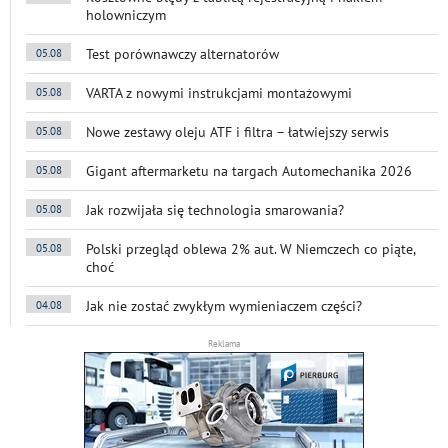
holowniczym
Test porównawczy alternatorów
05.08
VARTA z nowymi instrukcjami montażowymi
05.08
Nowe zestawy oleju ATF i filtra – łatwiejszy serwis
05.08
Gigant aftermarketu na targach Automechanika 2026
05.08
Jak rozwijała się technologia smarowania?
05.08
Polski przegląd oblewa 2% aut. W Niemczech co piąte,
05.08
choć
Jak nie zostać zwykłym wymieniaczem części?
04.08
Reklama