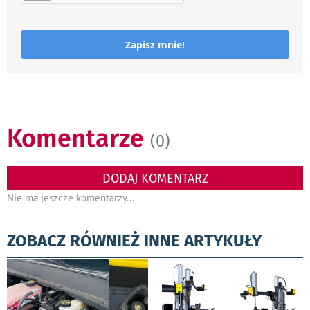
Zapisz mnie!
Komentarze
(0)
DODAJ KOMENTARZ
Nie ma jeszcze komentarzy...
ZOBACZ RÓWNIEŻ INNE ARTYKUŁY