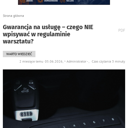
Strona główna
Gwarancja na usługę – czego NIE
wydr
PDF
wpisywać w regulaminie
podst
do
warsztatu?
WARTO WIEDZIEĆ
2 miesiące temu 05.06.2026, ~ Administrator - , Czas czytania 3 minuty