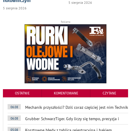
holowniczym
5 sierpnia 2026
5 sierpnia 2026
Reklama
OSTATNIE
KOMENTOWANE
CZYTANE
Mechanik przyszłości? Dziś coraz częściej jest nim Technik
06.08
Grubber SchwarzTiger. Gdy liczy się tempo, precyzja i
06.08
Kosztowne błędy z tablicą rejestracyjną i hakiem
05.08