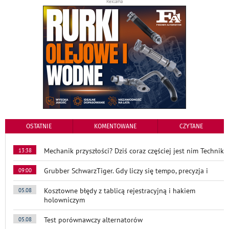
Reklama
OSTATNIE
KOMENTOWANE
CZYTANE
Mechanik przyszłości? Dziś coraz częściej jest nim Technik
13:38
Grubber SchwarzTiger. Gdy liczy się tempo, precyzja i
09:00
Kosztowne błędy z tablicą rejestracyjną i hakiem
05.08
holowniczym
Test porównawczy alternatorów
05.08