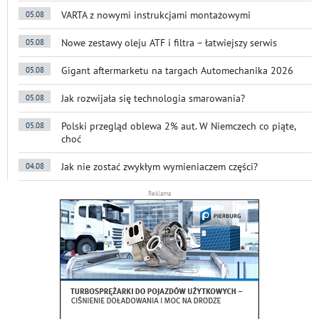
VARTA z nowymi instrukcjami montażowymi
05.08
Nowe zestawy oleju ATF i filtra – łatwiejszy serwis
05.08
Gigant aftermarketu na targach Automechanika 2026
05.08
Jak rozwijała się technologia smarowania?
05.08
Polski przegląd oblewa 2% aut. W Niemczech co piąte,
05.08
choć
Jak nie zostać zwykłym wymieniaczem części?
04.08
Reklama