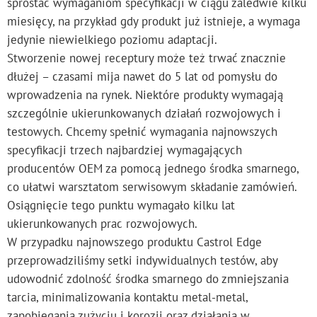
sprostać wymaganiom specyfikacji w ciągu zaledwie kilku
miesięcy, na przykład gdy produkt już istnieje, a wymaga
jedynie niewielkiego poziomu adaptacji.
Stworzenie nowej receptury może też trwać znacznie
dłużej – czasami mija nawet do 5 lat od pomysłu do
wprowadzenia na rynek. Niektóre produkty wymagają
szczególnie ukierunkowanych działań rozwojowych i
testowych. Chcemy spełnić wymagania najnowszych
specyfikacji trzech najbardziej wymagających
producentów OEM za pomocą jednego środka smarnego,
co ułatwi warsztatom serwisowym składanie zamówień.
Osiągnięcie tego punktu wymagało kilku lat
ukierunkowanych prac rozwojowych.
W przypadku najnowszego produktu Castrol Edge
przeprowadziliśmy setki indywidualnych testów, aby
udowodnić zdolność środka smarnego do zmniejszania
tarcia, minimalizowania kontaktu metal-metal,
zapobiegania zużyciu i korozji oraz działania w