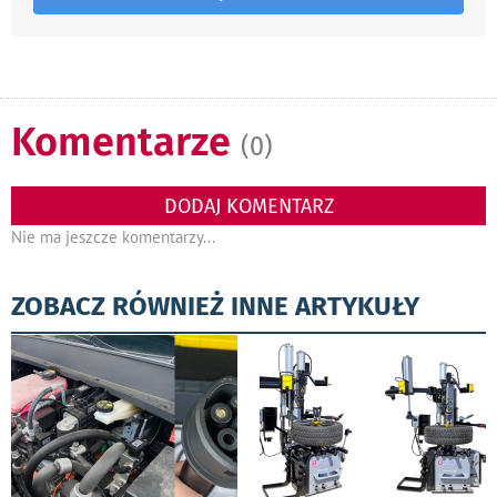
Komentarze
(0)
DODAJ KOMENTARZ
Nie ma jeszcze komentarzy...
ZOBACZ RÓWNIEŻ INNE ARTYKUŁY