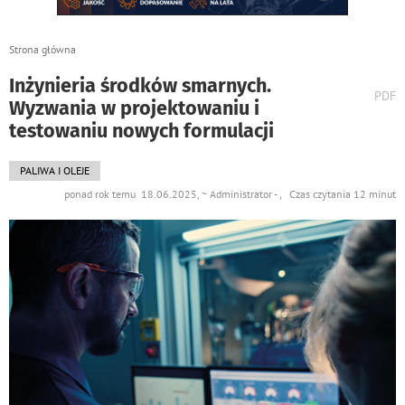
Strona główna
Inżynieria środków smarnych.
wydr
PDF
Wyzwania w projektowaniu i
podst
do
testowaniu nowych formulacji
PALIWA I OLEJE
ponad rok temu 18.06.2025, ~ Administrator - , Czas czytania 12 minut