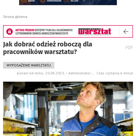
Strona główna
Jak dobrać odzież roboczą dla
wydru
PDF
pracowników warsztatu?
pods
do
WYPOSAŻENIE WARSZTATU
ponad rok temu 20.04.2023, ~ Administrator - , Czas czytania 6 minut