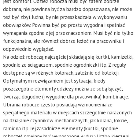
jest komfort. Odzież robocza musi być zatem dobrze
dobrana, nie powinna być za bardzo dopasowana, nie może
też być zbyt luźna, by nie przeszkadzała w wykonywaniu
obowiązków. Powinna być po prostu wygodna i spełniać
wymagania zgodne z jej przeznaczeniem. Musi być nie tylko
funkcjonalna, ale również dobrze leżeć na pracowniku i
odpowiednio wyglądać.
Na odzież roboczą najczęściej składają się kurtki, kamizelki,
spodnie ze ściągaczem, spodnie ogrodniczki itp. Z reguły
dostępne są w różnych kolorach, zależnie od kolekcji.
Optymalnym rozwiązaniem jest sytuacja, kiedy
poszczególne elementy odzieży można ze sobą łączyć,
tworząc dogodne (i wygodne dla pracownika) kombinacje.
Ubrania robocze często posiadają wzmocnienia ze
specjalnego materiału w miejscach szczególnie narażonych
na działanie czynników mechanicznych, jak kolana, łokcie,
ramiona itp. Jej zasadnicze elementy (kurtki, spodnie
robocze) powinny być wyposażone w dużą liczbę kieszeni.