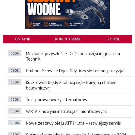
OSTATNIE
KOMENTOWANE
CZYTANE
Mechanik przyszłości? Dziś coraz częściej jest nim
06.08
Technik
Grubber SchwarzTiger. Gdy liczy się tempo, precyzja i
06.08
Kosztowne błędy z tablicą rejestracyjną i hakiem
05.08
holowniczym
Test porównawczy alternatorów
05.08
VARTA z nowymi instrukcjami montażowymi
05.08
Nowe zestawy oleju ATF i filtra – łatwiejszy serwis
05.08
Gigant aftermarketu na targach Automechanika 2026
05.08