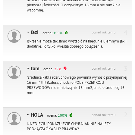
pierwszej świeżości. O oczywistym 16 mm a nie mm2 nie
wspomnę.
4
~ fazi
ponad rok temu
ocena:
100%
Iskrzenie może tak samo wystąpić na biegunie ujemnym jak i
dodatnie, To tylko kwestia dobrego połączenia.
3
~ tom
ponad rok temu
ocena:
25%
"średnica kabla rozruchowego powinna wynosić przynajmniej
16 mm." !!!! Bzdura, chodzi o POLE PRZEKROJU
PRZEWODÓW nie mniejszą niz 16 mm2, a nie o średnicę 16
mm.
2
~ HOLA
ponad rok temu
ocena:
100%
NA ZDJĘCIU POKAZUJECIE CHYBA JAK NIE NALEŻY
PODŁĄCZAĆ KABLI? PRAWDA?