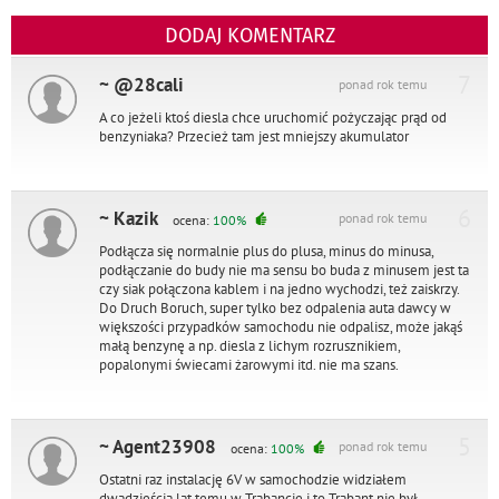
DODAJ KOMENTARZ
7
~ @28cali
ponad rok temu
A co jeżeli ktoś diesla chce uruchomić pożyczając prąd od
benzyniaka? Przecież tam jest mniejszy akumulator
6
~ Kazik
ponad rok temu
ocena:
100%
Podłącza się normalnie plus do plusa, minus do minusa,
podłączanie do budy nie ma sensu bo buda z minusem jest ta
czy siak połączona kablem i na jedno wychodzi, też zaiskrzy.
Do Druch Boruch, super tylko bez odpalenia auta dawcy w
większości przypadków samochodu nie odpalisz, może jakąś
małą benzynę a np. diesla z lichym rozrusznikiem,
popalonymi świecami żarowymi itd. nie ma szans.
5
~ Agent23908
ponad rok temu
ocena:
100%
Ostatni raz instalację 6V w samochodzie widziałem
dwadzieścia lat temu w Trabancie i to Trabant nie był