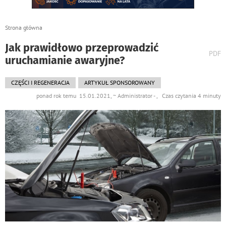
Strona główna
Jak prawidłowo przeprowadzić
wydr
PDF
uruchamianie awaryjne?
podst
do
CZĘŚCI I REGENERACJA
ARTYKUŁ SPONSOROWANY
ponad rok temu 15.01.2021, ~ Administrator - , Czas czytania 4 minuty