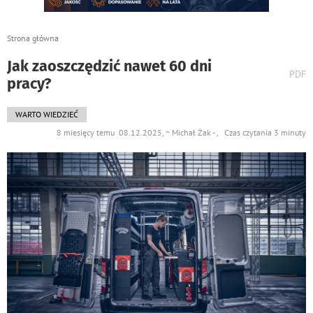
Strona główna
Jak zaoszczędzić nawet 60 dni
wydr
PDF
pracy?
podst
do
WARTO WIEDZIEĆ
8 miesięcy temu 08.12.2025, ~ Michał Żak - , Czas czytania 3 minuty