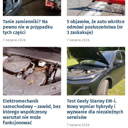
Tanie zamienniki? Na
5 objawów, że auto wkrótce
pewno nie w przypadku
odmówi posłuszeństwa (nr
tych części
3 zaskakuje)
7 sierpnia 2026
7 sierpnia 2026
Elektromechanik
Test Geely Starray EM-i.
samochodowy – zawód, bez
Nowy wymiar hybrydy i
którego współczesny
wyzwanie dla niezależnych
warsztat nie może
serwisów
funkcjonować
7 sierpnia 2026