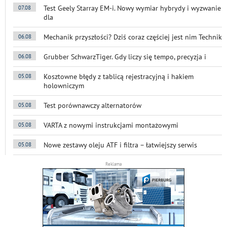
Test Geely Starray EM-i. Nowy wymiar hybrydy i wyzwanie
07.08
dla
Mechanik przyszłości? Dziś coraz częściej jest nim Technik
06.08
Grubber SchwarzTiger. Gdy liczy się tempo, precyzja i
06.08
Kosztowne błędy z tablicą rejestracyjną i hakiem
05.08
holowniczym
Test porównawczy alternatorów
05.08
VARTA z nowymi instrukcjami montażowymi
05.08
Nowe zestawy oleju ATF i filtra – łatwiejszy serwis
05.08
Reklama