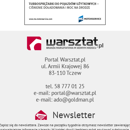
Portal Warsztat.pl
ul. Armii Krajowej 86
83-110 Tczew
tel. 58 777 01 25
e-mail: portal@warsztat.pl
e-mail: ado@goldman.pl
Newsletter
Zapisz się do newslettera. Zawsze na początku tygodnia otrzymasz newsletter zawierając
najważniejsze informacje z branży. W każdej chwili będziesz mógł anulować subskrypcję.