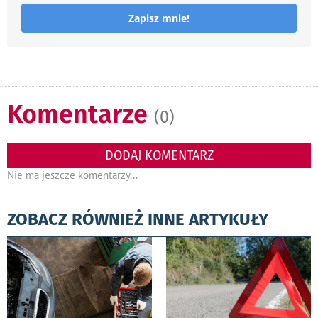
Zapisz mnie!
Komentarze
(0)
DODAJ KOMENTARZ
Nie ma jeszcze komentarzy...
ZOBACZ RÓWNIEŻ INNE ARTYKUŁY