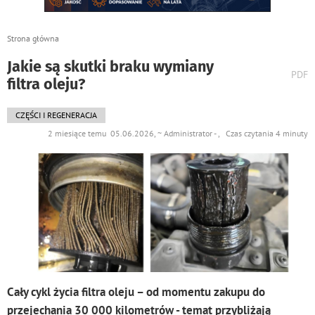
Strona główna
Jakie są skutki braku wymiany
wydr
PDF
filtra oleju?
podst
do
CZĘŚCI I REGENERACJA
2 miesiące temu 05.06.2026, ~ Administrator - , Czas czytania 4 minuty
Cały cykl życia filtra oleju – od momentu zakupu do
przejechania 30 000 kilometrów - temat przybliżają