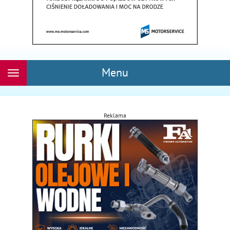
Menu
Rozwiń
nawigację
Reklama