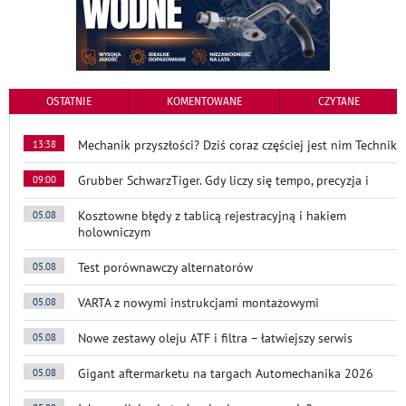
OSTATNIE
KOMENTOWANE
CZYTANE
Mechanik przyszłości? Dziś coraz częściej jest nim Technik
13:38
Grubber SchwarzTiger. Gdy liczy się tempo, precyzja i
09:00
Kosztowne błędy z tablicą rejestracyjną i hakiem
05.08
holowniczym
Test porównawczy alternatorów
05.08
VARTA z nowymi instrukcjami montażowymi
05.08
Nowe zestawy oleju ATF i filtra – łatwiejszy serwis
05.08
Gigant aftermarketu na targach Automechanika 2026
05.08