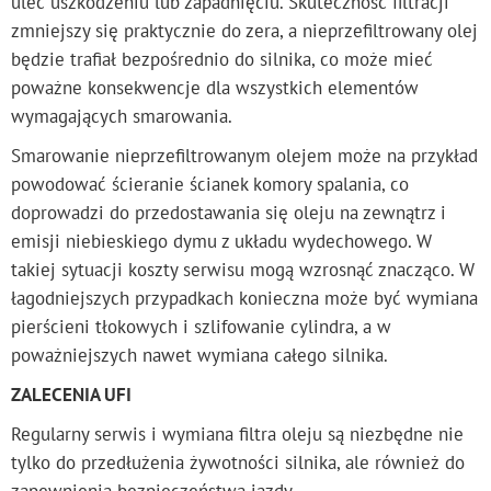
ulec uszkodzeniu lub zapadnięciu. Skuteczność filtracji
zmniejszy się praktycznie do zera, a nieprzefiltrowany olej
będzie trafiał bezpośrednio do silnika, co może mieć
poważne konsekwencje dla wszystkich elementów
wymagających smarowania.
Smarowanie nieprzefiltrowanym olejem może na przykład
powodować ścieranie ścianek komory spalania, co
doprowadzi do przedostawania się oleju na zewnątrz i
emisji niebieskiego dymu z układu wydechowego. W
takiej sytuacji koszty serwisu mogą wzrosnąć znacząco. W
łagodniejszych przypadkach konieczna może być wymiana
pierścieni tłokowych i szlifowanie cylindra, a w
poważniejszych nawet wymiana całego silnika.
ZALECENIA UFI
Regularny serwis i wymiana filtra oleju są niezbędne nie
tylko do przedłużenia żywotności silnika, ale również do
zapewnienia bezpieczeństwa jazdy.