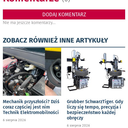
DODAJ KOMENTARZ
Nie ma jeszcze komentarzy...
ZOBACZ RÓWNIEŻ INNE ARTYKUŁY
Mechanik przyszłości? Dziś
Grubber SchwarzTiger. Gdy
coraz częściej jest nim
liczy się tempo, precyzja i
Technik Elektromobilności
bezpieczeństwo każdej
obręczy
6 sierpnia 2026
6 sierpnia 2026