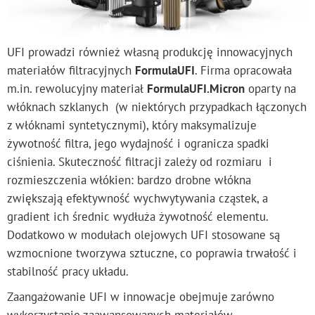
UFI prowadzi również własną produkcję innowacyjnych
materiałów filtracyjnych
FormulaUFI
. Firma opracowała
m.in. rewolucyjny materiał
FormulaUFI.Micron
oparty na
włóknach szklanych (w niektórych przypadkach łączonych
z włóknami syntetycznymi), który maksymalizuje
żywotność filtra, jego wydajność i ogranicza spadki
ciśnienia. Skuteczność filtracji zależy od rozmiaru i
rozmieszczenia włókien: bardzo drobne włókna
zwiększają efektywność wychwytywania cząstek, a
gradient ich średnic wydłuża żywotność elementu.
Dodatkowo w modułach olejowych UFI stosowane są
wzmocnione tworzywa sztuczne, co poprawia trwałość i
stabilność pracy układu.
Zaangażowanie UFI w innowacje obejmuje zarówno
wykorzystanie zaawansowanych materiałów