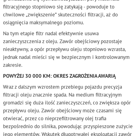
filtracyjnego stopniowo się zatykają - powoduje to
chwilowe „zwiększenie” skuteczności filtracji, aż do
osiągnięcia maksymalnego poziomu.
Na tym etapie filtr nadal efektywnie usuwa
zanieczyszczenia z oleju. Zawór obejściowy pozostaje
nieaktywny, a opór przepływu oleju stopniowo wzrasta,
jednak nadal mieści się w bezpiecznym i kontrolowanym
zakresie.
POWYŻEJ 30 000 KM: OKRES
ZAGROŻENIA
AWARI
Ą
Wraz z dalszym wzrostem przebiegu pojazdu precyzja
filtracji oleju znacznie spada. Na medium filtracyjnym
gromadzi się duża ilość zanieczyszczeń, co zwiększa opór
przepływu oleju. Zawór obejściowy może czasami się
otwierać, przez co nieprzefiltrowany olej trafia
bezpośrednio do silnika, powodując przyspieszone zużycie
jego elementów. Wskutek długotrwałej eksploatacji zawór