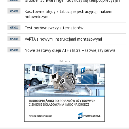
Grubber SchwarzTiger. Gdy liczy się tempo, precyzja i
Kosztowne błędy z tablicą rejestracyjną i hakiem
05.08
holowniczym
Test porównawczy alternatorów
05.08
VARTA z nowymi instrukcjami montażowymi
05.08
Nowe zestawy oleju ATF i filtra – łatwiejszy serwis
05.08
Reklama