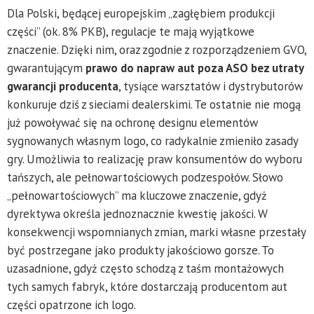
Dla Polski, będącej europejskim „zagłębiem produkcji
części” (ok. 8% PKB), regulacje te mają wyjątkowe
znaczenie. Dzięki nim, oraz zgodnie z rozporządzeniem GVO,
gwarantującym
prawo do napraw aut poza ASO bez utraty
gwarancji producenta
, tysiące warsztatów i dystrybutorów
konkuruje dziś z sieciami dealerskimi. Te ostatnie nie mogą
już powoływać się na ochronę designu elementów
sygnowanych własnym logo, co radykalnie zmieniło zasady
gry. Umożliwia to realizację praw konsumentów do wyboru
tańszych, ale pełnowartościowych podzespołów. Słowo
„pełnowartościowych” ma kluczowe znaczenie, gdyż
dyrektywa określa jednoznacznie kwestię jakości. W
konsekwencji wspomnianych zmian, marki własne przestały
być postrzegane jako produkty jakościowo gorsze. To
uzasadnione, gdyż często schodzą z taśm montażowych
tych samych fabryk, które dostarczają producentom aut
części opatrzone ich logo.