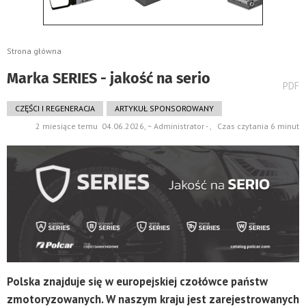
Strona główna
Marka SERIES - jakość na serio
wydru
PDF
pods
do
CZĘŚCI I REGENERACJA
ARTYKUŁ SPONSOROWANY
2 miesiące temu 04.06.2026, ~ Administrator - , Czas czytania 6 minut
Polska znajduje się w europejskiej czołówce państw
zmotoryzowanych. W naszym kraju jest zarejestrowanych