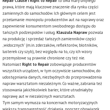
Repair Clause i Right to Repair
to dwa filary unijnego
prawa, które mają kluczowe znaczenie dla rynku części
zamiennych do samochodów. Ich głównym celem jest
przełamanie monopolu producentów aut na naprawy oraz
zapewnienie konsumentom swobodnego dostępu do
tańszych podzespołów i usług.
Klauzula Napraw
pozwala
na produkcję i sprzedaż tańszych zamienników części
„widocznych” (m.in. zderzaków, reflektorów, błotników,
lusterek czy szyb), bez względu na to, czy ich wzory
przemysłowe są prawnie chronione czy też nie.
Natomiast
Right to Repair
zobowiązuje producentów
wszystkich urządzeń, w tym oczywiście samochodów, do
udostępniania danych, niezbędnych do przeprowadzenia
napraw warsztatom niezależnym. Co ważne, zabrania też
stosowania jakichkolwiek barier, które utrudniałyby
naprawę aut w niezależnych warsztatach.
Tym samym wymusza na koncernach motoryzacyjnych
większą transparentność działania, poprzez obowiązek