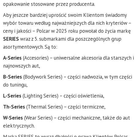
opakowanie stosowane przez producenta.
Aby jeszcze bardziej uprościć swoim Klientom świadomy
wybór towaru według najważniejszych dla nich kryteriów –
ceny i jakości – Polcar w 2025 roku powołał do życia markę
SERIES
wraz z 5. submarkami dla poszczególnych grup
asortymentowych. Są to:
A-Series
(Accesories) – uniwersalne akcesoria dla starszych i
najnowszych aut,
B-Series
(Bodywork Series) – części nadwozia, w tym części
do tuningu,
L-Series
(Lighting Series) – części oświetlenia,
Th-Series
(Thermal Series) – części termiczne,
W-Series
(Wear Series) – części mechaniczne, także do aut
elektrycznych.
Marka SERIES to wyraz dbałości o prawa Klientów Polcar.