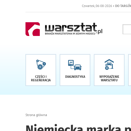
Czwartek, 06-08-2026
• DO TARGÓW POZOSTAŁO -1 DN
CZĘŚCI I
DIAGNOSTYKA
WYPOSAŻENIE
REGENERACJA
WARSZTATU
Strona główna
Niemiecka marka p