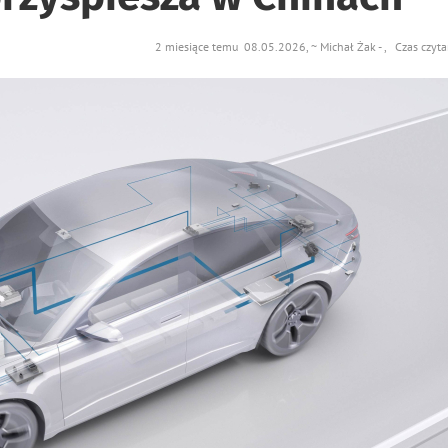
2 miesiące temu 08.05.2026, ~ Michał Żak - , Czas czyta