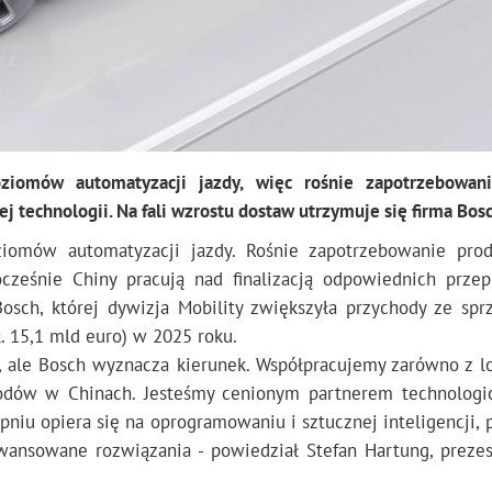
ziomów automatyzacji jazdy, więc rośnie zapotrzebowan
technologii. Na fali wzrostu dostaw utrzymuje się firma Bosc
iomów automatyzacji jazdy. Rośnie zapotrzebowanie pro
cześnie Chiny pracują nad finalizacją odpowiednich przep
sch, której dywizja Mobility zwiększyła przychody ze spr
k. 15,1 mld euro) w 2025 roku.
, ale Bosch wyznacza kierunek. Współpracujemy zarówno z l
odów w Chinach. Jesteśmy cenionym partnerem technolog
pniu opiera się na oprogramowaniu i sztucznej inteligencji,
wansowane rozwiązania - powiedział Stefan Hartung, preze