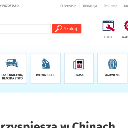
I
O serwisie
Redakcja
Reklama
Ko
FIRMY
WAR
LAKIERNICTWO,
PALIWA, OLEJE
PRASA
OGUMIENIE
BLACHARSTWO
rzyspiesza w Chinach