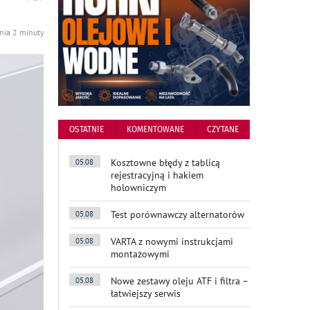
podstronę
do
nia 2 minuty
OSTATNIE
KOMENTOWANE
CZYTANE
Kosztowne błędy z tablicą
05.08
rejestracyjną i hakiem
holowniczym
Test porównawczy alternatorów
05.08
VARTA z nowymi instrukcjami
05.08
montażowymi
Nowe zestawy oleju ATF i filtra –
05.08
łatwiejszy serwis