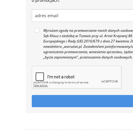
o promocjach.
Wyrażam zgodę na przetwarzanie moich danych osobowyc
Sęk-Klauz z siedzibą w Tczewie przy ul. Armii Krajowej
Europejskiego i Rady (UE) 2016/679 z dnia 27 kwietnia
newslettera „warsztat.pl. Zostałem/am poinformowany/a,
ograniczenia przetwarzania, wniesienia sprzeciwu, żąda
„bycia zapomnianym", przenoszenia danych osobowych.