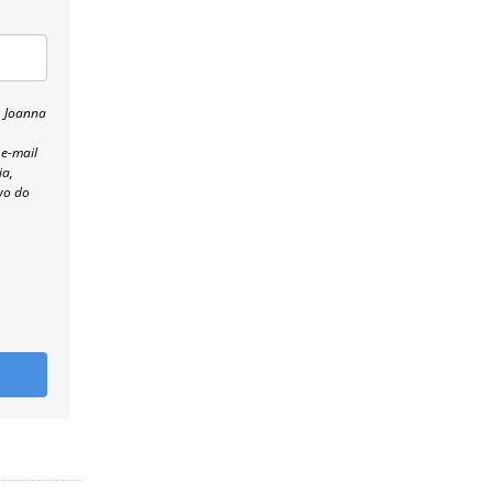
, Joanna
 e-mail
ia,
wo do