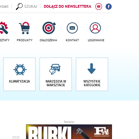
ntakt
SZUKAJ
DOŁĄCZ DO NEWSLETTERA
SZTATY
PRODUKTY
OGŁOSZENIA
KONTAKT
LOGOWANIE
KLIMATYZACJA
NARZĘDZIA W
WSZYSTKIE
WARSZTACIE
KATEGORIE
Reklama
wydrukuj
PDF