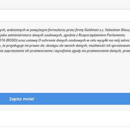
h, wskazanych w powyższym formularzu przez firmę Goldman s.c. Sebastian Klauz
 86 jako administratora danych osobowych, zgodnie z Rozporządzeniem Parlamentu
 2016 (RODO) oraz ustawą O ochronie danych osobowych w celu wysyłki na mój adres
 że przysługuje mi prawo do: dostępu do swoich danych, możliwości ich sprostowan
nia zaprzestania ich przetwarzania i wycofania zgody na przetwarzanie danych, pra
Zapisz mnie!