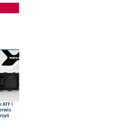
Z
 ATF i
serwis
rzyń