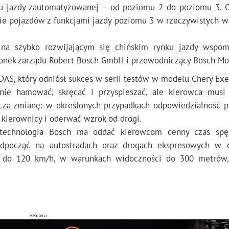
ju jazdy zautomatyzowanej – od poziomu 2 do poziomu 3. 
nie pojazdów z funkcjami jazdy poziomu 3 w rzeczywistych 
na szybko rozwijającym się chińskim rynku jazdy wspom
onek zarządu Robert Bosch GmbH i przewodniczący Bosch Mob
DAS, który odniósł sukces w serii testów w modelu Chery Ex
ie hamować, skręcać i przyspieszać, ale kierowca musi
cza zmianę: w określonych przypadkach odpowiedzialność p
 kierownicy i oderwać wzrok od drogi.
j, technologia Bosch ma oddać kierowcom cenny czas sp
dpocząć na autostradach oraz drogach ekspresowych w c
ch do 120 km/h, w warunkach widoczności do 300 metrów,
Reklama