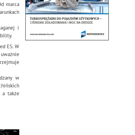
Od marca
warunkach
aganej i
ility.
eed ES. W
 uważnie
rzejmuje
ędzany w
hińskich
 a także