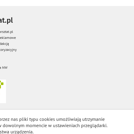
t.pl
rsztat.pl
 reklamowe
dakcją
oryzacyjny
a NW
przez nas pliki typu cookies umożliwiają utrzymanie
m w dowolnym momencie w ustawieniach przeglądarki.
stwa urządzenia.