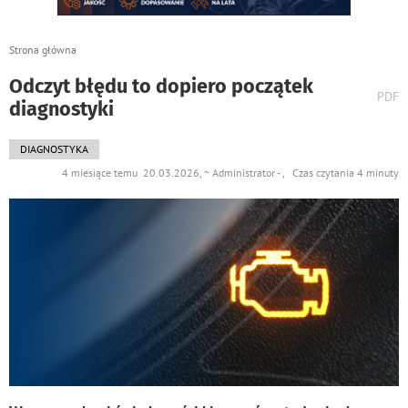
Strona główna
Odczyt błędu to dopiero początek
wydr
PDF
diagnostyki
podst
do
DIAGNOSTYKA
4 miesiące temu 20.03.2026, ~ Administrator - , Czas czytania 4 minuty