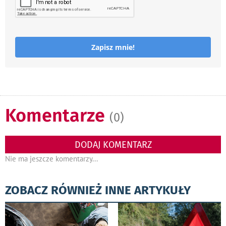
Zapisz mnie!
Komentarze
(0)
DODAJ KOMENTARZ
Nie ma jeszcze komentarzy...
ZOBACZ RÓWNIEŻ INNE ARTYKUŁY