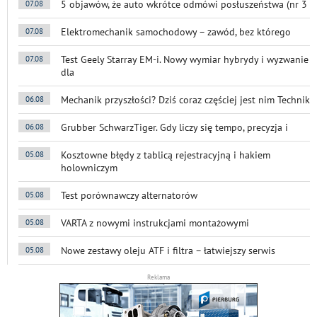
5 objawów, że auto wkrótce odmówi posłuszeństwa (nr 3
07.08
Elektromechanik samochodowy – zawód, bez którego
07.08
Test Geely Starray EM-i. Nowy wymiar hybrydy i wyzwanie
07.08
dla
Mechanik przyszłości? Dziś coraz częściej jest nim Technik
06.08
Grubber SchwarzTiger. Gdy liczy się tempo, precyzja i
06.08
Kosztowne błędy z tablicą rejestracyjną i hakiem
05.08
holowniczym
Test porównawczy alternatorów
05.08
VARTA z nowymi instrukcjami montażowymi
05.08
Nowe zestawy oleju ATF i filtra – łatwiejszy serwis
05.08
Reklama