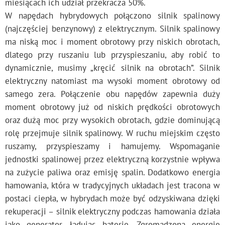
miesiącach ich udział przekracza 50%.
W napędach hybrydowych połączono silnik spalinowy
(najczęściej benzynowy) z elektrycznym. Silnik spalinowy
ma niską moc i moment obrotowy przy niskich obrotach,
dlatego przy ruszaniu lub przyspieszaniu, aby robić to
dynamicznie, musimy „kręcić silnik na obrotach”. Silnik
elektryczny natomiast ma wysoki moment obrotowy od
samego zera. Połączenie obu napędów zapewnia duży
moment obrotowy już od niskich prędkości obrotowych
oraz dużą moc przy wysokich obrotach, gdzie dominującą
rolę przejmuje silnik spalinowy. W ruchu miejskim często
ruszamy, przyspieszamy i hamujemy. Wspomaganie
jednostki spalinowej przez elektryczną korzystnie wpływa
na zużycie paliwa oraz emisję spalin. Dodatkowo energia
hamowania, która w tradycyjnych układach jest tracona w
postaci ciepła, w hybrydach może być odzyskiwana dzięki
rekuperacji – silnik elektryczny podczas hamowania działa
jako generator, ładując baterie. Zgromadzoną energię