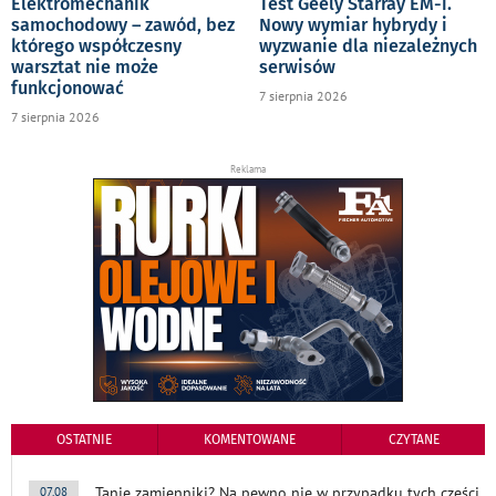
Elektromechanik
Test Geely Starray EM-i.
samochodowy – zawód, bez
Nowy wymiar hybrydy i
którego współczesny
wyzwanie dla niezależnych
warsztat nie może
serwisów
funkcjonować
7 sierpnia 2026
7 sierpnia 2026
Reklama
OSTATNIE
KOMENTOWANE
CZYTANE
Tanie zamienniki? Na pewno nie w przypadku tych części
07.08