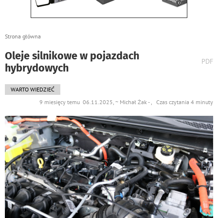
Strona główna
Oleje silnikowe w pojazdach
wydr
PDF
hybrydowych
podst
do
WARTO WIEDZIEĆ
9 miesięcy temu 06.11.2025, ~ Michał Żak - , Czas czytania 4 minuty