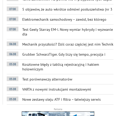
5 objawów, że auto wkrótce odmówi posłuszeństwa (nr 3
07.08
Elektromechanik samochodowy – zawód, bez którego
07.08
Test Geely Starray EM-i. Nowy wymiar hybrydy i wyzwanie
07.08
dla
Mechanik przyszłości? Dziś coraz częściej jest nim Technik
06.08
Grubber SchwarzTiger. Gdy liczy się tempo, precyzja i
06.08
Kosztowne błędy z tablicą rejestracyjną i hakiem
05.08
holowniczym
Test porównawczy alternatorów
05.08
VARTA z nowymi instrukcjami montażowymi
05.08
Nowe zestawy oleju ATF i filtra – łatwiejszy serwis
05.08
Reklama