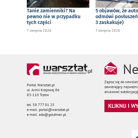
Tanie zamienniki? Na
5 objawów, że aut
pewno nie w przypadku
odmówi posłuszeń
tych części
3 zaskakuje)
7 sierpnia 2026
7 sierpnia 2026
Ne
Zapisz się do newsle
Portal Warsztat.pl
zawierający najważnie
ul. Armii Krajowej 86
anulować subskrypcję
83-110 Tczew
tel. 58 777 01 25
KLIKNIJ I 
e-mail: portal@warsztat.pl
e-mail: ado@goldman.pl