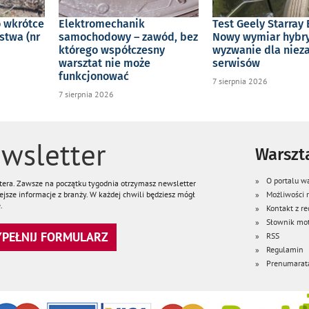
o wkrótce
Elektromechanik
Test Geely Starray 
stwa (nr
samochodowy – zawód, bez
Nowy wymiar hybry
którego współczesny
wyzwanie dla niez
warsztat nie może
serwisów
funkcjonować
7 sierpnia 2026
7 sierpnia 2026
wsletter
Warszta
O portalu wa
ttera. Zawsze na początku tygodnia otrzymasz newsletter
jsze informacje z branży. W każdej chwili będziesz mógł
Możliwości
.
Kontakt z re
Słownik mot
WYPEŁNIJ FORMULARZ
RSS
Regulamin
Prenumarat