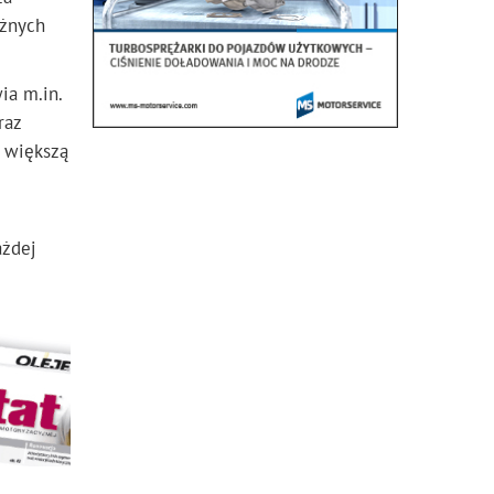
eżnych
ia m.in.
raz
 większą
ażdej