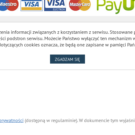
zenia informacji związanych z korzystaniem z serwisu. Stosowane 
lności podstron serwisu. Możecie Państwo wyłączyć ten mechaniz
dotyczących cookies oznacza, że będą one zapisane w pamięci Pań
NA WYKORZYSTANIE PLIKÓW
ZGADZAM SIĘ
 prywatności
(dostępną w regulaminie). W dokumencie tym wyjaśnia