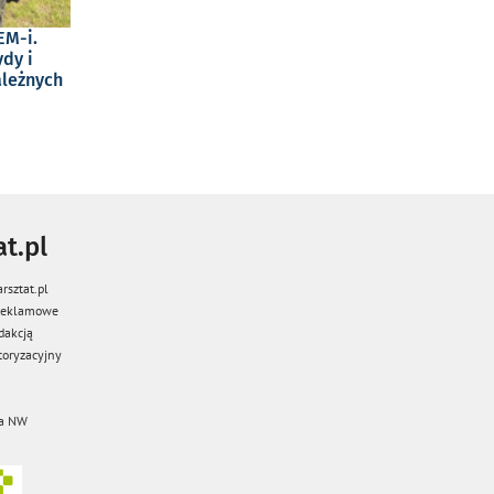
EM-i.
dy i
ależnych
t.pl
rsztat.pl
 reklamowe
dakcją
oryzacyjny
a NW