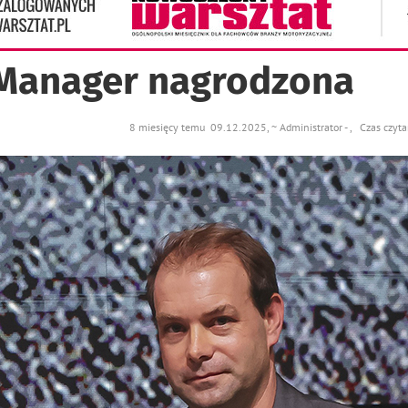
]Manager nagrodzona
8 miesięcy temu 09.12.2025, ~ Administrator - , Czas czyt