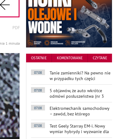
wydrukuj
PDF
podstronę
do
ania 1 minuta
OSTATNIE
KOMENTOWANE
CZYTANE
Tanie zamienniki? Na pewno nie
07.08
w przypadku tych części
5 objawów, że auto wkrótce
07.08
odmówi posłuszeństwa (nr 3
Elektromechanik samochodowy
07.08
– zawód, bez którego
Test Geely Starray EM-i. Nowy
07.08
wymiar hybrydy i wyzwanie dla