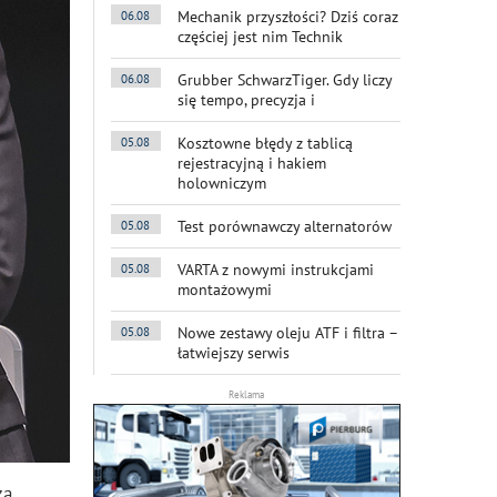
Mechanik przyszłości? Dziś coraz
06.08
częściej jest nim Technik
Grubber SchwarzTiger. Gdy liczy
06.08
się tempo, precyzja i
Kosztowne błędy z tablicą
05.08
rejestracyjną i hakiem
holowniczym
Test porównawczy alternatorów
05.08
VARTA z nowymi instrukcjami
05.08
montażowymi
Nowe zestawy oleju ATF i filtra –
05.08
łatwiejszy serwis
Reklama
za