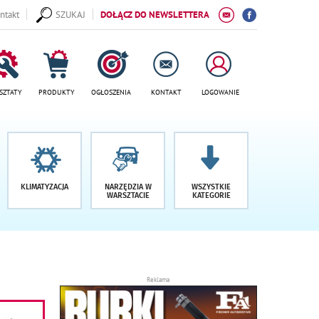
ntakt
SZUKAJ
DOŁĄCZ DO NEWSLETTERA
SZTATY
PRODUKTY
OGŁOSZENIA
KONTAKT
LOGOWANIE
KLIMATYZACJA
NARZĘDZIA W
WSZYSTKIE
WARSZTACIE
KATEGORIE
Reklama