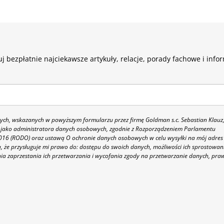
j bezpłatnie najciekawsze artykuły, relacje, porady fachowe i info
h, wskazanych w powyższym formularzu przez firmę Goldman s.c. Sebastian Klauz
 86 jako administratora danych osobowych, zgodnie z Rozporządzeniem Parlamentu
 2016 (RODO) oraz ustawą O ochronie danych osobowych w celu wysyłki na mój adres
 że przysługuje mi prawo do: dostępu do swoich danych, możliwości ich sprostowan
nia zaprzestania ich przetwarzania i wycofania zgody na przetwarzanie danych, pra