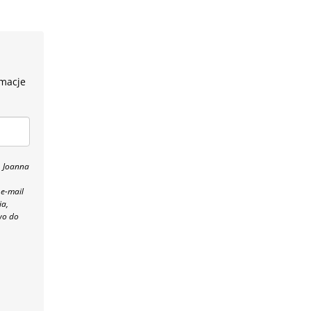
rmacje
, Joanna
 e-mail
ia,
wo do