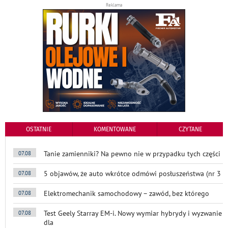
Reklama
OSTATNIE
KOMENTOWANE
CZYTANE
Tanie zamienniki? Na pewno nie w przypadku tych części
07.08
5 objawów, że auto wkrótce odmówi posłuszeństwa (nr 3
07.08
Elektromechanik samochodowy – zawód, bez którego
07.08
Test Geely Starray EM-i. Nowy wymiar hybrydy i wyzwanie
07.08
dla