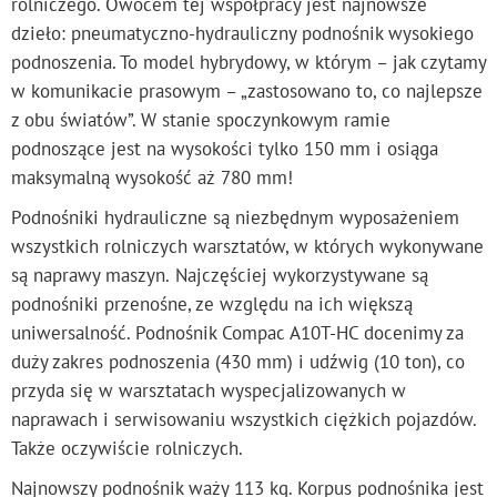
rolniczego. Owocem tej współpracy jest najnowsze
dzieło: pneumatyczno-hydrauliczny podnośnik wysokiego
podnoszenia. To model hybrydowy, w którym – jak czytamy
w komunikacie prasowym – „zastosowano to, co najlepsze
z obu światów”. W stanie spoczynkowym ramie
podnoszące jest na wysokości tylko 150 mm i osiąga
maksymalną wysokość aż 780 mm!
Podnośniki hydrauliczne są niezbędnym wyposażeniem
wszystkich rolniczych warsztatów, w których wykonywane
są naprawy maszyn.
Najczęściej wykorzystywane są
podnośniki przenośne, ze względu na ich większą
uniwersalność. Podnośnik Compac A10T-HC docenimy za
duży zakres podnoszenia (430 mm) i udźwig (10 ton), co
przyda się w warsztatach wyspecjalizowanych w
naprawach i serwisowaniu wszystkich ciężkich pojazdów.
Także oczywiście rolniczych.
Najnowszy podnośnik waży 113 kg. Korpus podnośnika jest