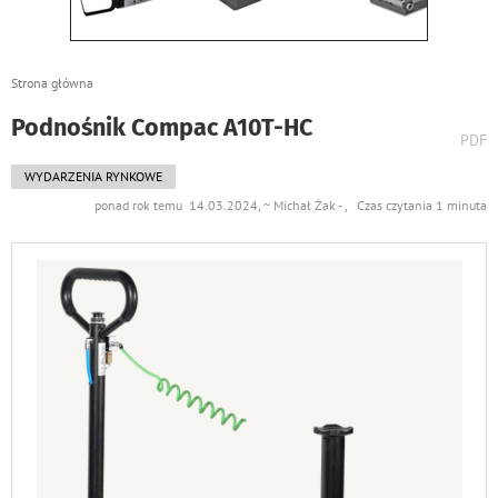
Strona główna
Podnośnik Compac A10T-HC
wydr
PDF
podst
do
WYDARZENIA RYNKOWE
ponad rok temu 14.03.2024, ~ Michał Żak - , Czas czytania 1 minuta