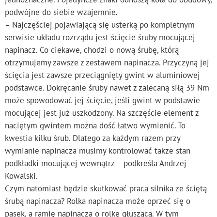
podwójne do siebie wzajemnie.
– Najczęściej pojawiającą się usterką po kompletnym
serwisie układu rozrządu jest ścięcie śruby mocującej
napinacz. Co ciekawe, chodzi o nową śrubę, którą
otrzymujemy zawsze z zestawem napinacza. Przyczyną jej
ścięcia jest zawsze przeciągnięty gwint w aluminiowej
podstawce. Dokręcanie śruby nawet z zalecaną siłą 39 Nm
może spowodować jej ścięcie, jeśli gwint w podstawie
mocującej jest już uszkodzony. Na szczęście element z
naciętym gwintem można dość łatwo wymienić. To
kwestia kilku śrub. Dlatego za każdym razem przy
wymianie napinacza musimy kontrolować także stan
podkładki mocującej wewnątrz – podkreśla Andrzej
Kowalski.
Czym natomiast będzie skutkować praca silnika ze ściętą
śrubą napinacza? Rolka napinacza może oprzeć się o
pasek, a ramię napinacza o rolkę głuszącą. W tym