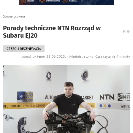
Strona główna
Porady techniczne NTN Rozrząd w
wydr
PDF
Subaru EJ20
podst
do
CZĘŚCI I REGENERACJA
ponad rok temu 18.06.2025, ~ Administrator - , Czas czytania 4 minuty