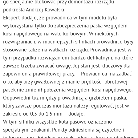
go specjalnie blokować przy demontażu rozrządu –
podkreśla Andrzej Kowalski.
Ekspert dodaje, że prowadnica w tym modelu była
wykorzystana tylko do zabezpieczenia paska względem
koła napędowego na wale korbowym. W niektórych
rozwiązaniach, w mocniejszych silnikach prowadnice były
stosowane także na wałkach rozrządu. Prowadnica jest w
tym przypadku rozwiązaniem bardzo delikatnym, na które
zawsze trzeba zwracać uwagę. Jej stan jest kluczowy dla
zapewnienia prawidłowej pracy. – Prowadnica ma zadbać
o to, aby przy gwałtownej zmianie prędkości obrotowej
pasek nie zmienił położenia względem koła napędowego.
Odpowiedni luz między prowadnicą a grzbietem paska,
który zawsze podczas montażu należy regulować, jest w
zakresie od 0,5 do 1,5 mm – dodaje.
W tym silniku wszystkie koła pasowe oznaczono
specjalnymi znakami. Punkty odniesienia są czytelne i
jednoznaczne. Pojedyncze znaki odnoszą koła do obudowy,