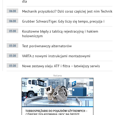
dla
Mechanik przyszłości? Dziś coraz częściej jest nim Technik
06.08
Grubber SchwarzTiger. Gdy liczy się tempo, precyzja i
06.08
Kosztowne błędy z tablicą rejestracyjną i hakiem
05.08
holowniczym
Test porównawczy alternatorów
05.08
VARTA z nowymi instrukcjami montażowymi
05.08
Nowe zestawy oleju ATF i filtra – łatwiejszy serwis
05.08
Reklama