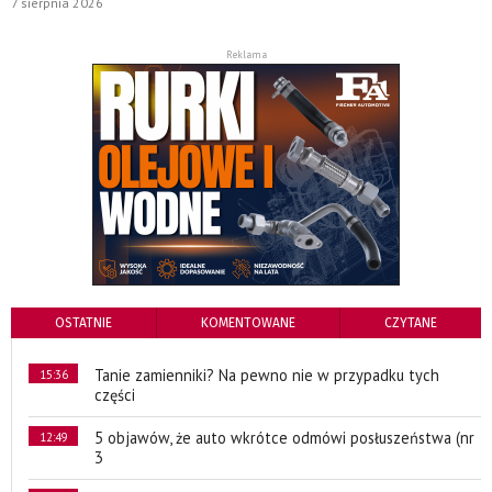
7 sierpnia 2026
Reklama
OSTATNIE
KOMENTOWANE
CZYTANE
Tanie zamienniki? Na pewno nie w przypadku tych
15:36
części
5 objawów, że auto wkrótce odmówi posłuszeństwa (nr
12:49
3