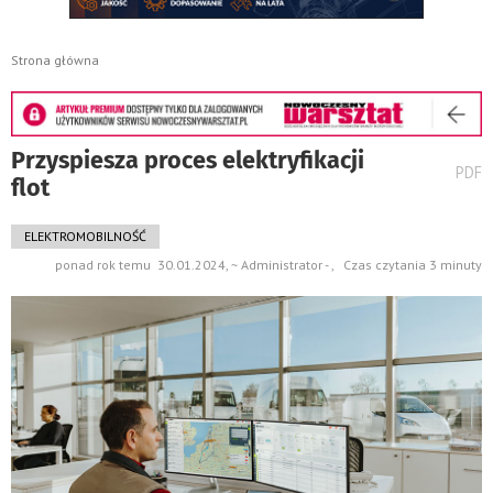
Strona główna
Przyspiesza proces elektryfikacji
wydru
PDF
flot
pods
do
ELEKTROMOBILNOŚĆ
ponad rok temu 30.01.2024, ~ Administrator - , Czas czytania 3 minuty