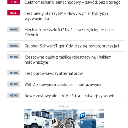
Elektromechanik samochodowy – zawód, bez którego
11:00
Test Geely Starray EM-i. Nowy wymiar hybrydy i
08:47
wyzwanie dla
Mechanik przyszłości? Dziś coraz częściej jest nim
06.08
Technik
Grubber SchwarzTiger. Gdy liczy się tempo, precyzja i
06.08
Kosztowne błędy z tablicą rejestracyjną i hakiem
05.08
holowniczym
Test porównawczy alternatorów
05.08
VARTA z nowymi instrukcjami montażowymi
05.08
Nowe zestawy oleju ATF i filtra – łatwiejszy serwis
05.08
Reklama