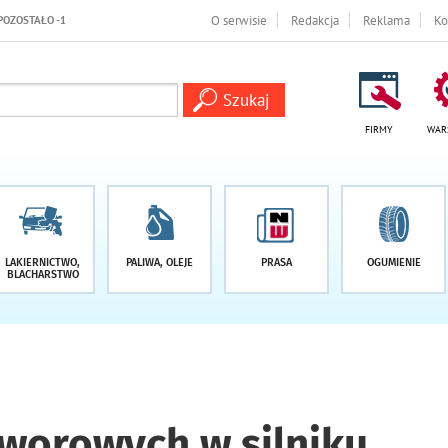
O serwisie
Redakcja
Reklama
Ko
FIRMY
WAR
LAKIERNICTWO,
PALIWA, OLEJE
PRASA
OGUMIENIE
BLACHARSTWO
aworowych w silniku