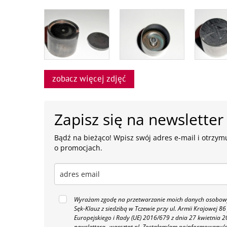
zobacz więcej zdjęć
Zapisz się na newsletter
Bądź na bieżąco! Wpisz swój adres e-mail i otrzymu
o promocjach.
Wyrażam zgodę na przetwarzanie moich danych osobowyc
Sęk-Klauz z siedzibą w Tczewie przy ul. Armii Krajowej
Europejskiego i Rady (UE) 2016/679 z dnia 27 kwietnia
newslettera „warsztat.pl. Zostałem/am poinformowany/a,