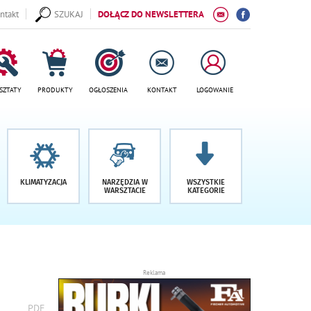
ntakt
SZUKAJ
DOŁĄCZ DO NEWSLETTERA
SZTATY
PRODUKTY
OGŁOSZENIA
KONTAKT
LOGOWANIE
KLIMATYZACJA
NARZĘDZIA W
WSZYSTKIE
WARSZTACIE
KATEGORIE
Reklama
wydrukuj
PDF