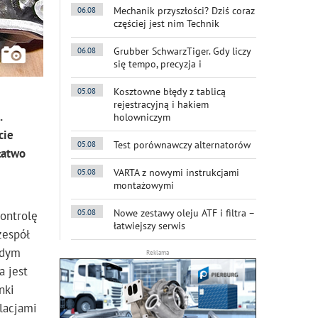
Mechanik przyszłości? Dziś coraz
06.08
częściej jest nim Technik
Grubber SchwarzTiger. Gdy liczy
06.08
się tempo, precyzja i
Kosztowne błędy z tablicą
05.08
rejestracyjną i hakiem
.
holowniczym
cie
Test porównawczy alternatorów
05.08
łatwo
VARTA z nowymi instrukcjami
05.08
montażowymi
Nowe zestawy oleju ATF i filtra –
05.08
ontrolę
łatwiejszy serwis
zespół
żdym
Reklama
a jest
nki
lacjami