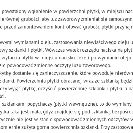
ko powstałoby wgłębienie w powierzchni płytki, w miejscu nac
ierównej grubości, aby luz zaworowy zmieniał się samoczynn
sze przed zamontowaniem kontrolować grubość płytki przynaj
owymi wymianami oleju, zastosowania niewłaściwego oleju l
owy szklanki i płytki. Wówczas wałek rozrządu naciska na płyt
ytarcia płytki w miejscu nacisku. Jeżeli po wymianie oleju 
ędzie powodować zmienne odczyty luzu zaworowego.
płytkę dostanie się zanieczyszczenie, które powoduje nierów
klanki. Powierzchnia płytki obracanej wraz ze szklanką będzi
zy wyjąć płytkę, oczyścić powierzchnię szklanki i płytki, a n
ci.
d szklankami popychaczy (płytki wewnętrzne), to do wymiany 
tka taka jest mała, gdyż znajduje się pod szklanką, bezpośre
ktycznie nie jest w stanie spowodować zmiennych odczytów w
miernie zużyta górna powierzchnia szklanki. Przy zastosowa