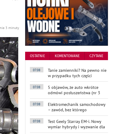
podstronę
do
nia 3 minuty
OSTATNIE
KOMENTOWANE
CZYTANE
Tanie zamienniki? Na pewno nie
07.08
w przypadku tych części
5 objawów, że auto wkrótce
07.08
odmówi posłuszeństwa (nr 3
Elektromechanik samochodowy
07.08
– zawód, bez którego
Test Geely Starray EM-i. Nowy
07.08
wymiar hybrydy i wyzwanie dla