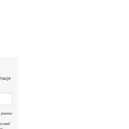
rmacje
, Joanna
 e-mail
ia,