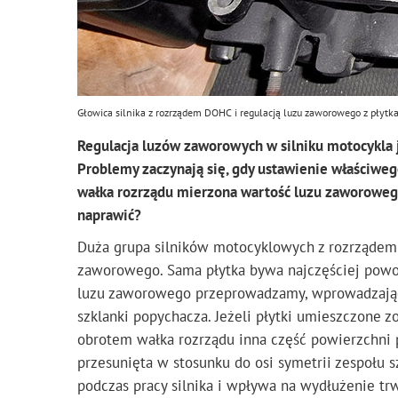
Głowica silnika z rozrządem DOHC i regulacją luzu zaworowego z płyt
Regulacja luzów zaworowych w silniku motocykla 
Problemy zaczynają się, gdy ustawienie właściwe
wałka rozrządu mierzona wartość luzu zaworowego j
naprawić?
Duża grupa silników motocyklowych z rozrządem 
zaworowego. Sama płytka bywa najczęściej pow
luzu zaworowego przeprowadzamy, wprowadzając 
szklanki popychacza. Jeżeli płytki umieszczone z
obrotem wałka rozrządu inna część powierzchni pł
przesunięta w stosunku do osi symetrii zespołu sz
podczas pracy silnika i wpływa na wydłużenie tr