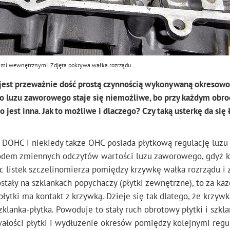
kami wewnętrznymi. Zdjęta pokrywa wałka rozrządu.
jest przeważnie dość prostą czynnością wykonywaną okresowo
go luzu zaworowego staje się niemożliwe, bo przy każdym obro
est inna. Jak to możliwe i dlaczego? Czy taką usterkę da się 
DOHC i niekiedy także OHC posiada płytkową regulację luzu
odem zmiennych odczytów wartości luzu zaworowego, gdyż k
listek szczelinomierza pomiędzy krzywkę wałka rozrządu i 
ostały na szklankach popychaczy (płytki zewnętrzne), to za ka
ytki ma kontakt z krzywką. Dzieje się tak dlatego, że krzywk
klanka-płytka. Powoduje to stały ruch obrotowy płytki i szkla
wałości płytki i wydłużenie okresów pomiędzy kolejnymi regu