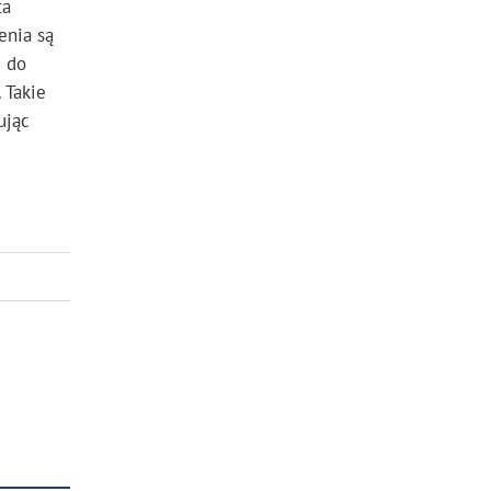
ta
enia są
e do
 Takie
ując