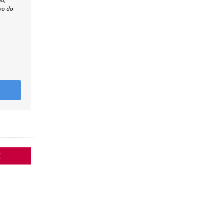
wo do
Z