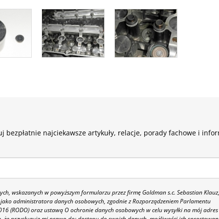
j bezpłatnie najciekawsze artykuły, relacje, porady fachowe i info
h, wskazanych w powyższym formularzu przez firmę Goldman s.c. Sebastian Klauz
 86 jako administratora danych osobowych, zgodnie z Rozporządzeniem Parlamentu
 2016 (RODO) oraz ustawą O ochronie danych osobowych w celu wysyłki na mój adres
 że przysługuje mi prawo do: dostępu do swoich danych, możliwości ich sprostowan