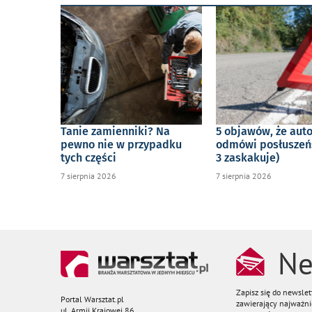
Tanie zamienniki? Na
5 objawów, że aut
pewno nie w przypadku
odmówi posłuszeń
tych części
3 zaskakuje)
7 sierpnia 2026
7 sierpnia 2026
Ne
Zapisz się do newsle
Portal Warsztat.pl
zawierający najważnie
ul. Armii Krajowej 86