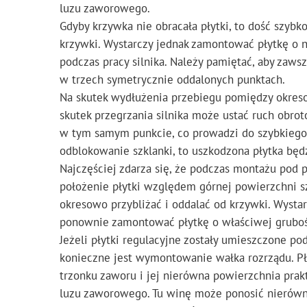
luzu zaworowego.
Gdyby krzywka nie obracała płytki, to dość szyb
krzywki. Wystarczy jednak zamontować płytkę o n
podczas pracy silnika. Należy pamiętać, aby zaw
w trzech symetrycznie oddalonych punktach.
Na skutek wydłużenia przebiegu pomiędzy okres
skutek przegrzania silnika może ustać ruch obrot
w tym samym punkcie, co prowadzi do szybkiego w
odblokowanie szklanki, to uszkodzona płytka b
Najczęściej zdarza się, że podczas montażu pod 
położenie płytki względem górnej powierzchni sz
okresowo przybliżać i oddalać od krzywki. Wystarc
ponownie zamontować płytkę o właściwej gruboś
Jeżeli płytki regulacyjne zostały umieszczone po
konieczne jest wymontowanie wałka rozrządu. Pły
trzonku zaworu i jej nierówna powierzchnia pra
luzu zaworowego. Tu winę może ponosić nierówno