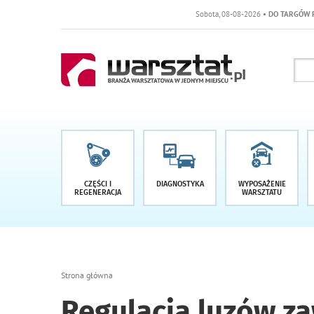
Sobota, 08-08-2026
• DO TARGÓW POZOSTAŁO -1 DNI
CZĘŚCI I
DIAGNOSTYKA
WYPOSAŻENIE
REGENERACJA
WARSZTATU
Strona główna
Regulacja luzów z