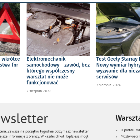
o wkrótce
Elektromechanik
Test Geely Starray 
stwa (nr
samochodowy – zawód, bez
Nowy wymiar hybry
którego współczesny
wyzwanie dla niez
warsztat nie może
serwisów
funkcjonować
7 sierpnia 2026
7 sierpnia 2026
wsletter
Warszta
O portalu wa
ttera. Zawsze na początku tygodnia otrzymasz newsletter
jsze informacje z branży. W każdej chwili będziesz mógł
Możliwości