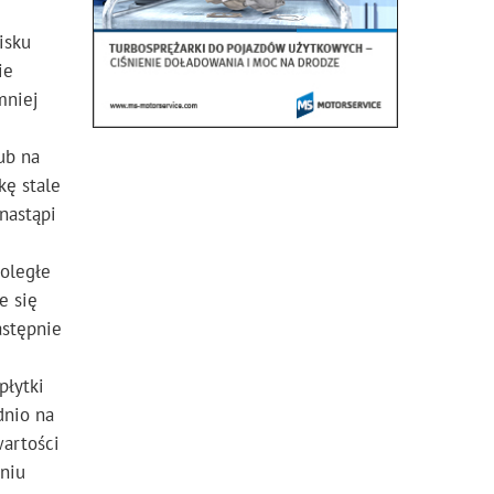
isku
ie
mniej
ub na
kę stale
nastąpi
noległe
e się
astępnie
płytki
dnio na
artości
niu