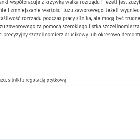
ki współpracuje z krzywką wałka rozrządu i jeżeli jest zuży
e i zmniejszanie wartości luzu zaworowego. Jeżeli wygniec
łaśliwość rozrządu podczas pracy silnika, ale mogą być trudn
zu zaworowego za pomocą szerokiego listka szczelinomierza.
c precyzyjny szczelinomierz drucikowy lub okresowo demont
uzu
,
silniki z regulacją płytkową