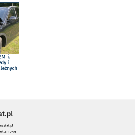
EM-i.
dy i
ależnych
t.pl
rsztat.pl
 reklamowe