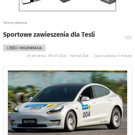
Strona główna
Sportowe zawieszenia dla Tesli
wydru
PDF
pods
do
CZĘŚCI I REGENERACJA
29 dni temu 09.07.2026, ~ Michał Żak - , Czas czytania 3 minuty