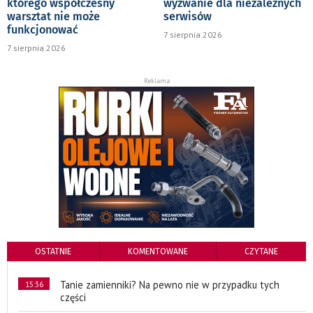
którego współczesny
wyzwanie dla niezależnych
warsztat nie może
serwisów
funkcjonować
7 sierpnia 2026
7 sierpnia 2026
Reklama
OSTATNIE
KOMENTOWANE
CZYTANE
Tanie zamienniki? Na pewno nie w przypadku tych
15:36
części