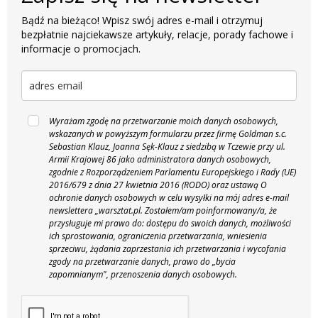
Bądź na bieżąco! Wpisz swój adres e-mail i otrzymuj
bezpłatnie najciekawsze artykuły, relacje, porady fachowe i
informacje o promocjach.
Wyrażam zgodę na przetwarzanie moich danych osobowych,
wskazanych w powyższym formularzu przez firmę Goldman s.c.
Sebastian Klauz, Joanna Sęk-Klauz z siedzibą w Tczewie przy ul.
Armii Krajowej 86 jako administratora danych osobowych,
zgodnie z Rozporządzeniem Parlamentu Europejskiego i Rady (UE)
2016/679 z dnia 27 kwietnia 2016 (RODO) oraz ustawą O
ochronie danych osobowych w celu wysyłki na mój adres e-mail
newslettera „warsztat.pl. Zostałem/am poinformowany/a, że
przysługuje mi prawo do: dostępu do swoich danych, możliwości
ich sprostowania, ograniczenia przetwarzania, wniesienia
sprzeciwu, żądania zaprzestania ich przetwarzania i wycofania
zgody na przetwarzanie danych, prawo do „bycia
zapomnianym", przenoszenia danych osobowych.