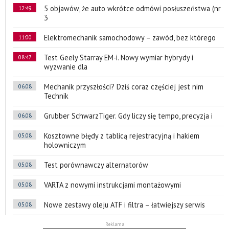
5 objawów, że auto wkrótce odmówi posłuszeństwa (nr
12:49
3
Elektromechanik samochodowy – zawód, bez którego
11:00
Test Geely Starray EM-i. Nowy wymiar hybrydy i
08:47
wyzwanie dla
Mechanik przyszłości? Dziś coraz częściej jest nim
06.08
Technik
Grubber SchwarzTiger. Gdy liczy się tempo, precyzja i
06.08
Kosztowne błędy z tablicą rejestracyjną i hakiem
05.08
holowniczym
Test porównawczy alternatorów
05.08
VARTA z nowymi instrukcjami montażowymi
05.08
Nowe zestawy oleju ATF i filtra – łatwiejszy serwis
05.08
Reklama