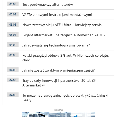
Test porównawczy alternatorów
05.08
VARTA z nowymi instrukcjami montażowymi
05.08
Nowe zestawy oleju ATF i filtra – łatwiejszy serwis
05.08
Gigant aftermarketu na targach Automechanika 2026
05.08
Jak rozwijała się technologia smarowania?
05.08
Polski przegląd oblewa 2% aut. W Niemczech co piąte,
05.08
choć
Jak nie zostać zwykłym wymieniaczem części?
04.08
Trzy dekady innowacji i partnerstwa: 30 lat ZF
04.08
Aftermarket w
To może naprawdę zniechęcić do elektryków... Chiński
04.08
Geely
Reklama