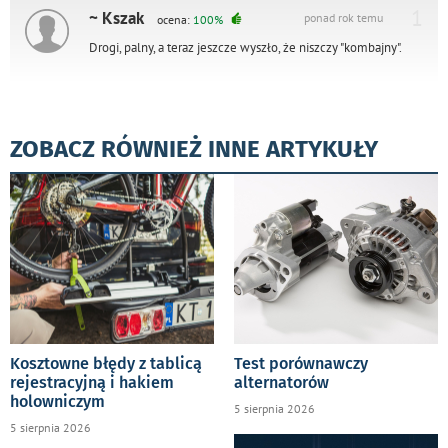
1
~ Kszak
ponad rok temu
ocena:
100%
Drogi, palny, a teraz jeszcze wyszło, że niszczy "kombajny".
ZOBACZ RÓWNIEŻ INNE ARTYKUŁY
Kosztowne błędy z tablicą
Test porównawczy
rejestracyjną i hakiem
alternatorów
holowniczym
5 sierpnia 2026
5 sierpnia 2026