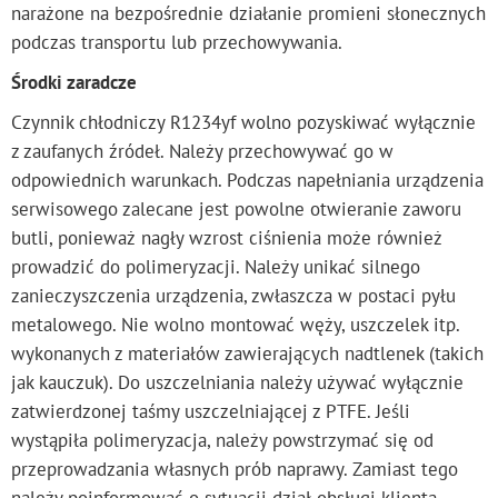
narażone na bezpośrednie działanie promieni słonecznych
podczas transportu lub przechowywania.
Środki zaradcze
Czynnik chłodniczy R1234yf wolno pozyskiwać wyłącznie
z zaufanych źródeł. Należy przechowywać go w
odpowiednich warunkach. Podczas napełniania urządzenia
serwisowego zalecane jest powolne otwieranie zaworu
butli, ponieważ nagły wzrost ciśnienia może również
prowadzić do polimeryzacji. Należy unikać silnego
zanieczyszczenia urządzenia, zwłaszcza w postaci pyłu
metalowego. Nie wolno montować węży, uszczelek itp.
wykonanych z materiałów zawierających nadtlenek (takich
jak kauczuk). Do uszczelniania należy używać wyłącznie
zatwierdzonej taśmy uszczelniającej z PTFE. Jeśli
wystąpiła polimeryzacja, należy powstrzymać się od
przeprowadzania własnych prób naprawy. Zamiast tego
należy poinformować o sytuacji dział obsługi klienta