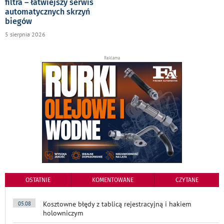
filtra – łatwiejszy serwis
automatycznych skrzyń
biegów
5 sierpnia 2026
Reklama
OSTATNIE
KOMENTOWANE
CZYTANE
Kosztowne błędy z tablicą rejestracyjną i hakiem
05.08
holowniczym