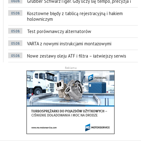
Grubber SchwarzTiger. Gdy liczy się tempo, precyzja i
06.08
Kosztowne błędy z tablicą rejestracyjną i hakiem
05.08
holowniczym
Test porównawczy alternatorów
05.08
VARTA z nowymi instrukcjami montażowymi
05.08
Nowe zestawy oleju ATF i filtra – łatwiejszy serwis
05.08
Reklama