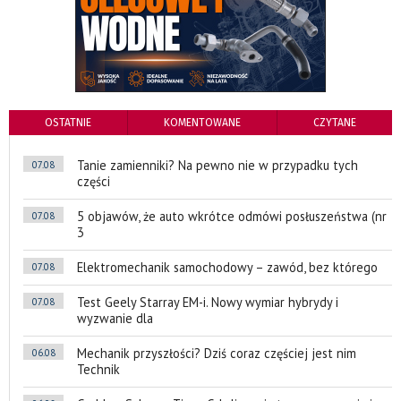
OSTATNIE
KOMENTOWANE
CZYTANE
Tanie zamienniki? Na pewno nie w przypadku tych
07.08
części
5 objawów, że auto wkrótce odmówi posłuszeństwa (nr
07.08
3
Elektromechanik samochodowy – zawód, bez którego
07.08
Test Geely Starray EM-i. Nowy wymiar hybrydy i
07.08
wyzwanie dla
Mechanik przyszłości? Dziś coraz częściej jest nim
06.08
Technik