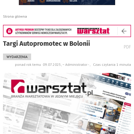
Strona główna
Targi Autopromotec w Bolonii
wydru
PDF
pods
do
WYDARZENIA
ponad rok temu 09.07.2025, ~ Administrator - , Czas czytania 1 minuta