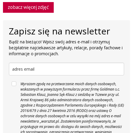
zobacz więcej zdjęć
Zapisz się na newsletter
Bądź na bieżąco! Wpisz swój adres e-mail i otrzymuj
bezpłatnie najciekawsze artykuły, relacje, porady fachowe i
informacje o promocjach.
Wyrażam zgodę na przetwarzanie moich danych osobowych,
wskazanych w powyższym formularzu przez firmę Goldman s.c.
Sebastian Klauz, Joanna Sęk-Klauz z siedzibą w Tczewie przy ul.
Armii Krajowej 86 jako administratora danych osobowych,
zgodnie z Rozporządzeniem Parlamentu Europejskiego i Rady (UE)
2016/679 z dnia 27 kwietnia 2016 (RODO) oraz ustawą O
ochronie danych osobowych w celu wysyłki na mój adres e-mail
newslettera „warsztat.pl. Zostałem/am poinformowany/a, że
przysługuje mi prawo do: dostępu do swoich danych, możliwości
ich sprostowania, ograniczenia przetwarzania, wniesienia