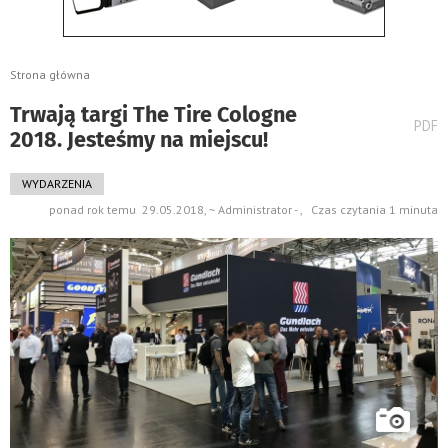
Strona główna
Trwają targi The Tire Cologne
wydru
PDF
2018. Jesteśmy na miejscu!
pods
do
WYDARZENIA
ponad rok temu 29.05.2018, ~ Administrator - , Czas czytania 1 minuta