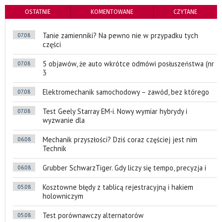
OSTATNIE
KOMENTOWANE
CZYTANE
Tanie zamienniki? Na pewno nie w przypadku tych
07.08
części
5 objawów, że auto wkrótce odmówi posłuszeństwa (nr
07.08
3
Elektromechanik samochodowy – zawód, bez którego
07.08
Test Geely Starray EM-i. Nowy wymiar hybrydy i
07.08
wyzwanie dla
Mechanik przyszłości? Dziś coraz częściej jest nim
06.08
Technik
Grubber SchwarzTiger. Gdy liczy się tempo, precyzja i
06.08
Kosztowne błędy z tablicą rejestracyjną i hakiem
05.08
holowniczym
Test porównawczy alternatorów
05.08