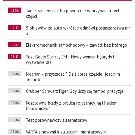
Tanie zamienniki? Na pewno nie w przypadku tych
15:36
części
5 objawów, że auto wkrótce odmówi posłuszeństwa (nr
12:49
3
Elektromechanik samochodowy – zawód, bez którego
11:00
Test Geely Starray EM-i. Nowy wymiar hybrydy i
08:47
wyzwanie dla
Mechanik przyszłości? Dziś coraz częściej jest nim
06.08
Technik
Grubber SchwarzTiger. Gdy liczy się tempo, precyzja i
06.08
Kosztowne błędy z tablicą rejestracyjną i hakiem
05.08
holowniczym
Test porównawczy alternatorów
05.08
VARTA z nowymi instrukcjami montażowymi
05.08