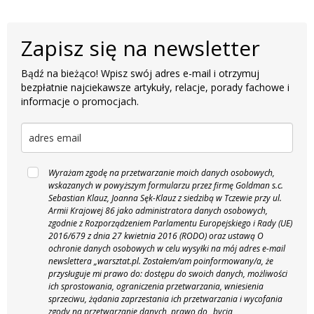
Zapisz się na newsletter
Bądź na bieżąco! Wpisz swój adres e-mail i otrzymuj
bezpłatnie najciekawsze artykuły, relacje, porady fachowe i
informacje o promocjach.
Wyrażam zgodę na przetwarzanie moich danych osobowych,
wskazanych w powyższym formularzu przez firmę Goldman s.c.
Sebastian Klauz, Joanna Sęk-Klauz z siedzibą w Tczewie przy ul.
Armii Krajowej 86 jako administratora danych osobowych,
zgodnie z Rozporządzeniem Parlamentu Europejskiego i Rady (UE)
2016/679 z dnia 27 kwietnia 2016 (RODO) oraz ustawą O
ochronie danych osobowych w celu wysyłki na mój adres e-mail
newslettera „warsztat.pl. Zostałem/am poinformowany/a, że
przysługuje mi prawo do: dostępu do swoich danych, możliwości
ich sprostowania, ograniczenia przetwarzania, wniesienia
sprzeciwu, żądania zaprzestania ich przetwarzania i wycofania
zgody na przetwarzanie danych, prawo do „bycia