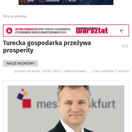
Strona główna
Turecka gospodarka przeżywa
wydru
PDF
prosperity
pods
do
NASZE ROZMOWY
ponad rok temu 28.05.2013, ~ Administrator - , Czas czytania 3 minuty