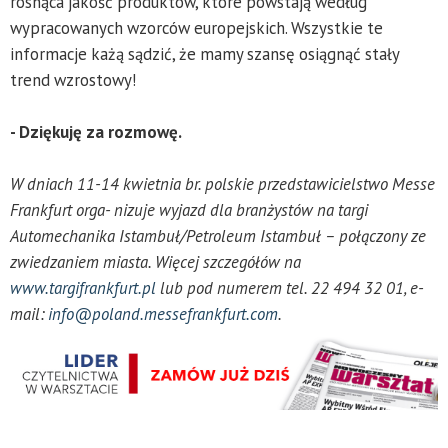
rosnąca jakość produktów, które powstają według
wypracowanych wzorców europejskich. Wszystkie te
informacje każą sądzić, że mamy szansę osiągnąć stały
trend wzrostowy!
- Dziękuję za rozmowę.
W dniach 11-14 kwietnia br. polskie przedstawicielstwo Messe
Frankfurt orga- nizuje wyjazd dla branżystów na targi
Automechanika Istambuł/Petroleum Istambuł – połączony ze
zwiedzaniem miasta. Więcej szczegółów na
www.targifrankfurt.pl
lub pod numerem tel. 22 494 32 01, e-
mail:
info@poland.messefrankfurt.com
.