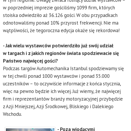
w tym regionie. Uwagę zwraca rosnący udział wystawców –
w poprzedniej imprezie gościliśmy 1099 firm, których
stoiska odwiedziło aż 36.126 gości. W obu przypadkach
odnotowaliśmy ponad 10% przyrost frekwencji. Nie ma
wątpliwości, że tegoroczna edycja okaże się rekordowa!
- Jak wielu wystawców potwierdziło już swój udział
w targach i z jakich regionów świata spodziewacie się
Państwo najwięcej gości?
Podczas targów Automechanika Istanbul spodziewamy się
w tej chwili ponad 1000 wystawców i ponad 35.000
uczestników – to oczywiście informacje z końca stycznia,
więc na pewno będzie ich więcej. Już wiemy, że najwięcej
firm i reprezentantów branży motoryzacyjnej przybędzie
z Azji Mniejszej, Azji Środkowej, Bliskiego i Dalekiego
Wschodu.
- Poza wiodącymi