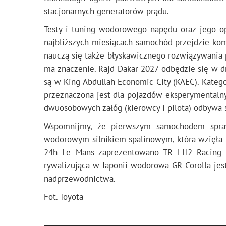
stacjonarnych generatorów prądu.
Testy i tuning wodorowego napędu oraz jego op
najbliższych miesiącach samochód przejdzie ko
nauczą się także błyskawicznego rozwiązywania
ma znaczenie. Rajd Dakar 2027 odbędzie się w dn
są w King Abdullah Economic City (KAEC). Katego
przeznaczona jest dla pojazdów eksperymentalnyc
dwuosobowych załóg (kierowcy i pilota) odbywa s
Wspomnijmy, że pierwszym samochodem spra
wodorowym silnikiem spalinowym, która wzięła u
24h Le Mans zaprezentowano TR LH2 Racing P
rywalizująca w Japonii wodorowa GR Corolla j
nadprzewodnictwa.
Fot. Toyota