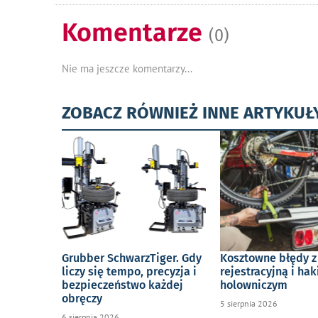
Komentarze
(0)
Nie ma jeszcze komentarzy...
ZOBACZ RÓWNIEŻ INNE ARTYKUŁ
Grubber SchwarzTiger. Gdy
Kosztowne błędy z
liczy się tempo, precyzja i
rejestracyjną i ha
bezpieczeństwo każdej
holowniczym
obręczy
5 sierpnia 2026
6 sierpnia 2026