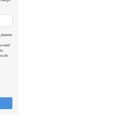
, Joanna
 e-mail
ia,
wo do