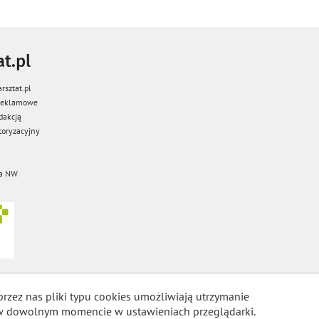
t.pl
rsztat.pl
 reklamowe
dakcją
oryzacyjny
a NW
przez nas pliki typu cookies umożliwiają utrzymanie
m w dowolnym momencie w ustawieniach przeglądarki.