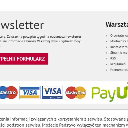
wsletter
Warszta
O portalu wa
ttera. Zawsze na początku tygodnia otrzymasz newsletter
jsze informacje z branży. W każdej chwili będziesz mógł
Możliwości
.
Kontakt z re
Słownik mot
WYPEŁNIJ FORMULARZ
RSS
Regulamin
Prenumarat
zenia informacji związanych z korzystaniem z serwisu. Stosowane 
lności podstron serwisu. Możecie Państwo wyłączyć ten mechaniz