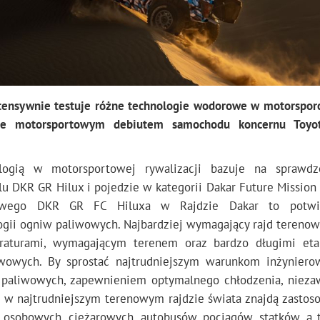
ntensywnie testuje różne technologie wodorowe w motorsporc
ie motorsportowym debiutem samochodu koncernu Toyot
ologią w motorsportowej rywalizacji bazuje na spraw
u DKR GR Hilux i pojedzie w kategorii Dakar Future Mission
rowego DKR GR FC Hiluxa w Rajdzie Dakar to potwie
ii ogniw paliwowych. Najbardziej wymagający rajd terenow
eraturami, wymagającym terenem oraz bardzo długimi eta
iwowych. By sprostać najtrudniejszym warunkom inżyniero
paliwowych, zapewnieniem optymalnego chłodzenia, nieza
e w najtrudniejszym terenowym rajdzie świata znajdą zasto
sobowych, ciężarowych, autobusów, pociągów, statków, a t