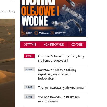
podstronę
do
nia 2 minuty
OSTATNIE
KOMENTOWANE
CZYTANE
Grubber SchwarzTiger. Gdy liczy
09:00
się tempo, precyzja i
Kosztowne błędy z tablicą
05.08
rejestracyjną i hakiem
holowniczym
Test porównawczy alternatorów
05.08
VARTA z nowymi instrukcjami
05.08
montażowymi