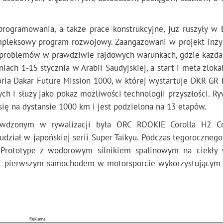
rogramowania, a także prace konstrukcyjne, już ruszyły w 
mpleksowy program rozwojowy. Zaangażowani w projekt inży
 problemów w prawdziwie rajdowych warunkach, gdzie każda
iach 1-15 stycznia w Arabii Saudyjskiej, a start i meta zlok
ria Dakar Future Mission 1000, w której wystartuje DKR GR 
h i służy jako pokaz możliwości technologii przyszłości. Ry
ię na dystansie 1000 km i jest podzielona na 13 etapów.
wdzonym w rywalizacji była ORC ROOKIE Corolla H2 C
dział w japońskiej serii Super Taikyu. Podczas tegoroczneg
rototype z wodorowym silnikiem spalinowym na ciekły 
est pierwszym samochodem w motorsporcie wykorzystującym 
Reklama