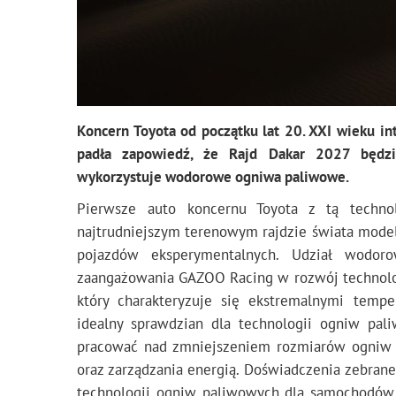
Koncern Toyota od początku lat 20. XXI wieku i
padła zapowiedź, że Rajd Dakar 2027 będz
wykorzystuje wodorowe ogniwa paliwowe.
Pierwsze auto koncernu Toyota z tą techn
najtrudniejszym terenowym rajdzie świata model
pojazdów eksperymentalnych. Udział wodo
zaangażowania GAZOO Racing w rozwój technolog
który charakteryzuje się ekstremalnymi temp
idealny sprawdzian dla technologii ogniw pal
pracować nad zmniejszeniem rozmiarów ogniw 
oraz zarządzania energią. Doświadczenia zebran
technologii ogniw paliwowych dla samochodów o