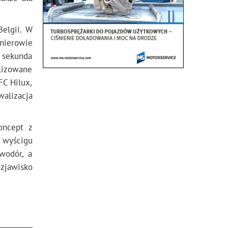
Belgii. W
nierowie
 sekunda
alizowane
FC Hilux,
walizacja
oncept z
o wyścigu
wodór, a
zjawisko