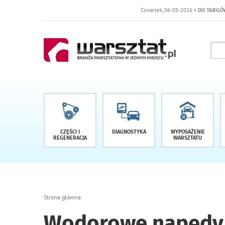
Czwartek, 06-08-2026
• DO TARGÓW POZOSTAŁO -1 DN
CZĘŚCI I
DIAGNOSTYKA
WYPOSAŻENIE
REGENERACJA
WARSZTATU
Strona główna
Wodorowe napędy 