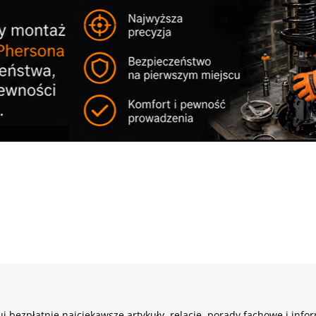
j bezpłatnie najciekawsze artykuły, relacje, porady fachowe i info