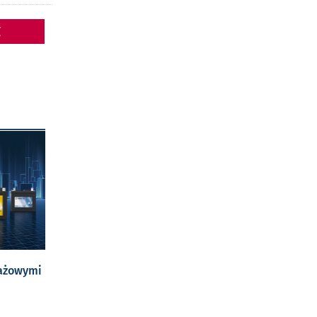
Z
tażowymi