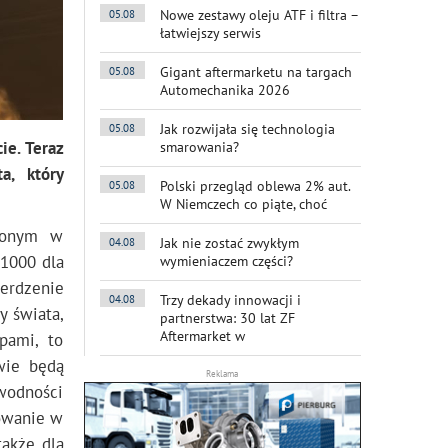
Nowe zestawy oleju ATF i filtra –
05.08
łatwiejszy serwis
Gigant aftermarketu na targach
05.08
Automechanika 2026
Jak rozwijała się technologia
05.08
ie. Teraz
smarowania?
a, który
Polski przegląd oblewa 2% aut.
05.08
W Niemczech co piąte, choć
dzonym w
Jak nie zostać zwykłym
04.08
 1000 dla
wymieniaczem części?
rdzenie
Trzy dekady innowacji i
04.08
y świata,
partnerstwa: 30 lat ZF
Aftermarket w
pami, to
wie będą
Reklama
wodności
sowanie w
akże dla