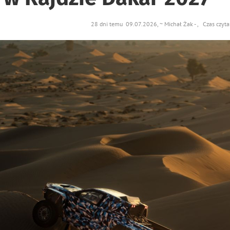
28 dni temu 09.07.2026, ~ Michał Żak - , Czas czyta