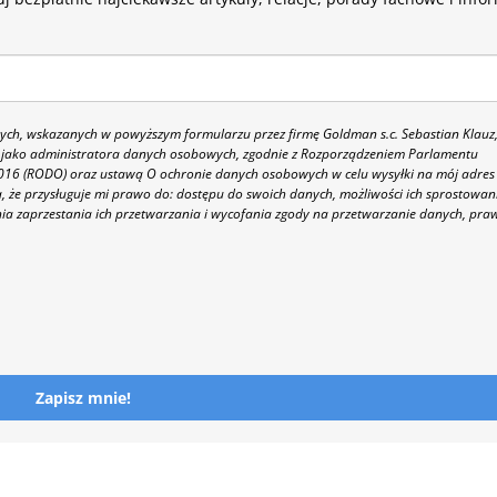
h, wskazanych w powyższym formularzu przez firmę Goldman s.c. Sebastian Klauz
 86 jako administratora danych osobowych, zgodnie z Rozporządzeniem Parlamentu
 2016 (RODO) oraz ustawą O ochronie danych osobowych w celu wysyłki na mój adres
 że przysługuje mi prawo do: dostępu do swoich danych, możliwości ich sprostowan
nia zaprzestania ich przetwarzania i wycofania zgody na przetwarzanie danych, pra
Zapisz mnie!