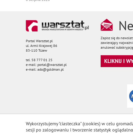
Ne
Zapisz się do newsle
Portal Warsztat.pl
zawierający najważnie
ul. Armii Krajowej 86
anulować subskrypcję
83-110 Tczew
tel. 58 777 01 25
KLIKNIJ I 
e-mail: portal@warsztat.pl
e-mail: ado@goldman.pl
Wykorzystujemy "ciasteczka" (cookies) w celu gromad
sesji po zalogowaniu i tworzenie statystyk ogląda