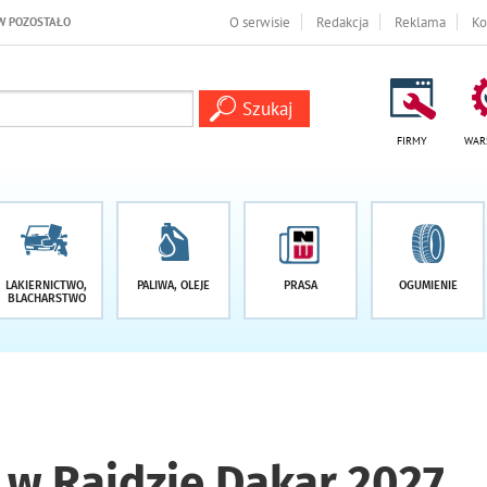
I
O serwisie
Redakcja
Reklama
Ko
FIRMY
WAR
LAKIERNICTWO,
PALIWA, OLEJE
PRASA
OGUMIENIE
BLACHARSTWO
w Rajdzie Dakar 2027