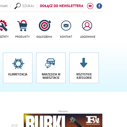
ntakt
SZUKAJ
DOŁĄCZ DO NEWSLETTERA
SZTATY
PRODUKTY
OGŁOSZENIA
KONTAKT
LOGOWANIE
KLIMATYZACJA
NARZĘDZIA W
WSZYSTKIE
WARSZTACIE
KATEGORIE
Reklama
wydrukuj
PDF