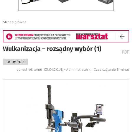
Strona główna
Wulkanizacja – rozsądny wybór (1)
wydru
PDF
pods
do
OGUMIENIE
ponad rok temu 03.04.2014, ~ Administrator - , Czas czytania 8 minut