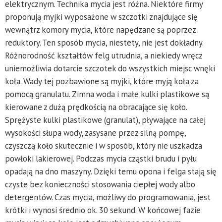
elektrycznym. Technika mycia jest różna. Niektóre firmy
proponują myjki wyposażone w szczotki znajdujące się
wewnątrz komory mycia, które napędzane są poprzez
reduktory. Ten sposób mycia, niestety, nie jest dokładny.
Różnorodność kształtów felg utrudnia, a niekiedy wręcz
uniemożliwia dotarcie szczotek do wszystkich miejsc wnęki
koła. Wady tej pozbawione są myjki, które myją koła za
pomocą granulatu. Zimna woda i małe kulki plastikowe są
kierowane z dużą prędkością na obracające się koło.
Sprężyste kulki plastikowe (granulat), pływające na całej
wysokości słupa wody, zasysane przez silną pompę,
czyszczą koło skutecznie i w sposób, który nie uszkadza
powłoki lakierowej. Podczas mycia cząstki brudu i pyłu
opadają na dno maszyny. Dzięki temu opona i felga stają się
czyste bez konieczności stosowania ciepłej wody albo
detergentów. Czas mycia, możliwy do programowania, jest
krótki i wynosi średnio ok. 30 sekund. W końcowej fazie