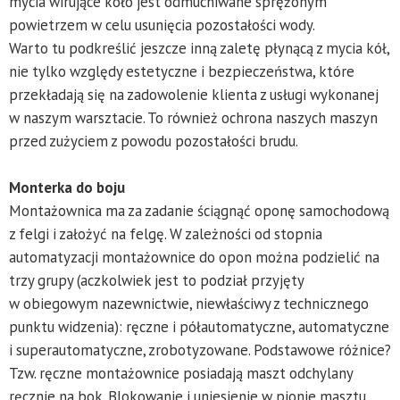
mycia wirujące koło jest odmuchiwane sprężonym
powietrzem w celu usunięcia pozostałości wody.
Warto tu podkreślić jeszcze inną zaletę płynącą z mycia kół,
nie tylko względy estetyczne i bezpieczeństwa, które
przekładają się na zadowolenie klienta z usługi wykonanej
w naszym warsztacie. To również ochrona naszych maszyn
przed zużyciem z powodu pozostałości brudu.
Monterka do boju
Montażownica ma za zadanie ściągnąć oponę samochodową
z felgi i założyć na felgę. W zależności od stopnia
automatyzacji montażownice do opon można podzielić na
trzy grupy (aczkolwiek jest to podział przyjęty
w obiegowym nazewnictwie, niewłaściwy z technicznego
punktu widzenia): ręczne i półautomatyczne, automatyczne
i superautomatyczne, zrobotyzowane. Podstawowe różnice?
Tzw. ręczne montażownice posiadają maszt odchylany
ręcznie na bok. Blokowanie i uniesienie w pionie masztu