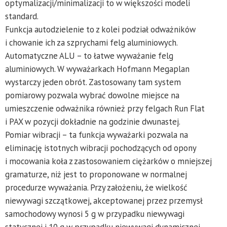
optymalizacji/minimalizacji to w większości modeli
standard.
Funkcja autodzielenie to z kolei podział odważników
i chowanie ich za szprychami felg aluminiowych.
Automatyczne ALU – to łatwe wyważanie felg
aluminiowych. W wyważarkach Hofmann Megaplan
wystarczy jeden obrót. Zastosowany tam system
pomiarowy pozwala wybrać dowolne miejsce na
umieszczenie odważnika również przy felgach Run Flat
i PAX w pozycji dokładnie na godzinie dwunastej.
Pomiar wibracji – ta funkcja wyważarki pozwala na
eliminację istotnych wibracji pochodzących od opony
i mocowania koła z zastosowaniem ciężarków o mniejszej
gramaturze, niż jest to proponowane w normalnej
procedurze wyważania. Przy założeniu, że wielkość
niewywagi szczątkowej, akceptowanej przez przemysł
samochodowy wynosi 5 g w przypadku niewywagi
statycznej i 10 g w przypadku niewywagi dynamicznej,