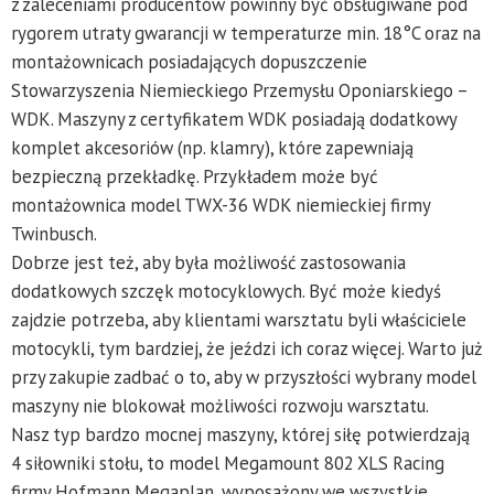
z zaleceniami producentów powinny być obsługiwane pod
rygorem utraty gwarancji w temperaturze min. 18°C oraz na
montażownicach posiadających dopuszczenie
Stowarzyszenia Niemieckiego Przemysłu Oponiarskiego –
WDK. Maszyny z certyfikatem WDK posiadają dodatkowy
komplet akcesoriów (np. klamry), które zapewniają
bezpieczną przekładkę. Przykładem może być
montażownica model TWX-36 WDK niemieckiej firmy
Twinbusch.
Dobrze jest też, aby była możliwość zastosowania
dodatkowych szczęk motocyklowych. Być może kiedyś
zajdzie potrzeba, aby klientami warsztatu byli właściciele
motocykli, tym bardziej, że jeździ ich coraz więcej. Warto już
przy zakupie zadbać o to, aby w przyszłości wybrany model
maszyny nie blokował możliwości rozwoju warsztatu.
Nasz typ bardzo mocnej maszyny, której siłę potwierdzają
4 siłowniki stołu, to model Megamount 802 XLS Racing
firmy Hofmann Megaplan, wyposażony we wszystkie