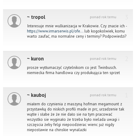
3
~ tropol
ponad rok temu
Interesuje mnie wulkanizacja w Krakowie. Czy znacie ich -
https://www.irmarserwis.pl/ofe...
lub kogokolwiek, komu
warto zaufać, ma normalne ceny i terminy? Podpowiedzi?
2
~ kuron
ponad rok temu
prosze wytłumaczyć czytelnikom co jest Twinbusch.
niemiecka firma handlowa czy produkująca ten sprzet
1
~ kauboj
ponad rok temu
miałem do czynienia z maszyną hofman megamount z
przystawką do niskich profili made in prc, urzadzenie tak
wątłe i słabe że że nie dało sie na tym pracować
wszystko sie wyginało że trzeba było nielada uwagi i
szczęscia żeby felgi niepoodzierac wienc już nigdy
niepostawie na chinskie wynalazki