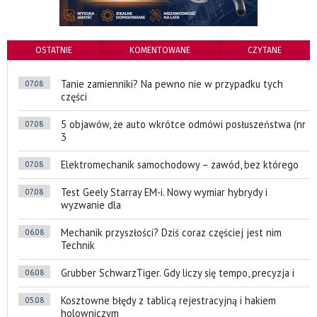
OSTATNIE
KOMENTOWANE
CZYTANE
Tanie zamienniki? Na pewno nie w przypadku tych
07.08
części
5 objawów, że auto wkrótce odmówi posłuszeństwa (nr
07.08
3
Elektromechanik samochodowy – zawód, bez którego
07.08
Test Geely Starray EM-i. Nowy wymiar hybrydy i
07.08
wyzwanie dla
Mechanik przyszłości? Dziś coraz częściej jest nim
06.08
Technik
Grubber SchwarzTiger. Gdy liczy się tempo, precyzja i
06.08
Kosztowne błędy z tablicą rejestracyjną i hakiem
05.08
holowniczym