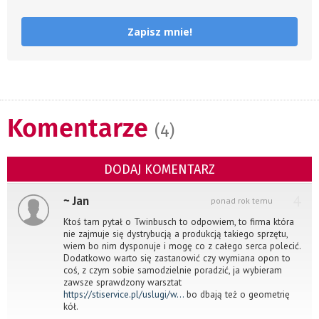
Zapisz mnie!
Komentarze
(4)
DODAJ KOMENTARZ
4
~ Jan
ponad rok temu
Ktoś tam pytał o Twinbusch to odpowiem, to firma która
nie zajmuje się dystrybucją a produkcją takiego sprzętu,
wiem bo nim dysponuje i mogę co z całego serca polecić.
Dodatkowo warto się zastanowić czy wymiana opon to
coś, z czym sobie samodzielnie poradzić, ja wybieram
zawsze sprawdzony warsztat
https://stiservice.pl/uslugi/w...
bo dbają też o geometrię
kół.