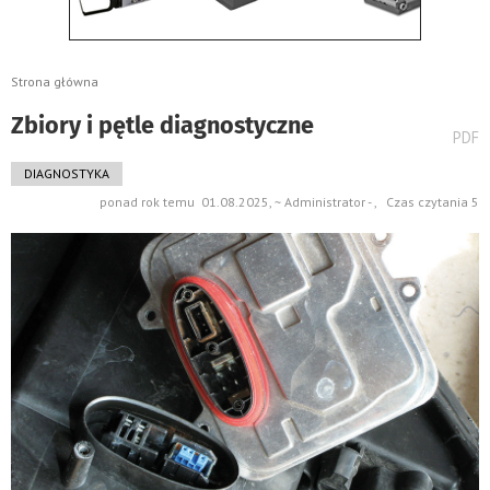
Strona główna
Zbiory i pętle diagnostyczne
wydru
PDF
pods
do
DIAGNOSTYKA
ponad rok temu 01.08.2025, ~ Administrator - , Czas czytania 5