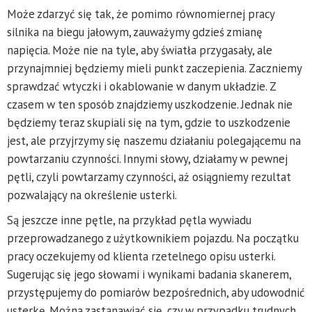
Może zdarzyć się tak, że pomimo równomiernej pracy
silnika na biegu jałowym, zauważymy gdzieś zmianę
napięcia. Może nie na tyle, aby światła przygasały, ale
przynajmniej będziemy mieli punkt zaczepienia. Zaczniemy
sprawdzać wtyczki i okablowanie w danym układzie. Z
czasem w ten sposób znajdziemy uszkodzenie. Jednak nie
będziemy teraz skupiali się na tym, gdzie to uszkodzenie
jest, ale przyjrzymy się naszemu działaniu polegającemu na
powtarzaniu czynności. Innymi słowy, działamy w pewnej
pętli, czyli powtarzamy czynności, aż osiągniemy rezultat
pozwalający na określenie usterki.
Są jeszcze inne pętle, na przykład pętla wywiadu
przeprowadzanego z użytkownikiem pojazdu. Na początku
pracy oczekujemy od klienta rzetelnego opisu usterki.
Sugerując się jego słowami i wynikami badania skanerem,
przystępujemy do pomiarów bezpośrednich, aby udowodnić
usterkę. Można zastanawiać się, czy w przypadku trudnych