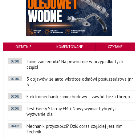
OSTATNIE
KOMENTOWANE
CZYTANE
Tanie zamienniki? Na pewno nie w przypadku tych
07.08
części
5 objawów, że auto wkrótce odmówi posłuszeństwa (nr
07.08
3
Elektromechanik samochodowy – zawód, bez którego
07.08
Test Geely Starray EM-i. Nowy wymiar hybrydy i
07.08
wyzwanie dla
Mechanik przyszłości? Dziś coraz częściej jest nim
06.08
Technik