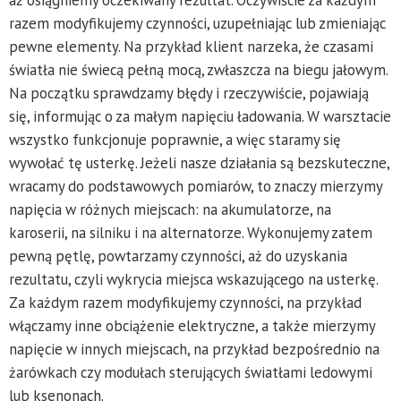
aż osiągniemy oczekiwany rezultat. Oczywiście za każdym
razem modyfikujemy czynności, uzupełniając lub zmieniając
pewne elementy. Na przykład klient narzeka, że czasami
światła nie świecą pełną mocą, zwłaszcza na biegu jałowym.
Na początku sprawdzamy błędy i rzeczywiście, pojawiają
się, informując o za małym napięciu ładowania. W warsztacie
wszystko funkcjonuje poprawnie, a więc staramy się
wywołać tę usterkę. Jeżeli nasze działania są bezskuteczne,
wracamy do podstawowych pomiarów, to znaczy mierzymy
napięcia w różnych miejscach: na akumulatorze, na
karoserii, na silniku i na alternatorze. Wykonujemy zatem
pewną pętlę, powtarzamy czynności, aż do uzyskania
rezultatu, czyli wykrycia miejsca wskazującego na usterkę.
Za każdym razem modyfikujemy czynności, na przykład
włączamy inne obciążenie elektryczne, a także mierzymy
napięcie w innych miejscach, na przykład bezpośrednio na
żarówkach czy modułach sterujących światłami ledowymi
lub ksenonach.