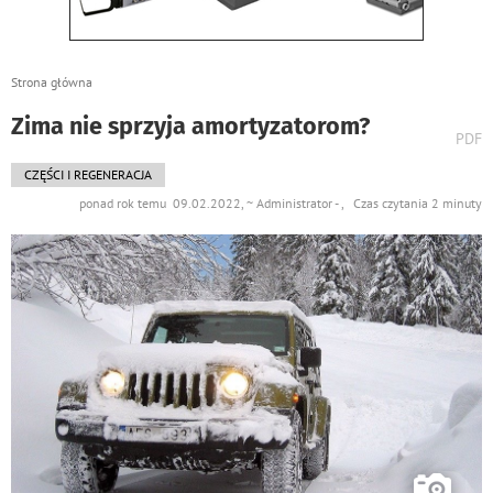
Strona główna
Zima nie sprzyja amortyzatorom?
wydr
PDF
podst
do
CZĘŚCI I REGENERACJA
ponad rok temu 09.02.2022, ~ Administrator - , Czas czytania 2 minuty