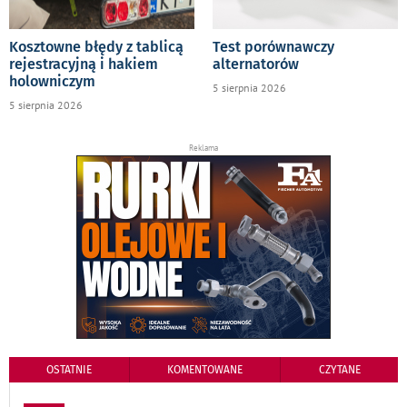
Kosztowne błędy z tablicą
Test porównawczy
rejestracyjną i hakiem
alternatorów
holowniczym
5 sierpnia 2026
5 sierpnia 2026
Reklama
OSTATNIE
KOMENTOWANE
CZYTANE