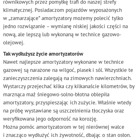
równikowych przez pomyłkę trafi do naszej strefy
klimatycznej. Posiadaczom pojazdów wyposażonych
w „zamarzające” amortyzatory możemy polecić tylko
jedno rozwiązanie – wymianę niskiej jakości części na
nową, ale lepszą lub wykonaną w technice gazowo-
olejowej.
Tak wydłużysz życie amortyzatorów
Nawet najlepsze amortyzatory wykonane w technice
gazowej są narażone na wilgoć, piasek i sól. Wszystkie te
zanieczyszczenia zalegają na zimowych nawierzchniach.
Wystarczy przejechać kilka czy kilkanaście kilometrów, by
marznąca maź śniegowo-solno-błotna oblepiła
amortyzatory, przyspieszając ich zużycie. Właśnie wtedy
na próbę wystawiane są uszczelnienia tłoczyska oraz
weryfikowana jego odporność na korozję.
Można pomóc amortyzatorom w tej nierównej walce
i znacząco wydłużyć ich żywotność, dbając o stan osłon.