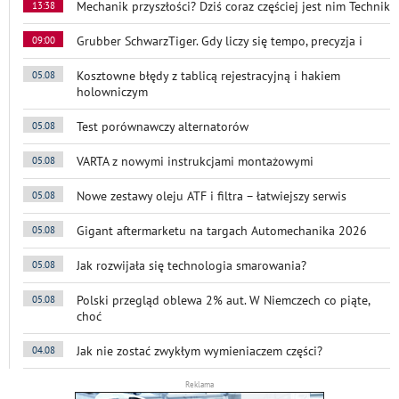
Mechanik przyszłości? Dziś coraz częściej jest nim Technik
13:38
Grubber SchwarzTiger. Gdy liczy się tempo, precyzja i
09:00
Kosztowne błędy z tablicą rejestracyjną i hakiem
05.08
holowniczym
Test porównawczy alternatorów
05.08
VARTA z nowymi instrukcjami montażowymi
05.08
Nowe zestawy oleju ATF i filtra – łatwiejszy serwis
05.08
Gigant aftermarketu na targach Automechanika 2026
05.08
Jak rozwijała się technologia smarowania?
05.08
Polski przegląd oblewa 2% aut. W Niemczech co piąte,
05.08
choć
Jak nie zostać zwykłym wymieniaczem części?
04.08
Reklama