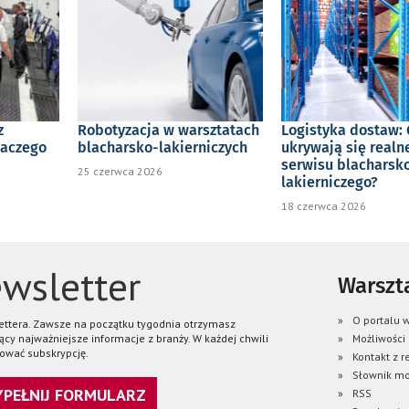
z
Robotyzacja w warsztatach
Logistyka dostaw: 
laczego
blacharsko-lakierniczych
ukrywają się realn
serwisu blacharsk
25 czerwca 2026
lakierniczego?
18 czerwca 2026
wsletter
Warszta
O portalu w
lettera. Zawsze na początku tygodnia otrzymasz
ący najważniejsze informacje z branży. W każdej chwili
Możliwości
ować subskrypcję.
Kontakt z r
Słownik mo
WYPEŁNIJ FORMULARZ
RSS