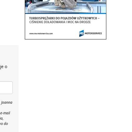
je o
, Joanna
 e-mail
ia,
wo do