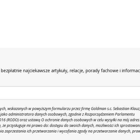
r
 bezpłatnie najciekawsze artykuły, relacje, porady fachowe i informac
h, wskazanych w powyższym formularzu przez firmę Goldman s.c. Sebastian Klauz
 86 jako administratora danych osobowych, zgodnie z Rozporządzeniem Parlamentu
 2016 (RODO) oraz ustawą O ochronie danych osobowych w celu wysyłki na mój adres
 że przysługuje mi prawo do: dostępu do swoich danych, możliwości ich sprostowan
nia zaprzestania ich przetwarzania i wycofania zgody na przetwarzanie danych, pra