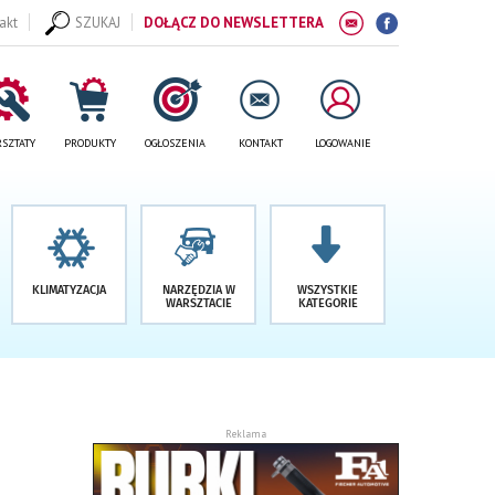
akt
SZUKAJ
DOŁĄCZ DO NEWSLETTERA
SZTATY
PRODUKTY
OGŁOSZENIA
KONTAKT
LOGOWANIE
KLIMATYZACJA
NARZĘDZIA W
WSZYSTKIE
WARSZTACIE
KATEGORIE
Reklama