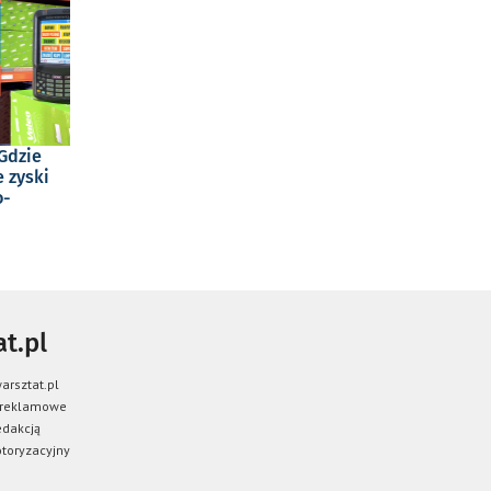
Gdzie
e zyski
o-
t.pl
arsztat.pl
 reklamowe
edakcją
toryzacyjny