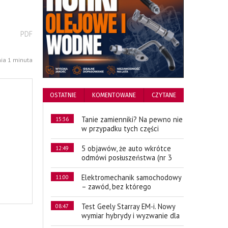
wydrukuj
PDF
podstronę
do
nia 1 minuta
OSTATNIE
KOMENTOWANE
CZYTANE
Tanie zamienniki? Na pewno nie
15:36
w przypadku tych części
5 objawów, że auto wkrótce
12:49
odmówi posłuszeństwa (nr 3
Elektromechanik samochodowy
11:00
– zawód, bez którego
Test Geely Starray EM-i. Nowy
08:47
wymiar hybrydy i wyzwanie dla