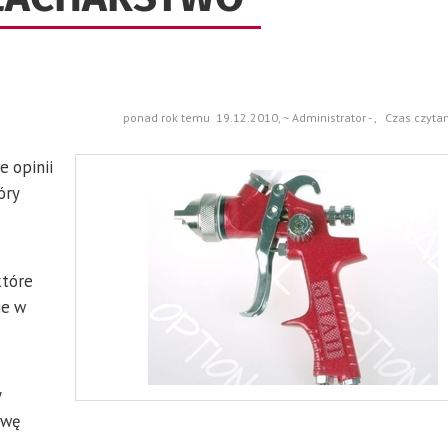
ponad rok temu 19.12.2010, ~ Administrator - , Czas czyta
e opinii
óry
które
ie w
y
zwę