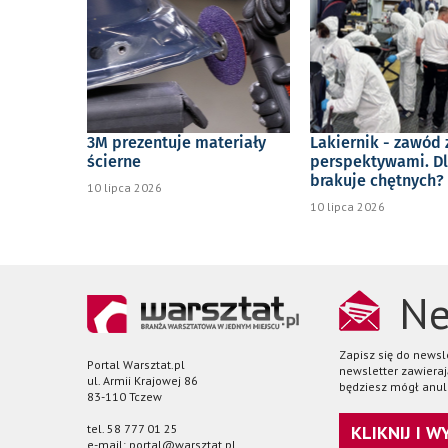
3M prezentuje materiały
Lakiernik - zawód 
ścierne
perspektywami. D
brakuje chętnych?
10 lipca 2026
10 lipca 2026
Ne
Zapisz się do news
Portal Warsztat.pl
newsletter zawieraj
ul. Armii Krajowej 86
będziesz mógł anul
83-110 Tczew
tel. 58 777 01 25
KLIKNIJ I 
e-mail: portal@warsztat.pl