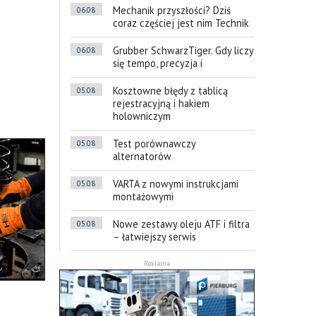
Mechanik przyszłości? Dziś
06.08
coraz częściej jest nim Technik
Grubber SchwarzTiger. Gdy liczy
06.08
się tempo, precyzja i
Kosztowne błędy z tablicą
05.08
rejestracyjną i hakiem
holowniczym
Test porównawczy
05.08
alternatorów
VARTA z nowymi instrukcjami
05.08
montażowymi
Nowe zestawy oleju ATF i filtra
05.08
– łatwiejszy serwis
Reklama