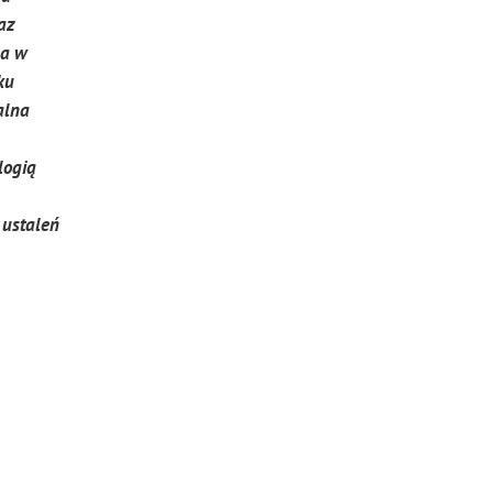
az
 a w
ku
alna
logią
 ustaleń