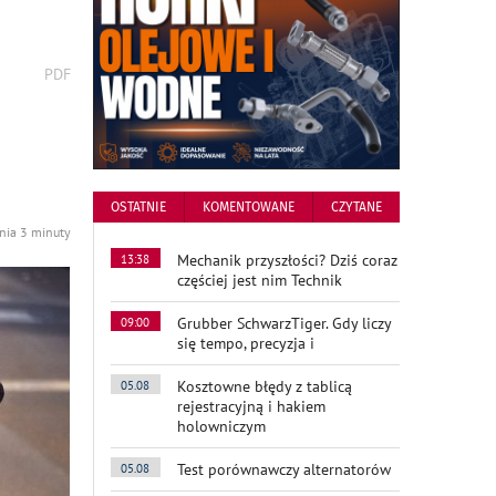
wydrukuj
PDF
podstronę
do
OSTATNIE
KOMENTOWANE
CZYTANE
nia 3 minuty
Mechanik przyszłości? Dziś coraz
13:38
częściej jest nim Technik
Grubber SchwarzTiger. Gdy liczy
09:00
się tempo, precyzja i
Kosztowne błędy z tablicą
05.08
rejestracyjną i hakiem
holowniczym
Test porównawczy alternatorów
05.08