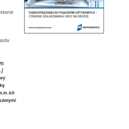
yskanie
jazdu
y,
…]
awy
rką
in. ich
ączonymi