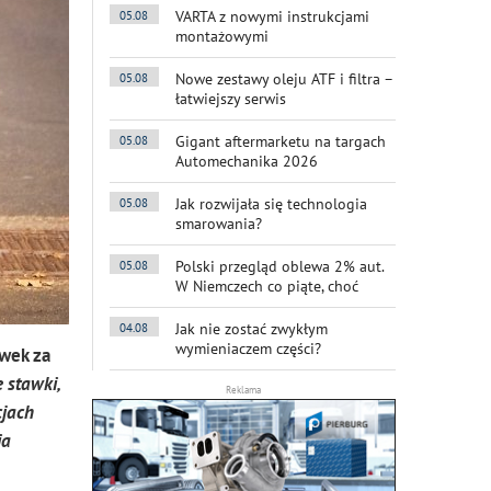
VARTA z nowymi instrukcjami
05.08
montażowymi
Nowe zestawy oleju ATF i filtra –
05.08
łatwiejszy serwis
Gigant aftermarketu na targach
05.08
Automechanika 2026
Jak rozwijała się technologia
05.08
smarowania?
Polski przegląd oblewa 2% aut.
05.08
W Niemczech co piąte, choć
Jak nie zostać zwykłym
04.08
wymieniaczem części?
awek za
 stawki,
Reklama
cjach
ia