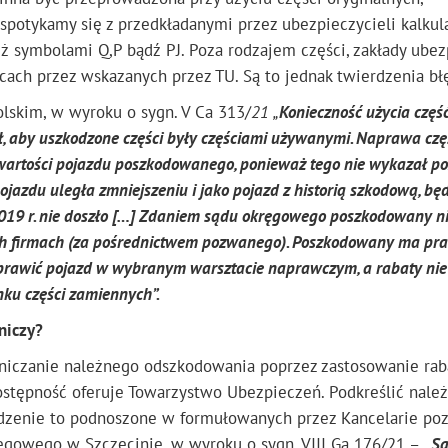
potykamy się z przedkładanymi przez ubezpieczycieli kalkul
ż symbolami Q,P bądź PJ. Poza rodzajem części, zakłady ube
ach przez wskazanych przez TU. Są to jednak twierdzenia bł
skim, w wyroku o sygn. V Ca 313/
21 „
Konieczność użycia czę
ł, aby uszkodzone części były częściami używanymi. Naprawa czę
wartości pojazdu poszkodowanego, ponieważ tego nie wykazał p
ojazdu uległa zmniejszeniu i jako pojazd z historią szkodową, bę
 2019 r. nie doszło […] Zdaniem sądu okręgowego poszkodowany n
h firmach (za pośrednictwem pozwanego). Poszkodowany ma pr
prawić pojazd w wybranym warsztacie naprawczym, a rabaty nie
ku części zamiennych”.
niczy?
raniczanie należnego odszkodowania poprzez zastosowanie ra
dostępność oferuje Towarzystwo Ubezpieczeń. Podkreślić należ
dzenie to podnoszone w formułowanych przez Kancelarie po
ręgowego w Szczecinie, w wyroku o sygn. VIII Ga 176/21 –
„S