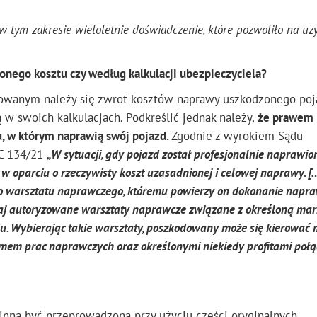
 tym zakresie wieloletnie doświadczenie, które pozwoliło na uz
onego kosztu czy według kalkulacji ubezpieczyciela?
odowanym należy się zwrot kosztów naprawy uszkodzonego po
 w swoich kalkulacjach. Podkreślić jednak należy,
że prawem
, w którym naprawią swój pojazd.
Zgodnie z wyrokiem Sądu
 C 134/21
„W sytuacji, gdy pojazd został profesjonalnie naprawion
oparciu o rzeczywisty koszt uzasadnionej i celowej naprawy. [
 warsztatu naprawczego, któremu powierzy on dokonanie napr
aj autoryzowane warsztaty naprawcze związane z określoną ma
 Wybierając takie warsztaty, poszkodowany może się kierować m.
ziomem prac naprawczych oraz określonymi niekiedy profitami poł
inna być przeprowadzona przy użyciu części oryginalnych,