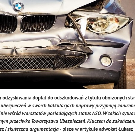
h odzyskiwania dopłat do odszkodowań z tytułu obniżonych st
 ubezpieczeń w swoich kalkulacjach naprawy przyjmują zaniżone
lnie wśród warsztatów posiadających status ASO. W takich sytua
nym przeciwko Towarzystwu Ubezpieczeń. Kluczem do zakończen
ez i skuteczna argumentacja -
pisze w artykule adwokat Łukasz