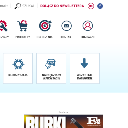
ntakt
SZUKAJ
DOŁĄCZ DO NEWSLETTERA
SZTATY
PRODUKTY
OGŁOSZENIA
KONTAKT
LOGOWANIE
KLIMATYZACJA
NARZĘDZIA W
WSZYSTKIE
WARSZTACIE
KATEGORIE
Reklama