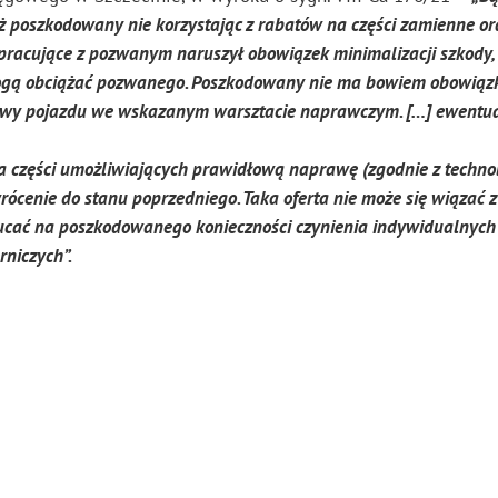
ż poszkodowany nie korzystając z rabatów na części zamienne or
łpracujące z pozwanym naruszył obowiązek minimalizacji szkody,
mogą obciążać pozwanego. Poszkodowany nie ma bowiem obowiąz
awy pojazdu we wskazanym warsztacie naprawczym. […] ewentu
a części umożliwiających prawidłową naprawę (zgodnie z techno
ócenie do stanu poprzedniego. Taka oferta nie może się wiązać z
cać na poszkodowanego konieczności czynienia indywidualnych
rniczych”.