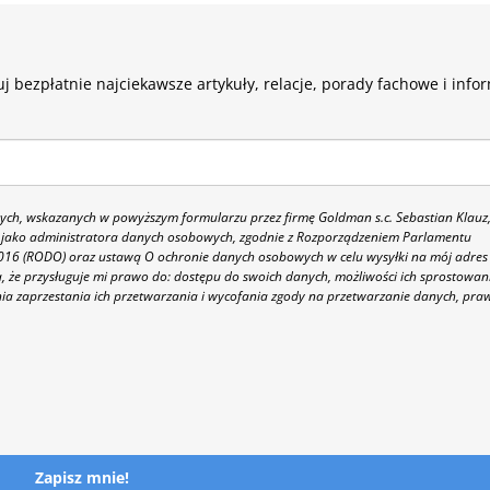
j bezpłatnie najciekawsze artykuły, relacje, porady fachowe i info
h, wskazanych w powyższym formularzu przez firmę Goldman s.c. Sebastian Klauz
 86 jako administratora danych osobowych, zgodnie z Rozporządzeniem Parlamentu
 2016 (RODO) oraz ustawą O ochronie danych osobowych w celu wysyłki na mój adres
 że przysługuje mi prawo do: dostępu do swoich danych, możliwości ich sprostowan
nia zaprzestania ich przetwarzania i wycofania zgody na przetwarzanie danych, pra
Zapisz mnie!