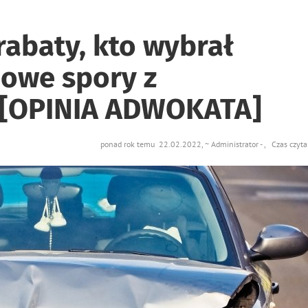
rabaty, kto wybrał
dowe spory z
 [OPINIA ADWOKATA]
ponad rok temu 22.02.2022, ~ Administrator - , Czas czyta