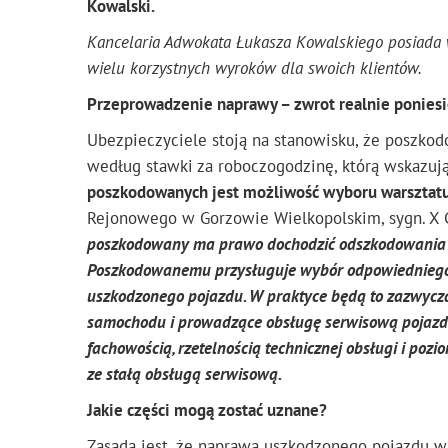
Kowalski.
Kancelaria Adwokata Łukasza Kowalskiego posiada w
wielu korzystnych wyroków dla swoich klientów.
Przeprowadzenie naprawy – zwrot realnie poniesi
Ubezpieczyciele stoją na stanowisku, że poszk
według stawki za roboczogodzinę, którą wskazują
poszkodowanych jest możliwość wyboru warsztatu
Rejonowego w Gorzowie Wielkopolskim, sygn. X
poszkodowany ma prawo dochodzić odszkodowania w 
Poszkodowanemu przysługuje wybór odpowiedniego
uszkodzonego pojazdu. W praktyce będą to zazwycz
samochodu i prowadzące obsługę serwisową pojazdu.
fachowością, rzetelnością technicznej obsługi i po
ze stałą obsługą serwisową.
Jakie części mogą zostać uznane?
Zasadą jest, że naprawa uszkodzonego pojazdu w