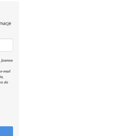
rmacje
, Joanna
 e-mail
ia,
wo do