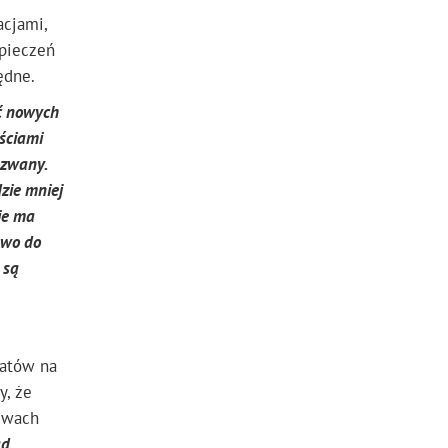
acjami,
zpieczeń
ędne.
ść nowych
ściami
ozwany.
dzie mniej
ie ma
awo do
 są
batów na
y, że
zwach
ąd