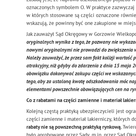
oznaczonych symbolem O. W praktyce zazwyczaj s
w których stosowane są części oznaczone równie
wskazują, że powinny być one zakupione w miejsc
Jak zauważył Sąd Okręgowy w Gorzowie Wielkopol
oryginalnych wynika z tego, że pozwany nie wykaza
nowymi oryginalnymi nie prowadzi do zwiększenia 
Należy zauważyć, że przez sam fakt kolizji wartość p
atrakcyjny, niż gdyby do zdarzenia z dnia 15 maja
obowiązku dokonywać zakupu części we wskazanyc
tego, aby za ustaloną kwotę odszkodowania móc na
elementami powszechnie obowiązujących cen na ryn
Co z rabatami na części zamienne i materiał lakier
Kolejną częstą praktyką ubezpieczycieli jest og
części zamienne i materiał lakierniczy, których 
rabaty nie są powszechną praktyką rynkową.
Twier
było aprobowane przez Sądy, m.in. przez Sąd Ok