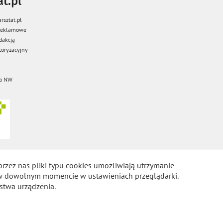
t.pl
rsztat.pl
 reklamowe
dakcją
oryzacyjny
a NW
przez nas pliki typu cookies umożliwiają utrzymanie
m w dowolnym momencie w ustawieniach przeglądarki.
stwa urządzenia.
COOKIES