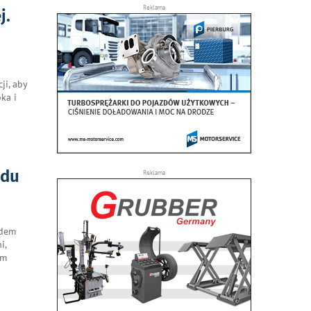
Reklama
j.
ji, aby
ka i
adu
Reklama
rdem
i,
em