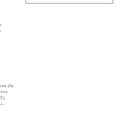
go
m
ywa dla
winny
E),
tu
...