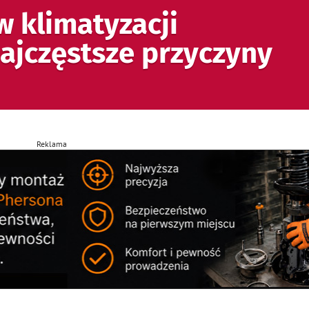
w klimatyzacji
jczęstsze przyczyny
Reklama