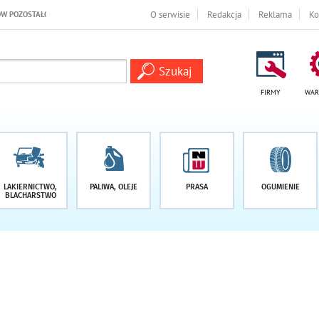
O -1 DNI
O serwisie
Redakcja
Reklama
Ko
FIRMY
WAR
LAKIERNICTWO,
PALIWA, OLEJE
PRASA
OGUMIENIE
BLACHARSTWO