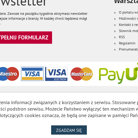
wsletter
Warszta
O portalu wa
ttera. Zawsze na początku tygodnia otrzymasz newsletter
jsze informacje z branży. W każdej chwili będziesz mógł
Możliwości
.
Kontakt z re
Słownik mot
WYPEŁNIJ FORMULARZ
RSS
Regulamin
Prenumarat
zenia informacji związanych z korzystaniem z serwisu. Stosowane 
lności podstron serwisu. Możecie Państwo wyłączyć ten mechaniz
dotyczących cookies oznacza, że będą one zapisane w pamięci Pań
NA WYKORZYSTANIE PLIKÓW
ZGADZAM SIĘ