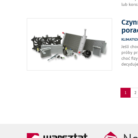
lub koro
Czyn
pora
KLIMATYZ
Jeśli ch
próby pr
choć fiz
decyduje
1
2