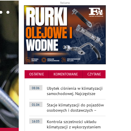
Reklama
OSTATNIE
KOMENTOWANE
CZYTANE
Ubytek ciśnienia w klimatyzacji
08.06
samochodowej. Najczęstsze
Stacje klimatyzacji do pojazdów
01.04
osobowych i dostawczych –
Kontrola szczelności układu
16.03
klimatyzacji z wykorzystaniem