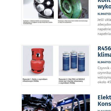
wyko
KLIMATYZ
Jeśli uk
zdecydow
napełnie
napełnia
R456
klima
KLIMATYZ
Czynnik 
czynnika
wstrzyma
około 45
Elek
Kons