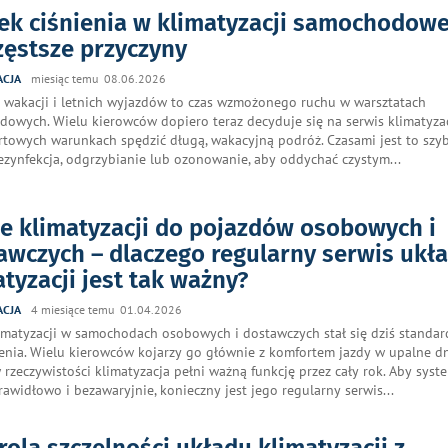
ek ciśnienia w klimatyzacji samochodowe
zęstsze przyczyny
ACJA
miesiąc temu 08.06.2026
 wakacji i letnich wyjazdów to czas wzmożonego ruchu w warsztatach
owych. Wielu kierowców dopiero teraz decyduje się na serwis klimatyzac
towych warunkach spędzić długą, wakacyjną podróż. Czasami jest to szyb
ezynfekcja, odgrzybianie lub ozonowanie, aby oddychać czystym
...
je klimatyzacji do pojazdów osobowych i
awczych – dlaczego regularny serwis ukł
atyzacji jest tak ważny?
ACJA
4 miesiące temu 01.04.2026
imatyzacji w samochodach osobowych i dostawczych stał się dziś standa
nia. Wielu kierowców kojarzy go głównie z komfortem jazdy w upalne dn
 rzeczywistości klimatyzacja pełni ważną funkcję przez cały rok. Aby syst
prawidłowo i bezawaryjnie, konieczny jest jego regularny serwis
...
rola szczelności układu klimatyzacji z