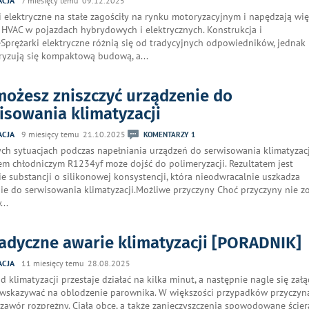
ACJA
7 miesięcy temu 09.12.2025
i elektryczne na stałe zagościły na rynku motoryzacyjnym i napędzają wi
HVAC w pojazdach hybrydowych i elektrycznych. Konstrukcja i
eSprężarki elektryczne różnią się od tradycyjnych odpowiedników, jednak
ryzują się kompaktową budową, a
...
możesz zniszczyć urządzenie do
isowania klimatyzacji
ACJA
9 miesięcy temu 21.10.2025
KOMENTARZY 1
h sytuacjach podczas napełniania urządzeń do serwisowania klimatyzacj
em chłodniczym R1234yf może dojść do polimeryzacji. Rezultatem jest
e substancji o silikonowej konsystencji, która nieodwracalnie uszkadza
ie do serwisowania klimatyzacji.Możliwe przyczyny Choć przyczyny nie zo
w
...
adyczne awarie klimatyzacji [PORADNIK]
ACJA
11 miesięcy temu 28.08.2025
ad klimatyzacji przestaje działać na kilka minut, a następnie nagle się załą
wskazywać na oblodzenie parownika. W większości przypadków przyczyną
zawór rozprężny. Ciała obce, a także zanieczyszczenia spowodowane ście