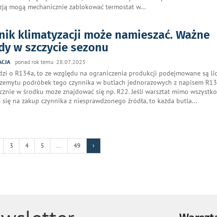
zją mogą mechanicznie zablokować termostat w
...
nik klimatyzacji może namieszać. Ważne
dy w szczycie sezonu
ACJA
ponad rok temu 28.07.2025
odzi o R134a, to ze względu na ograniczenia produkcji podejmowane są li
zemytu podróbek tego czynnika w butlach jednorazowych z napisem R13
ycznie w środku może znajdować się np. R22. Jeśli warsztat mimo wszystk
 się na zakup czynnika z niesprawdzonego źródła, to każda butla
...
3
4
5
...
49
›