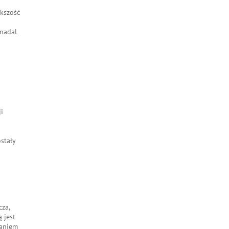
ększość
 nadal
i
stały
cza,
 jest
raniem