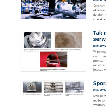
KLIMATYZ
Sprężark
układów 
działani
charakte
Tak 
serw
KLIMATYZ
W pewnyc
czynniki
powstani
urządzen
jeszcze 
Spor
KLIMATYZ
Jeśli ukł
może to 
wadliwy 