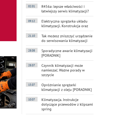
Stacje klimatyzacj
R456a: lepsze właściwości i
02.01
łatwiejszy serwis klimatyzacji?
osobowych i dosta
Elektryczna sprężarka układu
09.12
klimatyzacji. Konstrukcja oraz
regularny serwis 
Tak możesz zniszczyć urządzenie
21.10
do serwisowania klimatyzacji
Komentarzy 0
KLIMATYZACJA
Sporadyczne awarie klimatyzacji
28.08
[PORADNIK]
Czynnik klimatyzacji może
28.07
namieszać. Ważne porady w
szczycie
Opróżnianie sprężarki
15.07
klimatyzacji z oleju [PORADNIK]
Klimatyzacja. Instrukcje
10.07
dotyczące przewodów z klipsami
spring