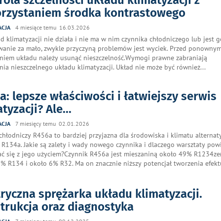
rzystaniem środka kontrastowego
ACJA
4 miesiące temu 16.03.2026
ład klimatyzacji nie działa i nie ma w nim czynnika chłodniczego lub jest 
anie za mało, zwykle przyczyną problemów jest wyciek. Przed ponowny
niem układu należy usunąć nieszczelność.Wymogi prawne zabraniają
nia nieszczelnego układu klimatyzacji. Układ nie może być również
...
a: lepsze właściwości i łatwiejszy serwis
tyzacji? Ale...
ACJA
7 miesięcy temu 02.01.2026
chłodniczy R456a to bardziej przyjazna dla środowiska i klimatu alternat
 R134a. Jakie są zalety i wady nowego czynnika i dlaczego warsztaty po
ć się z jego użyciem?Czynnik R456a jest mieszaniną około 49% R1234ze(
% R134 i około 6% R32. Ma on znacznie niższy potencjał tworzenia efek
tryczna sprężarka układu klimatyzacji.
trukcja oraz diagnostyka