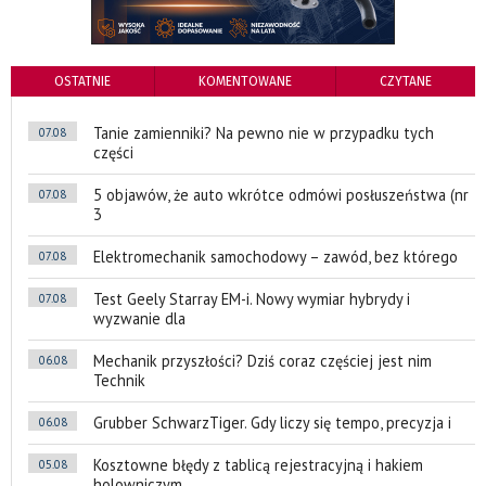
OSTATNIE
KOMENTOWANE
CZYTANE
Tanie zamienniki? Na pewno nie w przypadku tych
07.08
części
5 objawów, że auto wkrótce odmówi posłuszeństwa (nr
07.08
3
Elektromechanik samochodowy – zawód, bez którego
07.08
Test Geely Starray EM-i. Nowy wymiar hybrydy i
07.08
wyzwanie dla
Mechanik przyszłości? Dziś coraz częściej jest nim
06.08
Technik
Grubber SchwarzTiger. Gdy liczy się tempo, precyzja i
06.08
Kosztowne błędy z tablicą rejestracyjną i hakiem
05.08
holowniczym